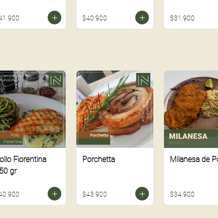
41.900
$40.900
$31.900
ollo Fiorentina
Porchetta
Milanesa de Po
50 gr
40.900
$43.900
$34.900