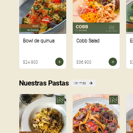
Bowl de quinua
Cobb Salad
E
$24.900
$36.900
$
Nuestras Pastas
Ver más