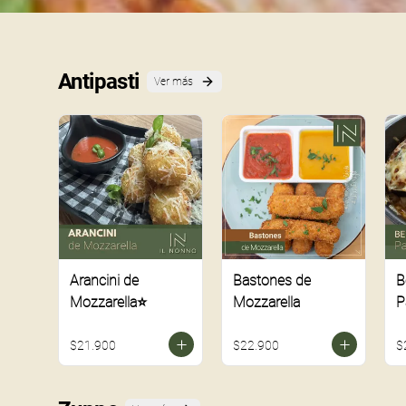
Antipasti
Ver más
Arancini de
Bastones de
B
Mozzarella⭐
Mozzarella
P
$21.900
$22.900
$