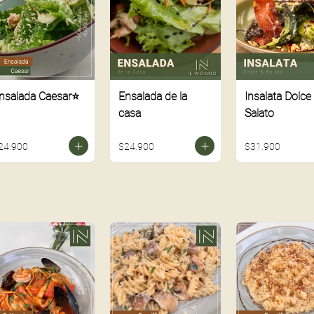
nsalada Caesar⭐
Ensalada de la
Insalata Dolce
casa
Salato
24.900
$24.900
$31.900