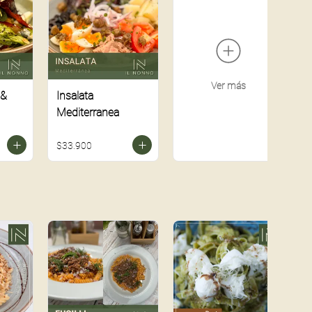
Ver más
 &
Insalata
Mediterranea
$33.900