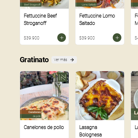
Fettuccine Beef
Fettuccine Lomo
F
Stroganoff
Saltado
M
$39.900
$39.900
$
Gratinato
Ver más
Canelones de pollo
Lasagna
L
Bolognesa