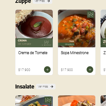
Zuppe
Ver más
Crema de Tomate
Sopa Minestrone
Z
$17.900
$17.900
$
Insalate
Ver más