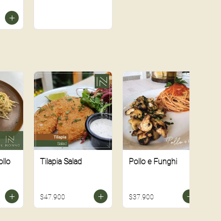
llo
Tilapia Salad
Pollo e Funghi
T
s
$47.900
$37.900