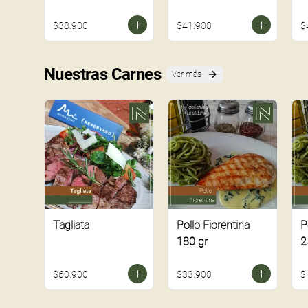
$38.900
$41.900
$
Nuestras Carnes
Ver más
Tagliata
Pollo Fiorentina
P
180 gr
2
$60.900
$33.900
$