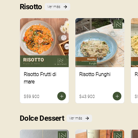
Risotto
Ver más
Risotto Frutti di
Risotto Funghi
R
mare
$59.900
$43.900
$
Dolce Dessert
Ver más