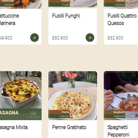
ettuccine
Fusilli Funghi
Fusilli Quattro
arinera
Quesos
49.900
$32.900
$32.900
asagna Mixta
Penne Gratinato
Spaghetti
Pepperoni