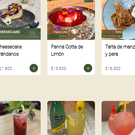
heesecake
Panna Cotta de
Tarta de man
rándanos
Limón
y pera
21.900
$13.900
$16.900