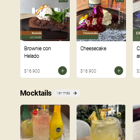
Brownie con
Cheesecake
C
Helado
a
$16.900
$16.900
$
Mocktails
Ver más