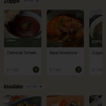
Zuppe
Ver más
Crema de Tomate
Sopa Minestrone
Zuppa di
$17.900
$17.900
$17.900
Insalate
Ver más