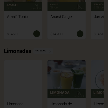
Amalfi Tonic
Ananá Ginger
Jamaica
$14.900
$14.900
$14.900
Limonadas
Ver más
Limonada
Limonada de
Limonad