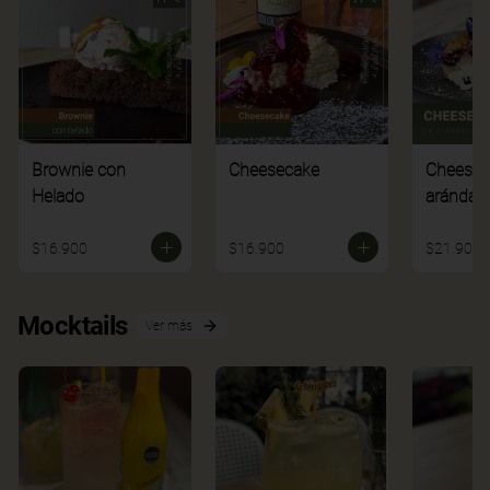
Brownie con
Cheesecake
Cheesec
Helado
arándan
$16.900
$16.900
$21.900
Mocktails
Ver más