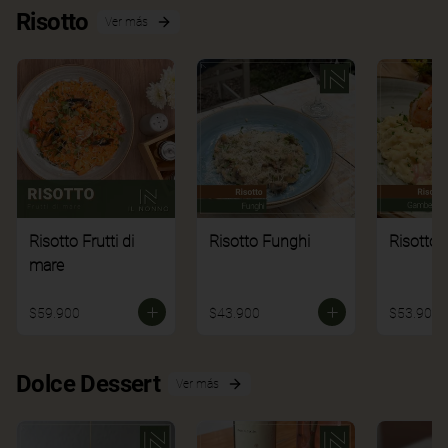
Risotto
Ver más
Risotto Frutti di
Risotto Funghi
Risotto 
mare
$59.900
$43.900
$53.900
Dolce Dessert
Ver más