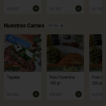
$38.900
$41.900
$41.900
Nuestras Carnes
Ver más
Tagliata
Pollo Fiorentina
Pollo Fi
180 gr
250 gr
$60.900
$33.900
$40.900