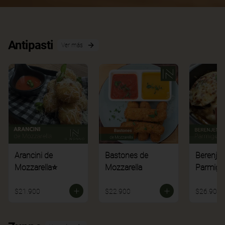
Antipasti
Ver más
Arancini de
Bastones de
Berenje
Mozzarella⭐
Mozzarella
Parmigi
$21.900
$22.900
$26.900