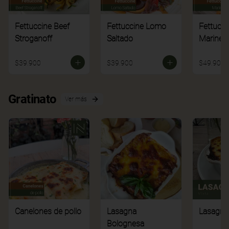
Fettuccine Beef
Fettuccine Lomo
Fettucci
Stroganoff
Saltado
Mariner
$39.900
$39.900
$49.900
Gratinato
Ver más
Canelones de pollo
Lasagna
Lasagna
Bolognesa