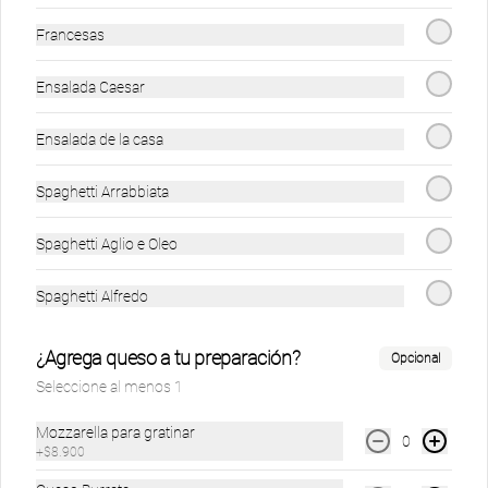
Fusilli Pollo Niño
Fusilli bolognesa
Nonnito
niño
Francesas
$19.900
$18.900
$19.900
Ensalada Caesar
Ensalada de la casa
Menú Mundialista
Ver más
Spaghetti Arrabbiata
Spaghetti Aglio e Oleo
Spaghetti Alfredo
¿Agrega queso a tu preparación?
Opcional
Ver más
Seleccione al menos 1
cocacola lata
Mozzarella para gratinar
0
+
$8.900
$4.500