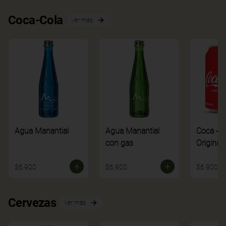
Coca-Cola
Ver más
Agua Manantial
Agua Manantial
Coca - C
con gas
Original
$6.900
$6.900
$6.900
Cervezas
Ver más