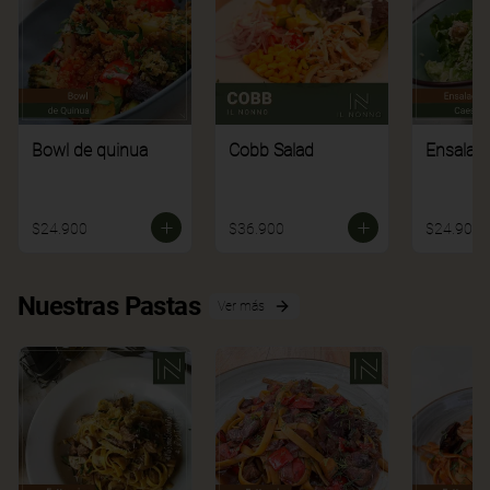
Bowl de quinua
Cobb Salad
Ensalad
$24.900
$36.900
$24.900
Nuestras Pastas
Ver más