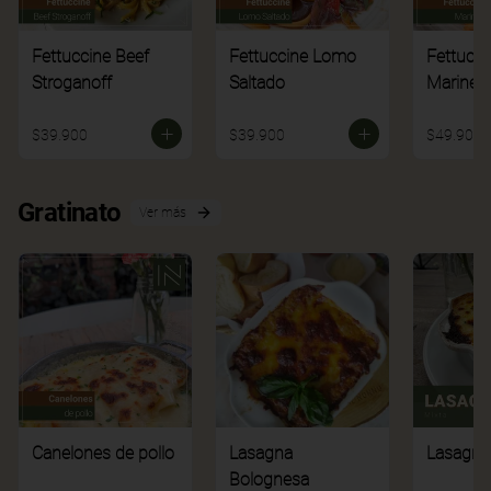
Fettuccine Beef
Fettuccine Lomo
Fettucci
Stroganoff
Saltado
Mariner
$39.900
$39.900
$49.900
Gratinato
Ver más
Canelones de pollo
Lasagna
Lasagna
Bolognesa