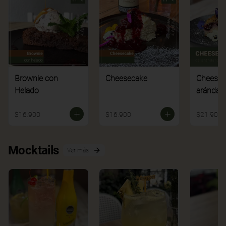
Brownie con
Cheesecake
Cheesec
Helado
arándan
$16.900
$16.900
$21.900
Mocktails
Ver más