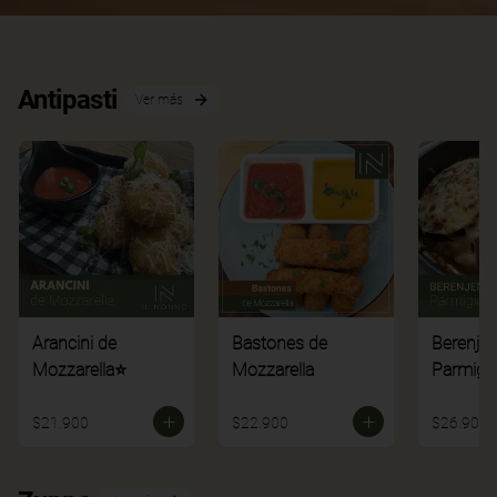
Antipasti
Ver más
Arancini de
Bastones de
Berenje
Mozzarella⭐
Mozzarella
Parmigi
$21.900
$22.900
$26.900