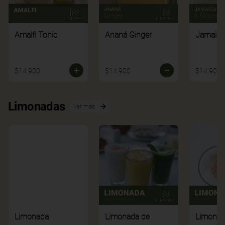
Amalfi Tonic
Ananá Ginger
Jamaica
$14.900
$14.900
$14.900
Limonadas
Ver más
Limonada
Limonada de
Limonad