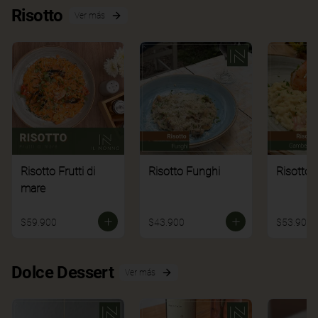
Risotto
Ver más
Risotto Frutti di
Risotto Funghi
Risotto 
mare
$59.900
$43.900
$53.900
Dolce Dessert
Ver más