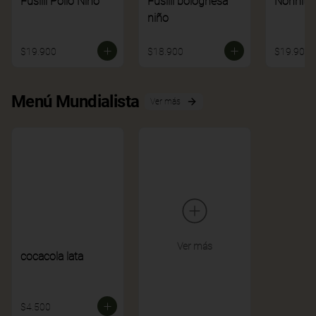
Fusilli Pollo Niño
Fusilli bolognesa
Nonnito
niño
$19.900
$18.900
$19.900
Menú Mundialista
Ver más
Ver más
cocacola lata
$4.500