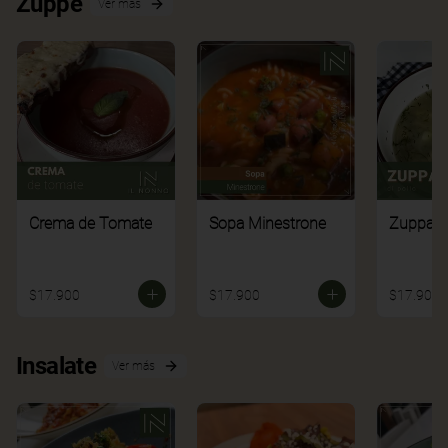
Zuppe
Ver más
Crema de Tomate
Sopa Minestrone
Zuppa di
$17.900
$17.900
$17.900
Insalate
Ver más