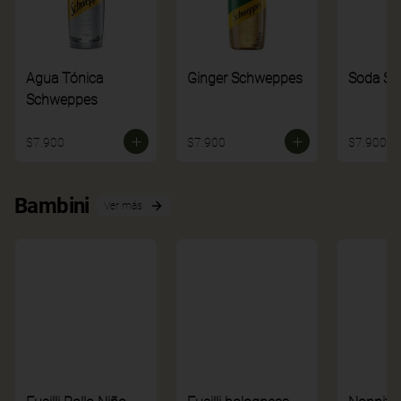
Agua Tónica
Ginger Schweppes
Soda S
Schweppes
$7.900
$7.900
$7.900
Bambini
Ver más