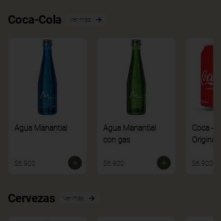
Coca-Cola
Ver más
Agua Manantial
Agua Manantial
Coca - C
con gas
Original
$6.900
$6.900
$6.900
Cervezas
Ver más