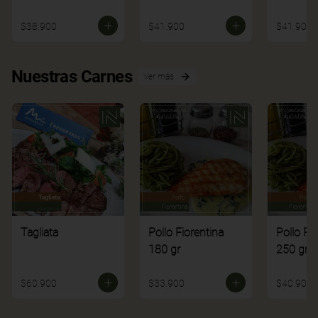
$38.900
$41.900
$41.900
Nuestras Carnes
Ver más
Tagliata
Pollo Fiorentina
Pollo Fi
180 gr
250 gr
$60.900
$33.900
$40.900