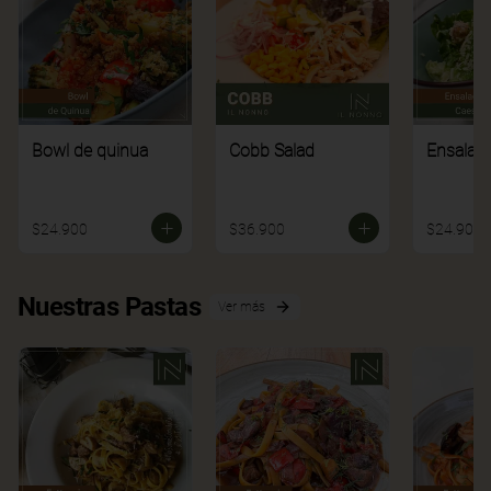
Bowl de quinua
Cobb Salad
Ensalad
$24.900
$36.900
$24.900
Nuestras Pastas
Ver más