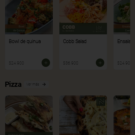
Bowl de quinua
Cobb Salad
Ensalad
$24.900
$36.900
$24.900
Pizza
Ver más