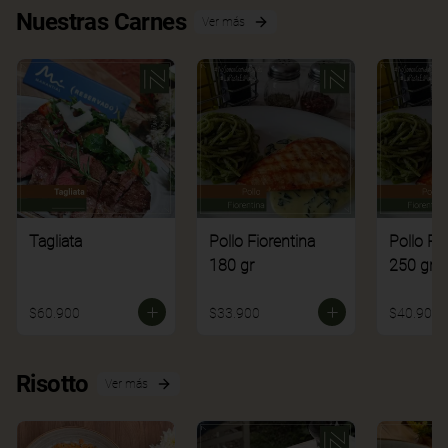
Nuestras Carnes
Ver más
Tagliata
Pollo Fiorentina
Pollo Fi
180 gr
250 gr
$60.900
$33.900
$40.900
Risotto
Ver más