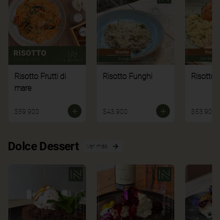
Risotto Frutti di
Risotto Funghi
Risotto 
mare
$59.900
$43.900
$53.900
Dolce Dessert
Ver más