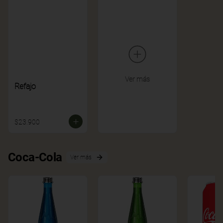
Ver más
Refajo
$23.900
Coca-Cola
Ver más