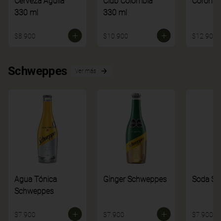
Cerveza Aguila
Club Colombia
Corona
330 ml
330 ml
$8.900
$10.900
$12.900
Schweppes
Ver más
Agua Tónica
Ginger Schweppes
Soda S
Schweppes
$7.900
$7.900
$7.900