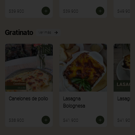
$39.900
$39.900
$49.900
Gratinato
Ver más
Canelones de pollo
Lasagna
Lasagna
Bolognesa
$38.900
$41.900
$41.900