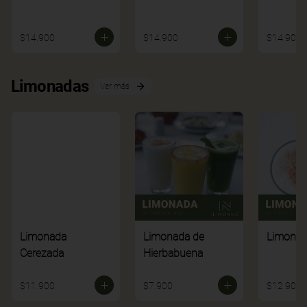
$14.900
$14.900
$14.900
Limonadas
Ver más
Limonada
Limonada de
Limonad
Cerezada
Hierbabuena
$11.900
$7.900
$12.900