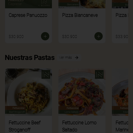
Caprese Panuozzo
Pizza Biancaneve
Pizza Bú
$30.900
$30.900
$33.900
Nuestras Pastas
Ver más
Fettuccine Beef
Fettuccine Lomo
Fettucci
Stroganoff
Saltado
Mariner