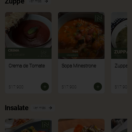
Zuppe
Ver más
Crema de Tomate
Sopa Minestrone
Zuppa di
$17.900
$17.900
$17.900
Insalate
Ver más