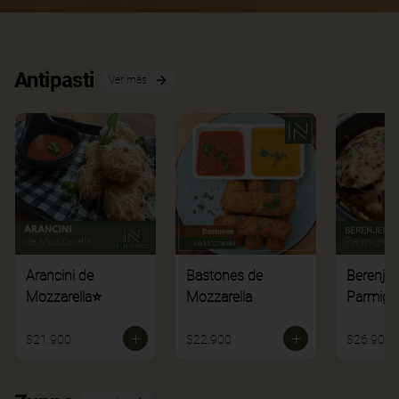
Antipasti
Ver más
Arancini de
Bastones de
Berenje
Mozzarella⭐
Mozzarella
Parmigi
$21.900
$22.900
$26.900