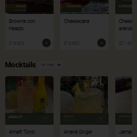
Brownie con
Cheesecake
Cheesec
Helado
arándan
$16.900
$16.900
$21.900
Mocktails
Ver más
Amalfi Tonic
Ananá Ginger
Jamaica