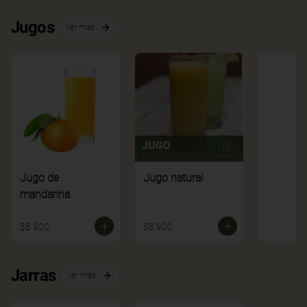
Jugos
Ver más
Ve
Jugo de
Jugo natural
mandarina
$8.900
$8.900
Jarras
Ver más