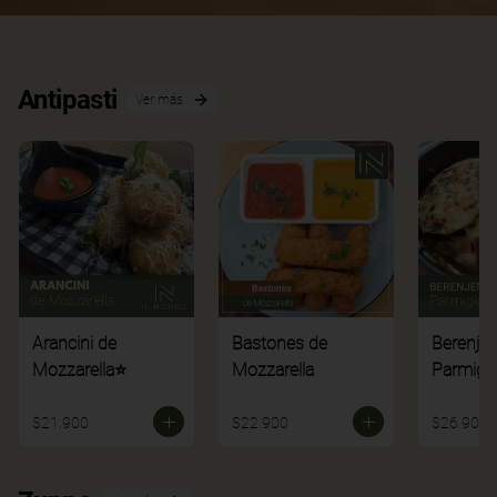
Antipasti
Ver más
Arancini de
Bastones de
Berenje
Mozzarella⭐
Mozzarella
Parmigi
$21.900
$22.900
$26.900