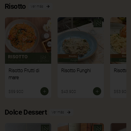
Risotto
Ver más
Risotto Frutti di
Risotto Funghi
Risotto 
mare
$59.900
$43.900
$53.900
Dolce Dessert
Ver más