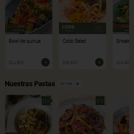
Bowl de quinua
Cobb Salad
Ensalad
$24.900
$36.900
$24.900
Nuestras Pastas
Ver más