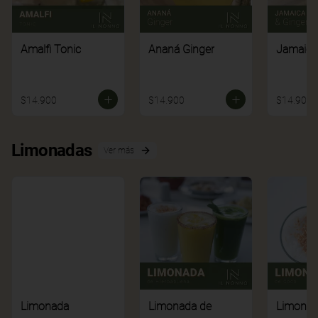
Amalfi Tonic
Ananá Ginger
Jamaica
$14.900
$14.900
$14.900
Limonadas
Ver más
Limonada
Limonada de
Limonad