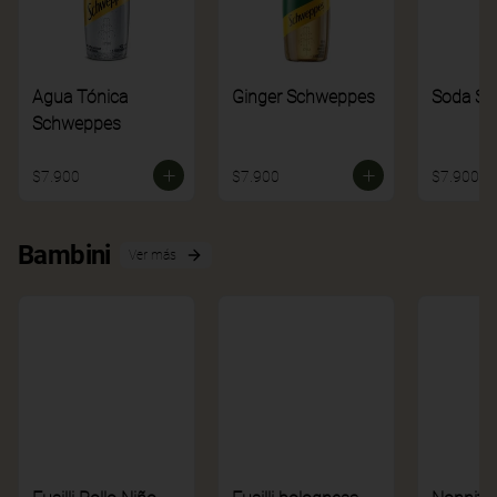
Agua Tónica
Ginger Schweppes
Soda S
Schweppes
$7.900
$7.900
$7.900
Bambini
Ver más