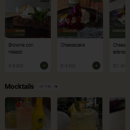
Brownie con
Cheesecake
Cheesec
Helado
arándan
$16.900
$16.900
$21.900
Mocktails
Ver más