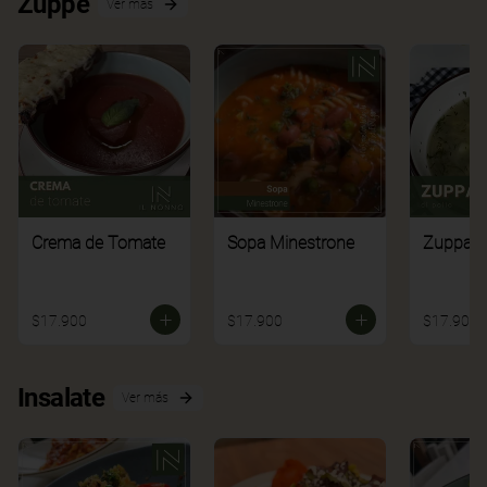
Zuppe
Ver más
Crema de Tomate
Sopa Minestrone
Zuppa di
$17.900
$17.900
$17.900
Insalate
Ver más