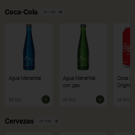
Coca-Cola
Ver más
Agua Manantial
Agua Manantial
Coca - C
con gas
Original
$6.900
$6.900
$6.900
Cervezas
Ver más