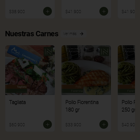
$38.900
$41.900
$41.900
Nuestras Carnes
Ver más
Tagliata
Pollo Fiorentina
Pollo Fi
180 gr
250 gr
$60.900
$33.900
$40.900