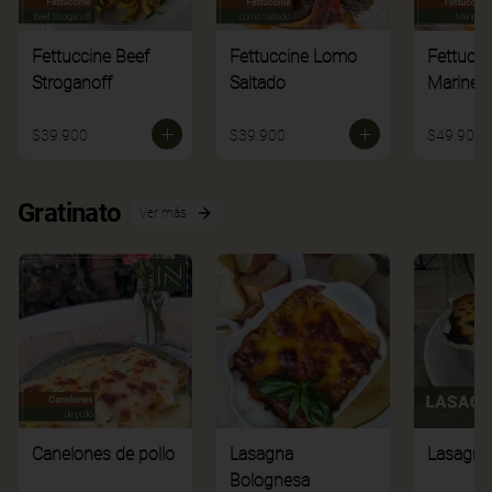
Fettuccine Beef
Fettuccine Lomo
Fettucci
Stroganoff
Saltado
Mariner
$39.900
$39.900
$49.900
Gratinato
Ver más
Canelones de pollo
Lasagna
Lasagna
Bolognesa