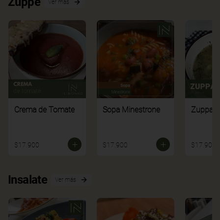
Zuppe
Ver más
Crema de Tomate
Sopa Minestrone
Zuppa di
$17.900
$17.900
$17.900
Insalate
Ver más