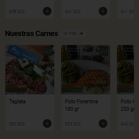
$38.900
$41.900
$41.900
Nuestras Carnes
Ver más
Tagliata
Pollo Fiorentina
Pollo Fi
180 gr
250 gr
$60.900
$33.900
$40.900