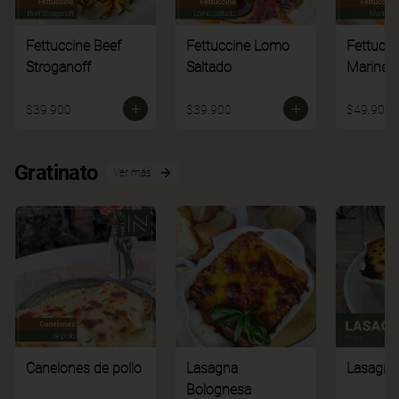
Fettuccine Beef
Fettuccine Lomo
Fettucci
Stroganoff
Saltado
Mariner
$39.900
$39.900
$49.900
Gratinato
Ver más
Canelones de pollo
Lasagna
Lasagna
Bolognesa