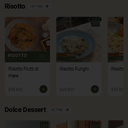
Risotto
Ver más
Risotto Frutti di
Risotto Funghi
Risotto 
mare
$59.900
$43.900
$53.900
Dolce Dessert
Ver más