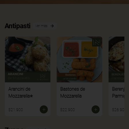
Antipasti
Ver más
Arancini de
Bastones de
Berenje
Mozzarella⭐
Mozzarella
Parmigi
$21.900
$22.900
$26.900