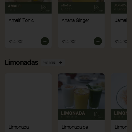
Amalfi Tonic
Ananá Ginger
Jamaica
$14.900
$14.900
$14.900
Limonadas
Ver más
Limonada
Limonada de
Limonad