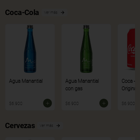
Coca-Cola
Ver más
Agua Manantial
Agua Manantial
Coca - C
con gas
Original
$6.900
$6.900
$6.900
Cervezas
Ver más