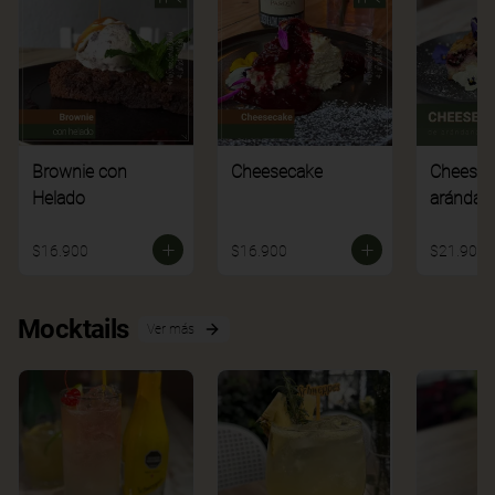
Brownie con
Cheesecake
Cheesec
Helado
arándan
$16.900
$16.900
$21.900
Mocktails
Ver más