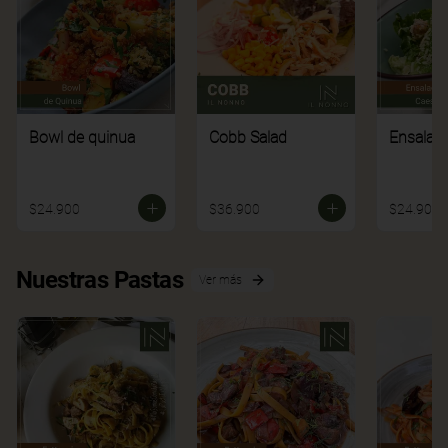
Bowl de quinua
Cobb Salad
Ensalad
$24.900
$36.900
$24.900
Nuestras Pastas
Ver más