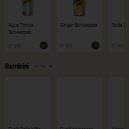
Agua Tónica
Ginger Schweppes
Soda S
Schweppes
$7.900
$7.900
$7.900
Bambini
Ver más