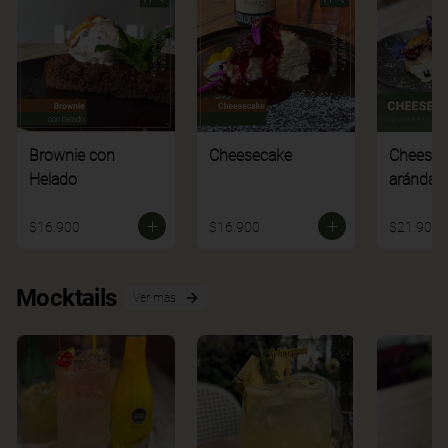
Brownie con
Cheesecake
Cheesec
Helado
arándan
$16.900
$16.900
$21.900
Mocktails
Ver más