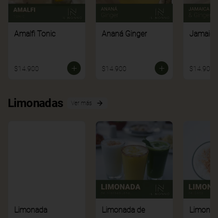
Amalfi Tonic
Ananá Ginger
Jamaica
$14.900
$14.900
$14.900
Limonadas
Ver más
Limonada
Limonada de
Limonad