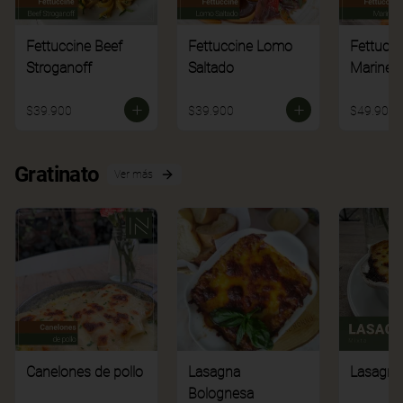
Fettuccine Beef
Fettuccine Lomo
Fettucci
Stroganoff
Saltado
Mariner
$39.900
$39.900
$49.900
Gratinato
Ver más
Canelones de pollo
Lasagna
Lasagna
Bolognesa