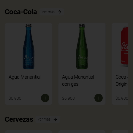
Coca-Cola
Ver más
Agua Manantial
Agua Manantial
Coca - C
con gas
Original
$6.900
$6.900
$6.900
Cervezas
Ver más