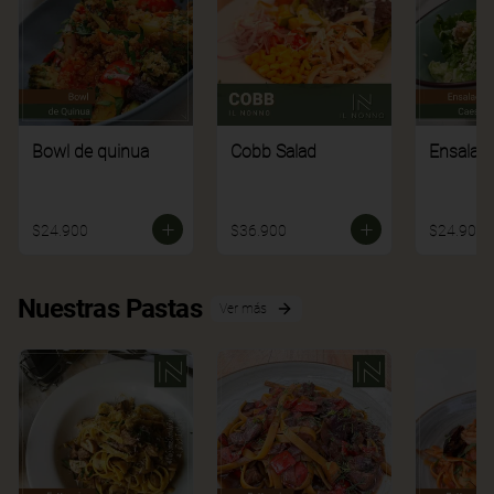
Bowl de quinua
Cobb Salad
Ensalad
$24.900
$36.900
$24.900
Nuestras Pastas
Ver más