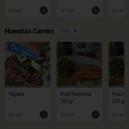
$38.900
$41.900
$41.900
Nuestras Carnes
Ver más
Tagliata
Pollo Fiorentina
Pollo Fi
180 gr
250 gr
$60.900
$33.900
$40.900