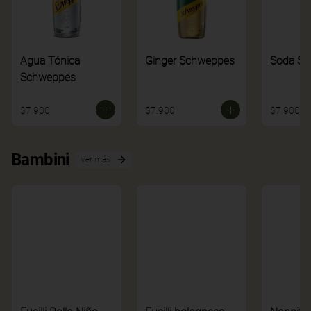
Agua Tónica
Ginger Schweppes
Soda S
Schweppes
$7.900
$7.900
$7.900
Bambini
Ver más