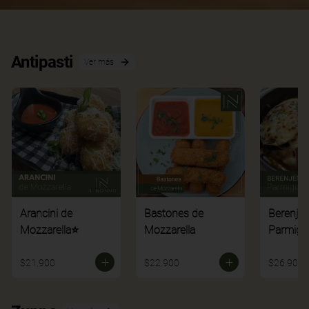
Antipasti
Ver más
Arancini de
Bastones de
Berenje
Mozzarella⭐
Mozzarella
Parmigi
$21.900
$22.900
$26.900