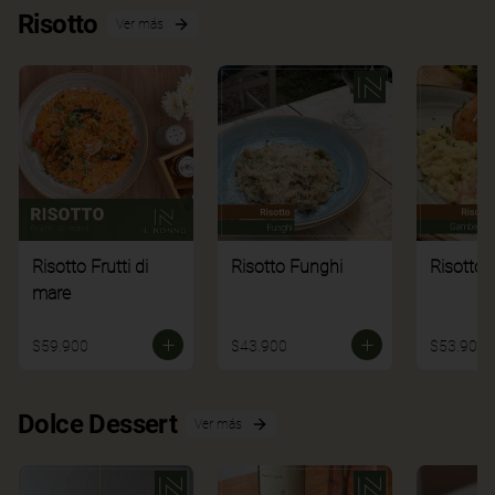
Risotto
Ver más
Risotto Frutti di
Risotto Funghi
Risotto 
mare
$59.900
$43.900
$53.900
Dolce Dessert
Ver más