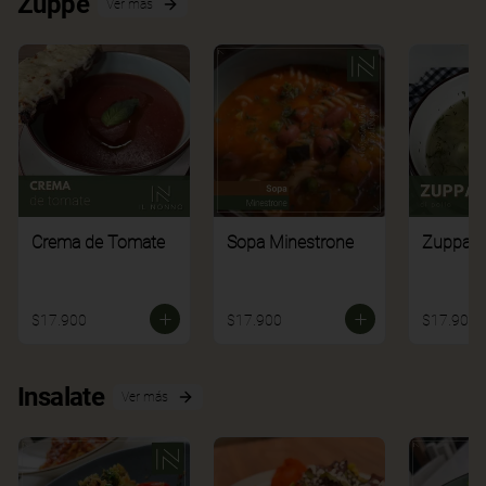
Zuppe
Ver más
Crema de Tomate
Sopa Minestrone
Zuppa di
$17.900
$17.900
$17.900
Insalate
Ver más