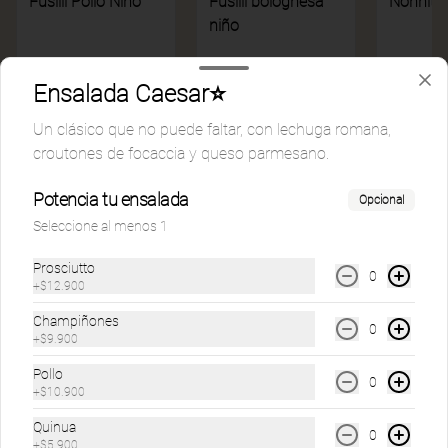
Fusilli Pollo Niño
Fusilli bolognesa
Nonnito
niño
$19.900
$18.900
$19.900
Ensalada Caesar⭐
Un clásico que no puede faltar, con lechuga romana,
Menú Mundialista
Ver más
croutones de focaccia y queso parmesano.
Potencia tu ensalada
Opcional
Seleccione al menos 1
Prosciutto
0
+
$12.900
Champiñones
0
+
$9.900
Ver más
cocacola lata
Pollo
0
+
$10.900
Quinua
$4.500
0
+
$5.900