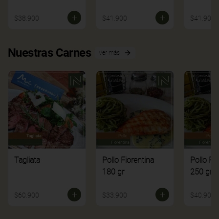
$38.900
$41.900
$41.900
Nuestras Carnes
Ver más
Tagliata
Pollo Fiorentina
Pollo Fi
180 gr
250 gr
$60.900
$33.900
$40.900