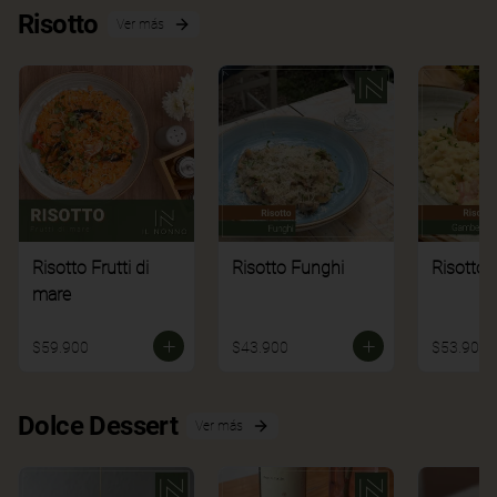
Risotto
Ver más
Risotto Frutti di
Risotto Funghi
Risotto 
mare
$59.900
$43.900
$53.900
Dolce Dessert
Ver más