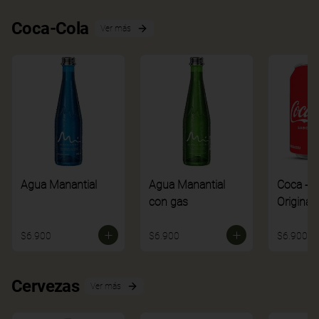
Coca-Cola
Ver más
Agua Manantial
Agua Manantial
Coca - C
con gas
Original
$6.900
$6.900
$6.900
Cervezas
Ver más