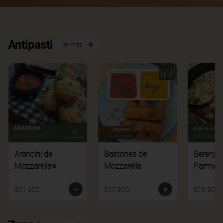
Antipasti
Ver más
Arancini de
Bastones de
Berenje
Mozzarella⭐
Mozzarella
Parmigi
$21.900
$22.900
$26.900