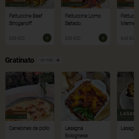
Fettuccine Beef
Fettuccine Lomo
Fettucci
Stroganoff
Saltado
Mariner
$39.900
$39.900
$49.900
Gratinato
Ver más
Canelones de pollo
Lasagna
Lasagna
Bolognesa