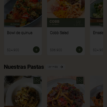
Bowl de quinua
Cobb Salad
Ensalad
$24.900
$36.900
$24.900
Nuestras Pastas
Ver más