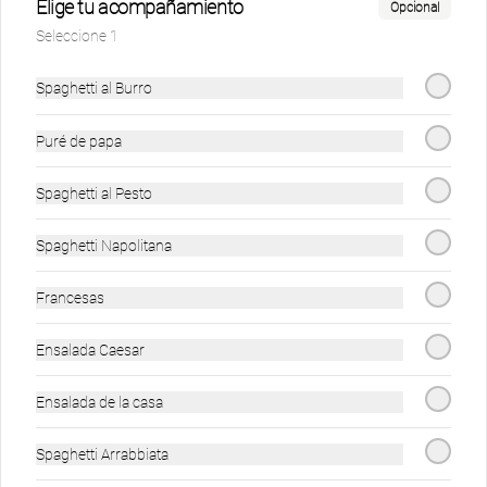
Fusilli Pollo Niño
Fusilli bolognesa
Nonnito
Elige tu acompañamiento
Opcional
niño
Seleccione 1
$19.900
$18.900
$19.900
Spaghetti al Burro
Puré de papa
Menú Mundialista
Ver más
Spaghetti al Pesto
Spaghetti Napolitana
Francesas
Ensalada Caesar
Ver más
cocacola lata
Ensalada de la casa
Spaghetti Arrabbiata
$4.500