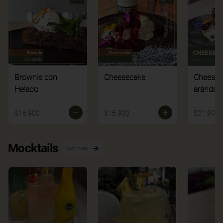
Brownie con
Cheesecake
Cheesec
Helado
arándan
$16.900
$16.900
$21.900
Mocktails
Ver más