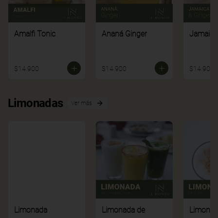
Amalfi Tonic
Ananá Ginger
Jamaica
$14.900
$14.900
$14.900
Limonadas
Ver más
Limonada
Limonada de
Limonad