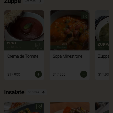
Zuppe
Ver más
Crema de Tomate
Sopa Minestrone
Zuppa di
$17.900
$17.900
$17.900
Insalate
Ver más