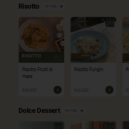
Risotto
Ver más
Risotto Frutti di
Risotto Funghi
R
mare
$59.900
$43.900
$
Dolce Dessert
Ver más