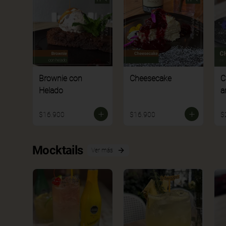
Brownie con
Cheesecake
C
Helado
a
$16.900
$16.900
$
Mocktails
Ver más