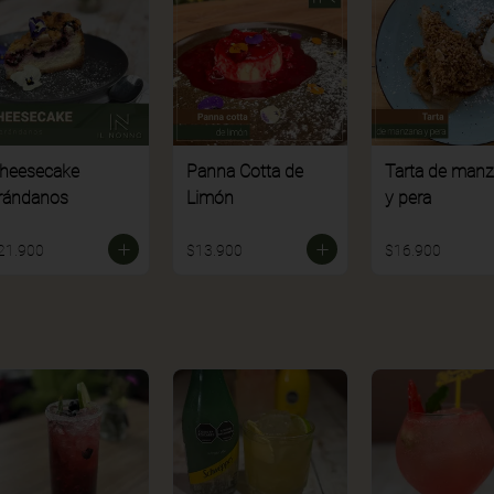
heesecake
Panna Cotta de
Tarta de man
rándanos
Limón
y pera
21.900
$13.900
$16.900