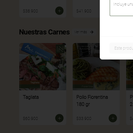
$38.900
$41.900
$
Nuestras Carnes
Ver más
Este produ
Tagliata
Pollo Fiorentina
P
180 gr
2
$60.900
$33.900
$