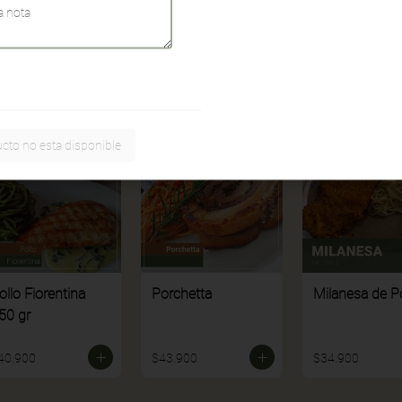
41.900
$40.900
$31.900
cto no esta disponible
ollo Fiorentina
Porchetta
Milanesa de Po
50 gr
40.900
$43.900
$34.900