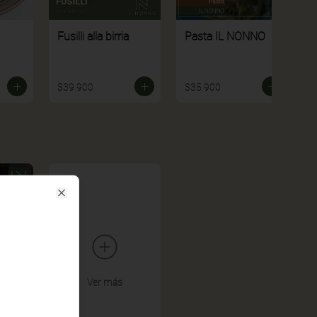
Fusilli alla birria
Pasta IL NONNO
$39.900
$35.900
Close
Ver más