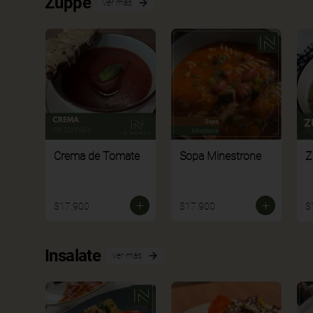
Zuppe
Ver más
Crema de Tomate
Sopa Minestrone
Z
$17.900
$17.900
$
Insalate
Ver más