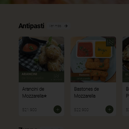
Antipasti
Ver más
Arancini de
Bastones de
B
Mozzarella⭐
Mozzarella
P
$21.900
$22.900
$