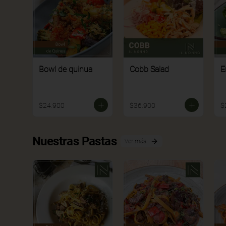
Bowl de quinua
Cobb Salad
E
$24.900
$36.900
$
Nuestras Pastas
Ver más