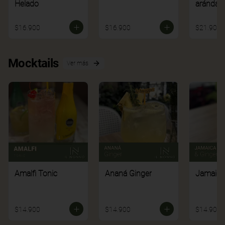
Helado
arándan
$16.900
$16.900
$21.900
Mocktails
Ver más
Amalfi Tonic
Ananá Ginger
Jamaica
$14.900
$14.900
$14.900