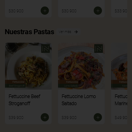
$30.900
$30.900
$33.900
Nuestras Pastas
Ver más
Fettuccine Beef
Fettuccine Lomo
Fettucci
Stroganoff
Saltado
Mariner
$39.900
$39.900
$49.900