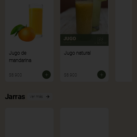
Ve
Jugo de
Jugo natural
mandarina
$8.900
$8.900
Jarras
Ver más