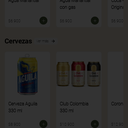
Agua Manantial
Agua Manantial
Coca - C
con gas
Original
$6.900
$6.900
$6.900
Cervezas
Ver más
Cerveza Aguila
Club Colombia
Corona
330 ml
330 ml
$8.900
$10.900
$12.900