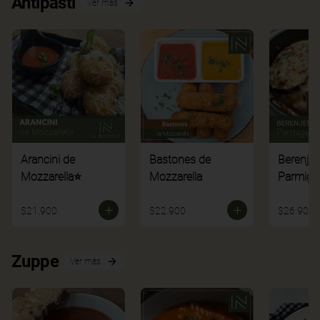
Antipasti
Ver más
Arancini de
Bastones de
Berenje
Mozzarella⭐
Mozzarella
Parmigi
$21.900
$22.900
$26.900
Zuppe
Ver más