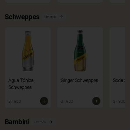
Schweppes
Ver más
Agua Tónica
Ginger Schweppes
Soda S
Schweppes
$7.900
$7.900
$7.900
Bambini
Ver más