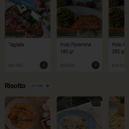
Tagliata
Pollo Fiorentina
Pollo Fi
180 gr
250 gr
$60.900
$33.900
$40.900
Risotto
Ver más