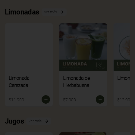
Limonadas
Ver más
Limonada
Limonada de
Limonad
Cerezada
Hierbabuena
$11.900
$7.900
$12.900
Jugos
Ver más