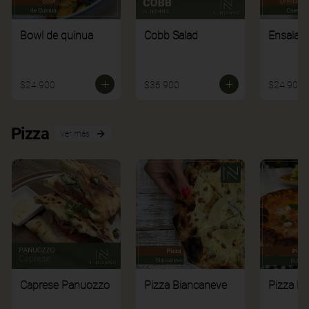
Bowl de quinua
Cobb Salad
Ensalad
$24.900
$36.900
$24.900
Pizza
Ver más
Caprese Panuozzo
Pizza Biancaneve
Pizza Bú