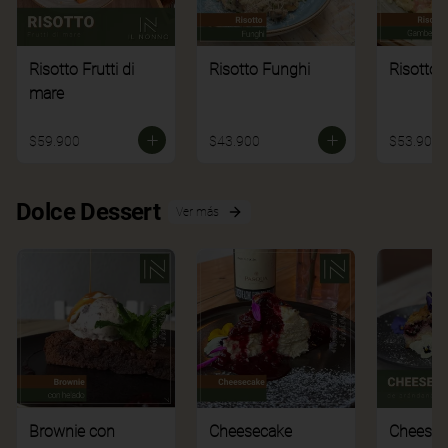
Risotto Frutti di
Risotto Funghi
Risotto 
mare
$59.900
$43.900
$53.900
Dolce Dessert
Ver más
Brownie con
Cheesecake
Cheesec