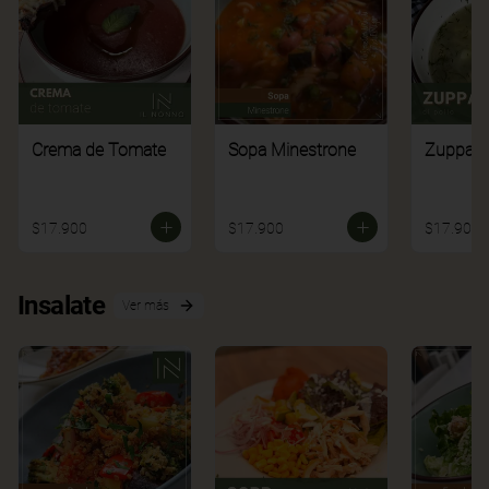
Crema de Tomate
Sopa Minestrone
Zuppa di
$17.900
$17.900
$17.900
Insalate
Ver más