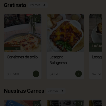
Gratinato
Ver más
Canelones de pollo
Lasagna
Lasagna
Bolognesa
$38.900
$41.900
$41.900
Nuestras Carnes
Ver más