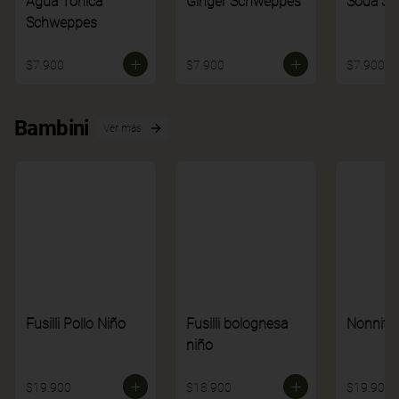
Agua Tónica
Ginger Schweppes
Soda S
Schweppes
$7.900
$7.900
$7.900
Bambini
Ver más
Fusilli Pollo Niño
Fusilli bolognesa
Nonnito
niño
$19.900
$18.900
$19.900