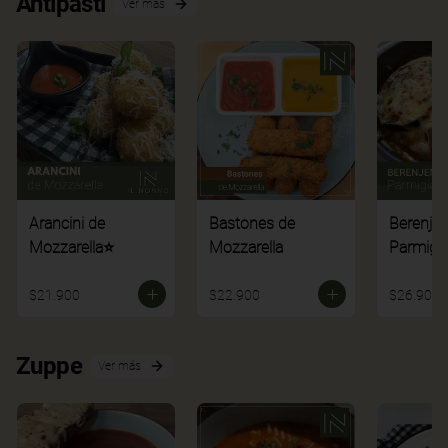
Antipasti
Ver más
Arancini de
Bastones de
Berenje
Mozzarella⭐
Mozzarella
Parmigi
$21.900
$22.900
$26.900
Zuppe
Ver más