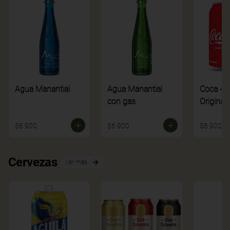
Agua Manantial
Agua Manantial
Coca - C
con gas
Original
$6.900
$6.900
$6.900
Cervezas
Ver más