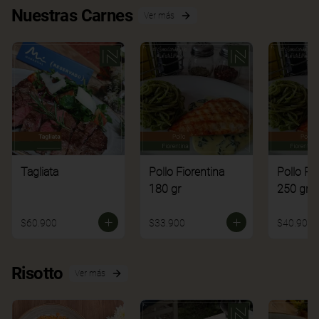
Nuestras Carnes
Ver más
Tagliata
Pollo Fiorentina
Pollo Fi
180 gr
250 gr
$60.900
$33.900
$40.900
Risotto
Ver más