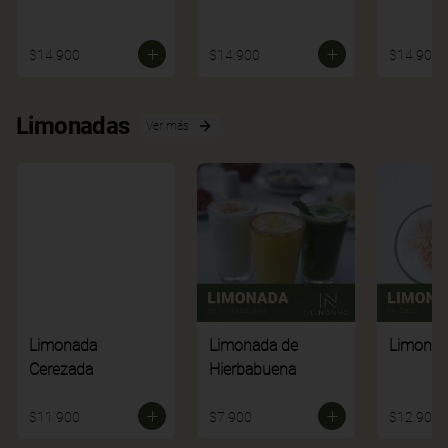
$14.900
$14.900
$14.900
Limonadas
Ver más
Limonada
Limonada de
Limonad
Cerezada
Hierbabuena
$11.900
$7.900
$12.900