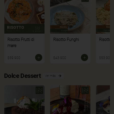
Risotto Frutti di
Risotto Funghi
Risotto 
mare
$59.900
$43.900
$53.900
Dolce Dessert
Ver más