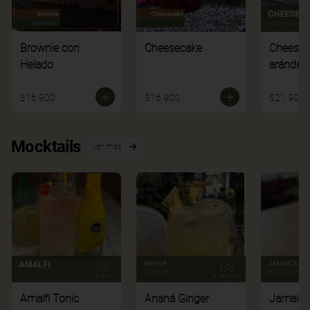
Brownie con
Cheesecake
Cheesec
Helado
arándan
$16.900
$16.900
$21.900
Mocktails
Ver más
Amalfi Tonic
Ananá Ginger
Jamaica