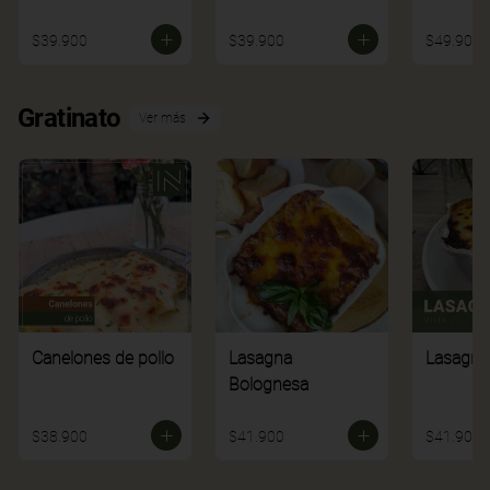
$39.900
$39.900
$49.900
Gratinato
Ver más
Canelones de pollo
Lasagna
Lasagna
Bolognesa
$38.900
$41.900
$41.900