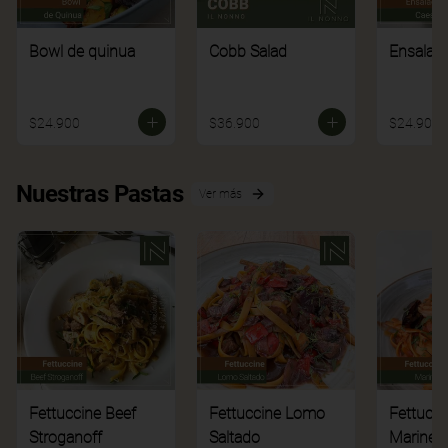
Bowl de quinua
Cobb Salad
Ensalad
$24.900
$36.900
$24.900
Nuestras Pastas
Ver más
Fettuccine Beef
Fettuccine Lomo
Fettucci
Stroganoff
Saltado
Mariner