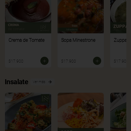
Crema de Tomate
Sopa Minestrone
Zuppa di
$17.900
$17.900
$17.900
Insalate
Ver más