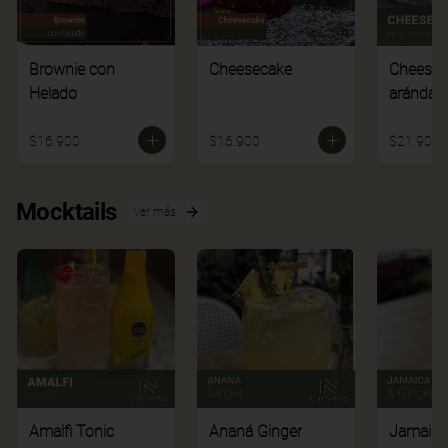
Brownie con
Cheesecake
Cheesec
Helado
arándan
$16.900
$16.900
$21.900
Mocktails
Ver más
Amalfi Tonic
Ananá Ginger
Jamaica