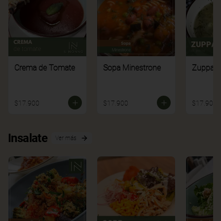
Crema de Tomate
Sopa Minestrone
Zuppa di
$17.900
$17.900
$17.900
Insalate
Ver más