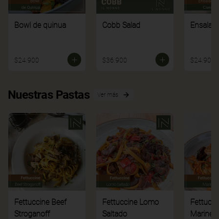
Bowl de quinua
Cobb Salad
Ensalad
$24.900
$36.900
$24.900
Nuestras Pastas
Ver más
Fettuccine Beef
Fettuccine Lomo
Fettucci
Stroganoff
Saltado
Mariner