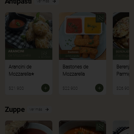
Antipasti
Ver más
Arancini de
Bastones de
Berenje
Mozzarella⭐
Mozzarella
Parmigi
$21.900
$22.900
$26.900
Zuppe
Ver más