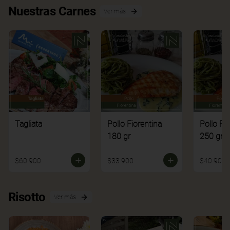
Nuestras Carnes
Ver más
Tagliata
Pollo Fiorentina
Pollo Fi
180 gr
250 gr
$60.900
$33.900
$40.900
Risotto
Ver más