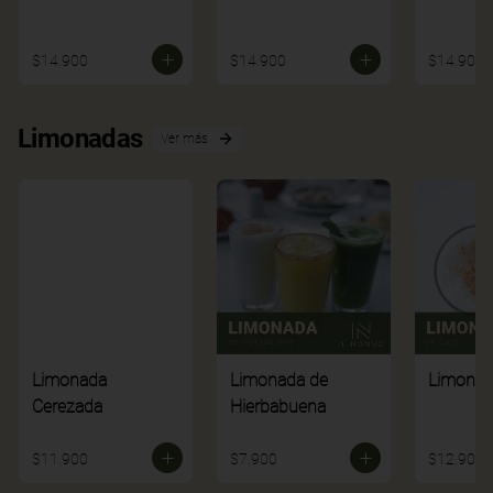
$14.900
$14.900
$14.900
Limonadas
Ver más
Limonada
Limonada de
Limonad
Cerezada
Hierbabuena
$11.900
$7.900
$12.900