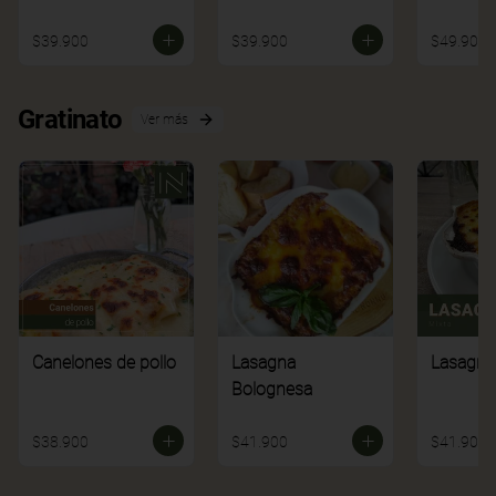
$39.900
$39.900
$49.900
Gratinato
Ver más
Canelones de pollo
Lasagna
Lasagna
Bolognesa
$38.900
$41.900
$41.900