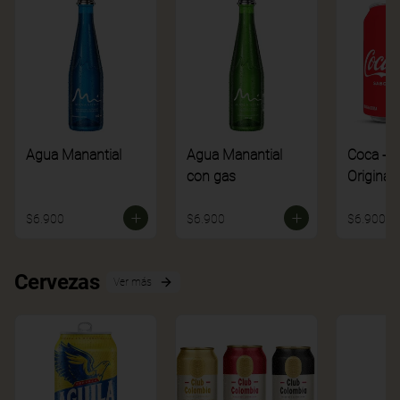
Agua Manantial
Agua Manantial
Coca - C
con gas
Original
$6.900
$6.900
$6.900
Cervezas
Ver más