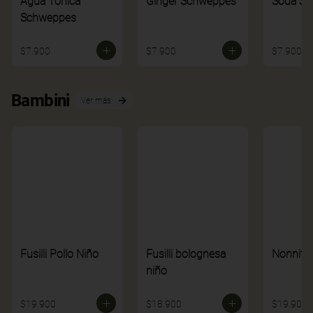
Agua Tónica
Ginger Schweppes
Soda S
Schweppes
$7.900
$7.900
$7.900
Bambini
Ver más
Fusilli Pollo Niño
Fusilli bolognesa
Nonnito
niño
$19.900
$18.900
$19.900