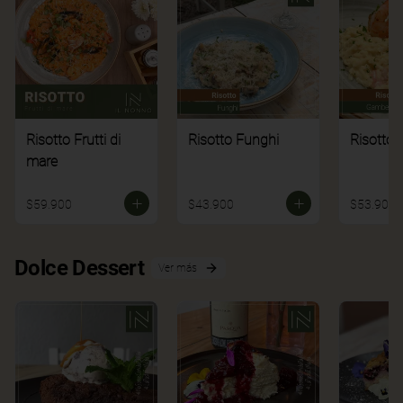
Risotto Frutti di
Risotto Funghi
Risotto 
mare
$59.900
$43.900
$53.900
Dolce Dessert
Ver más