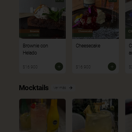
Brownie con
Cheesecake
C
Helado
a
$16.900
$16.900
$
Mocktails
Ver más