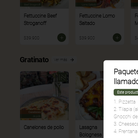
Fettuccine Beef
Fettuccine Lomo
F
Stroganoff
Saltado
M
$39.900
$39.900
$
Gratinato
Ver más
Paquete
llamado 
Este product
1. Pizzetta
2. Tilapia (
Gnocchi del
3. Cheesec
Canelones de pollo
Lasagna
L
4. Frentana
Bolognesa