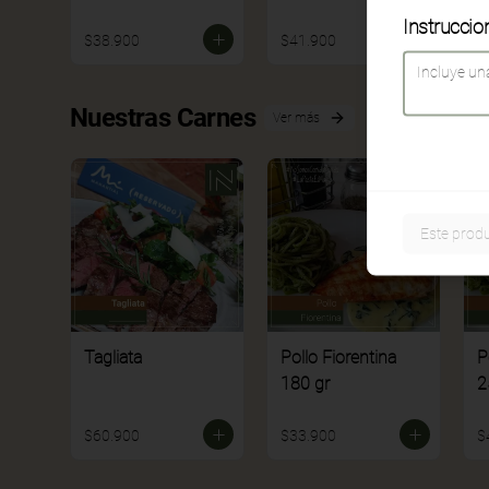
Instruccio
$38.900
$41.900
$
Nuestras Carnes
Ver más
Este produ
Tagliata
Pollo Fiorentina
P
180 gr
2
$60.900
$33.900
$