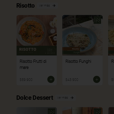
Risotto
Ver más
Risotto Frutti di
Risotto Funghi
R
mare
$59.900
$43.900
$
Dolce Dessert
Ver más