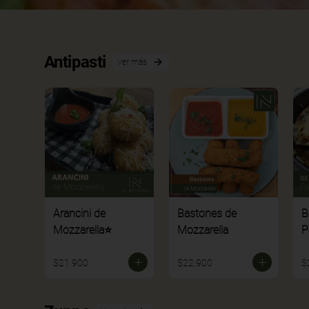
Antipasti
Ver más
Arancini de
Bastones de
B
Mozzarella⭐
Mozzarella
P
$21.900
$22.900
$