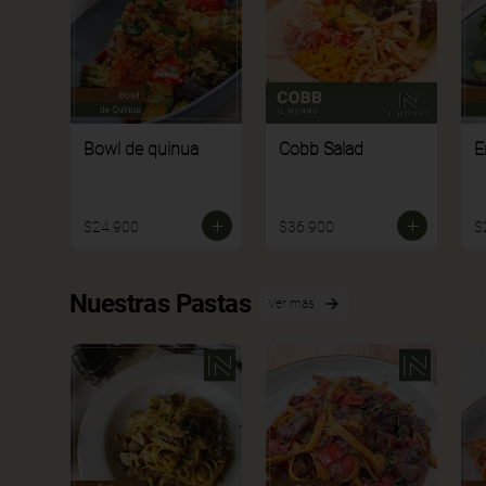
Bowl de quinua
Cobb Salad
E
$24.900
$36.900
$
Nuestras Pastas
Ver más