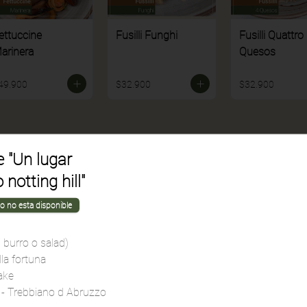
ettuccine
Fusilli Funghi
Fusilli Quattro
arinera
Quesos
49.900
$32.900
$32.900
 "Un lugar
notting hill"
o no esta disponible
al burro o salad)
la fortuna
ake
asagna Mixta
Penne Gratinato
Spaghetti
 - Trebbiano d Abruzzo
Pepperoni