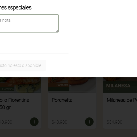
nes especiales
41.900
$40.900
$31.900
cto no esta disponible
ollo Fiorentina
Porchetta
Milanesa de Po
50 gr
40.900
$43.900
$34.900