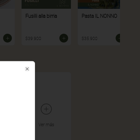
Fusilli alla birria
Pasta IL NONNO
$39.900
$35.900
Close
Ver más