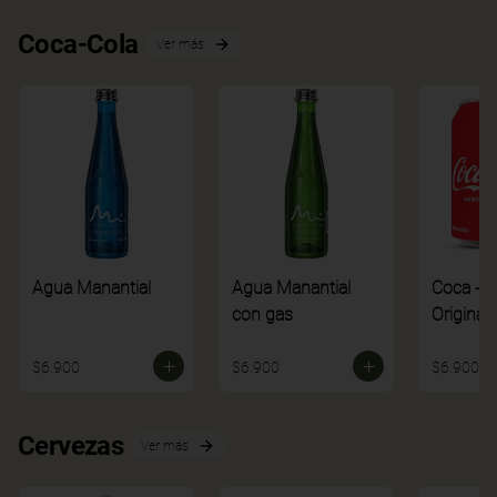
Coca-Cola
Ver más
Agua Manantial
Agua Manantial
Coca - C
con gas
Original
$6.900
$6.900
$6.900
Cervezas
Ver más