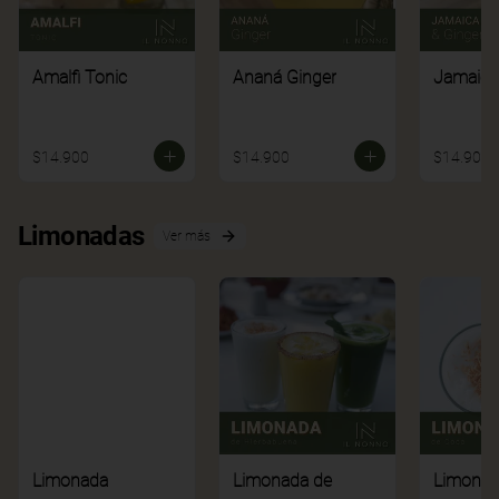
Amalfi Tonic
Ananá Ginger
Jamaica
$14.900
$14.900
$14.900
Limonadas
Ver más
Limonada
Limonada de
Limonad