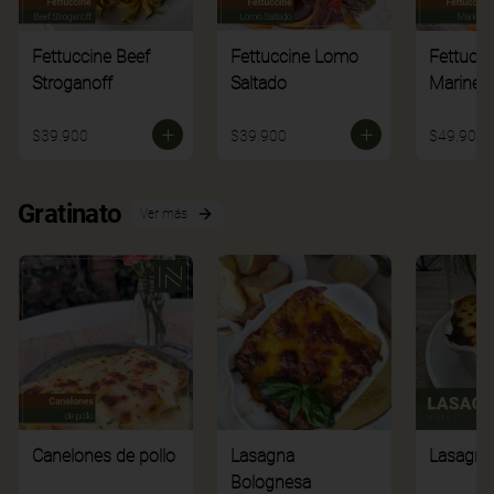
Fettuccine Beef
Fettuccine Lomo
Fettucci
Stroganoff
Saltado
Mariner
$39.900
$39.900
$49.900
Gratinato
Ver más
Canelones de pollo
Lasagna
Lasagna
Bolognesa