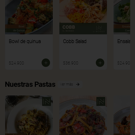
Bowl de quinua
Cobb Salad
Ensalad
$24.900
$36.900
$24.900
Nuestras Pastas
Ver más