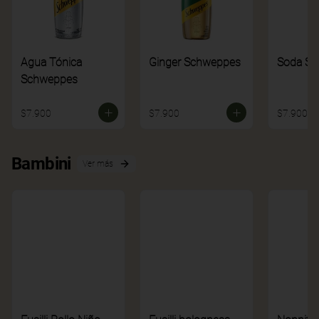
Agua Tónica
Ginger Schweppes
Soda S
Schweppes
$7.900
$7.900
$7.900
Bambini
Ver más