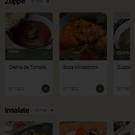
Zuppe
Ver más
Crema de Tomate
Sopa Minestrone
Zuppa di
$17.900
$17.900
$17.900
Insalate
Ver más