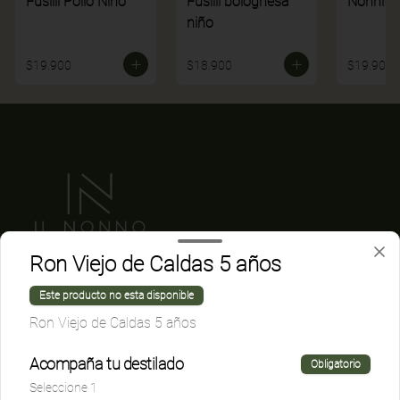
Fusilli Pollo Niño
Fusilli bolognesa
Nonnito
niño
$19.900
$18.900
$19.900
Ron Viejo de Caldas 5 años
Conócenos
Este producto no esta disponible
Ron Viejo de Caldas 5 años
Despacho
Acompaña tu destilado
Términos y condiciones
Obligatorio
Política de privacidad
Seleccione 1