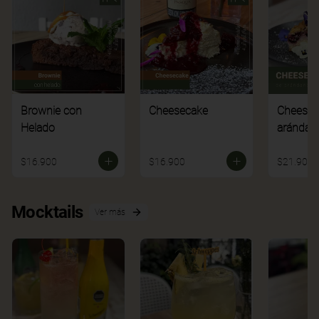
Brownie con
Cheesecake
Cheesec
Helado
arándan
$16.900
$16.900
$21.900
Mocktails
Ver más