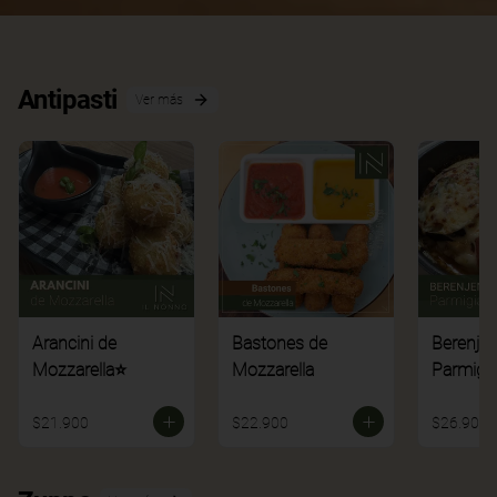
Antipasti
Ver más
Arancini de
Bastones de
Berenje
Mozzarella⭐
Mozzarella
Parmigi
$21.900
$22.900
$26.900