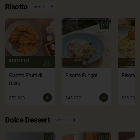
Risotto
Ver más
Risotto Frutti di
Risotto Funghi
Risotto 
mare
$59.900
$43.900
$53.900
Dolce Dessert
Ver más