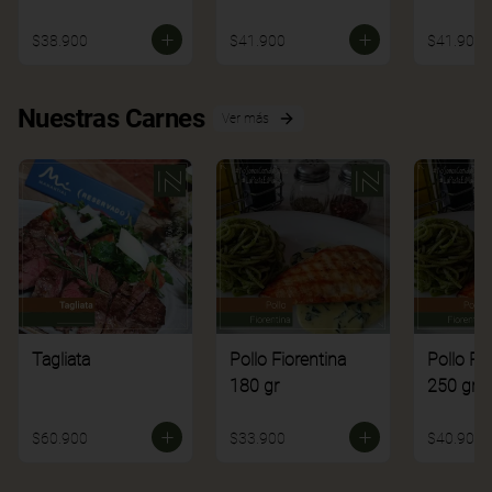
$38.900
$41.900
$41.900
Nuestras Carnes
Ver más
Tagliata
Pollo Fiorentina
Pollo Fi
180 gr
250 gr
$60.900
$33.900
$40.900