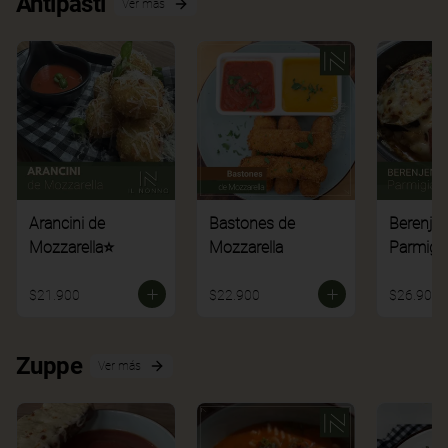
Antipasti
Ver más
Arancini de
Bastones de
Berenje
Mozzarella⭐
Mozzarella
Parmigi
$21.900
$22.900
$26.900
Zuppe
Ver más