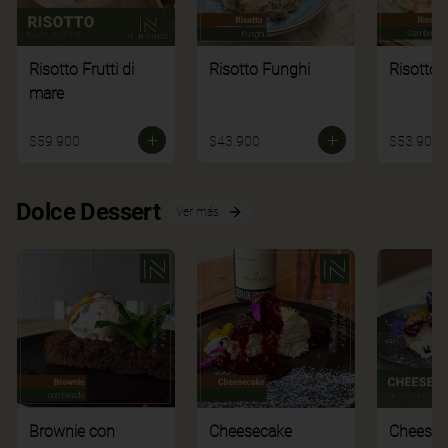
Risotto Frutti di
Risotto Funghi
Risotto 
mare
$59.900
$43.900
$53.900
Dolce Dessert
Ver más
Brownie con
Cheesecake
Cheesec