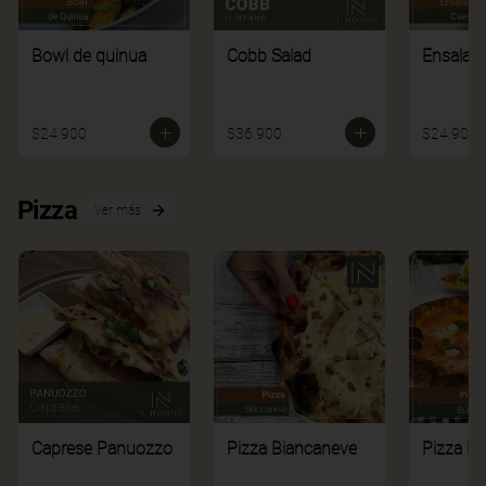
Bowl de quinua
Cobb Salad
Ensalad
$24.900
$36.900
$24.900
Pizza
Ver más
Caprese Panuozzo
Pizza Biancaneve
Pizza Bú