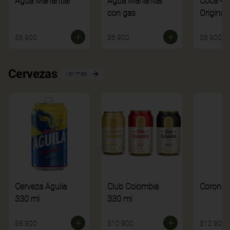
Agua Manantial
Agua Manantial
Coca - C
con gas
Original
$6.900
$6.900
$6.900
Cervezas
Ver más
Cerveza Aguila
Club Colombia
Corona
330 ml
330 ml
$8.900
$10.900
$12.900