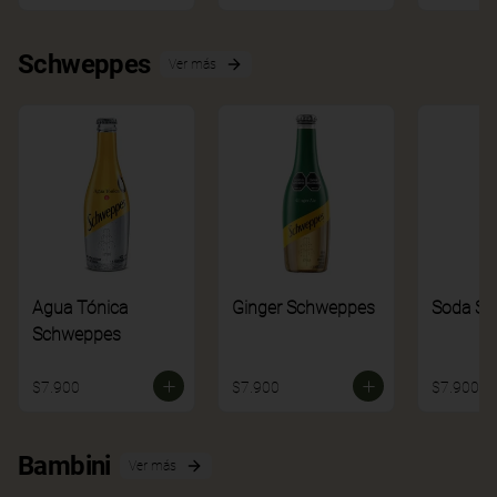
Schweppes
Ver más
Agua Tónica
Ginger Schweppes
Soda S
Schweppes
$7.900
$7.900
$7.900
Bambini
Ver más