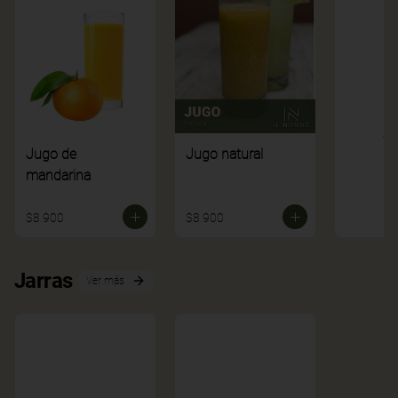
Ve
Jugo de
Jugo natural
mandarina
$8.900
$8.900
Jarras
Ver más