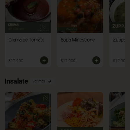
Crema de Tomate
Sopa Minestrone
Zuppa di
$17.900
$17.900
$17.900
Insalate
Ver más