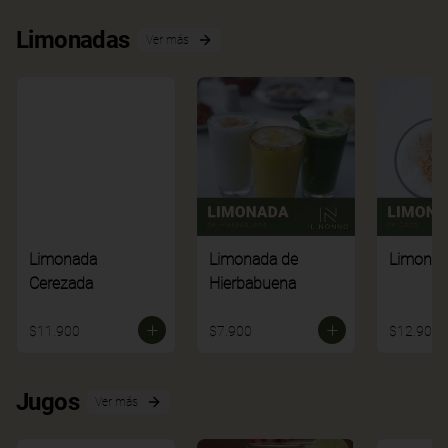
Limonadas
Ver más
Limonada
Limonada de
Limonad
Cerezada
Hierbabuena
$11.900
$7.900
$12.900
Jugos
Ver más