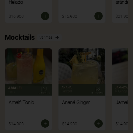
Helado
arándan
$16.900
$16.900
$21.900
Mocktails
Ver más
Amalfi Tonic
Ananá Ginger
Jamaica
$14.900
$14.900
$14.900