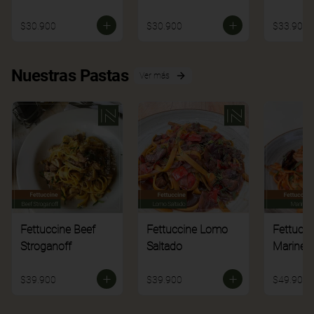
$30.900
$30.900
$33.900
Nuestras Pastas
Ver más
Fettuccine Beef
Fettuccine Lomo
Fettucci
Stroganoff
Saltado
Mariner
$39.900
$39.900
$49.900