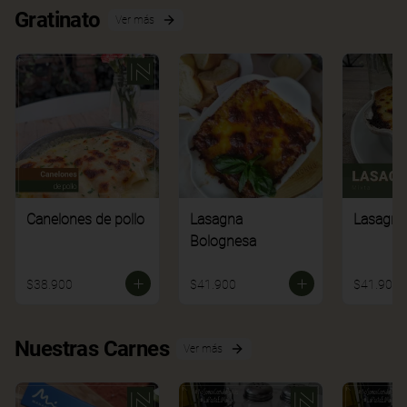
Gratinato
Ver más
Canelones de pollo
Lasagna
Lasagna
Bolognesa
$38.900
$41.900
$41.900
Nuestras Carnes
Ver más