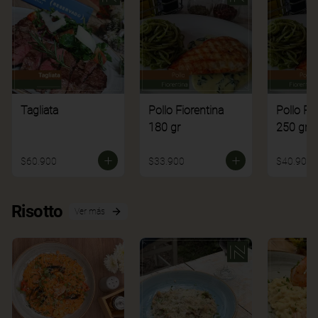
Tagliata
Pollo Fiorentina
Pollo Fi
180 gr
250 gr
$60.900
$33.900
$40.900
Risotto
Ver más