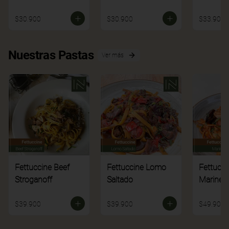
$30.900
$30.900
$33.900
Nuestras Pastas
Ver más
Fettuccine Beef
Fettuccine Lomo
Fettucci
Stroganoff
Saltado
Mariner
$39.900
$39.900
$49.900