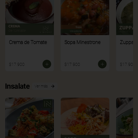
Crema de Tomate
Sopa Minestrone
Zuppa di
$17.900
$17.900
$17.900
Insalate
Ver más