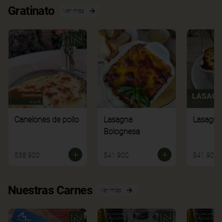
Gratinato
Ver más
Canelones de pollo
Lasagna
Lasagna
Bolognesa
$38.900
$41.900
$41.900
Nuestras Carnes
Ver más