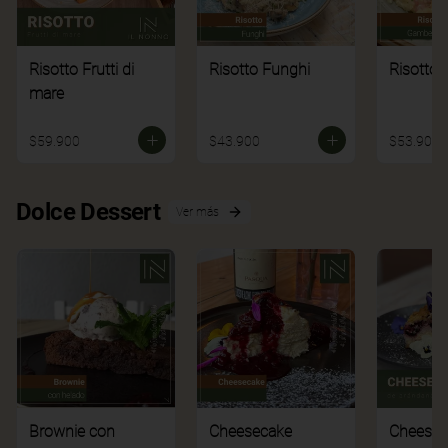
Risotto Frutti di
Risotto Funghi
Risotto 
mare
$59.900
$43.900
$53.900
Dolce Dessert
Ver más
Brownie con
Cheesecake
Cheesec