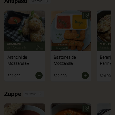
Antipasti
Ver más
Arancini de
Bastones de
Berenje
Mozzarella⭐
Mozzarella
Parmigi
$21.900
$22.900
$26.900
Zuppe
Ver más