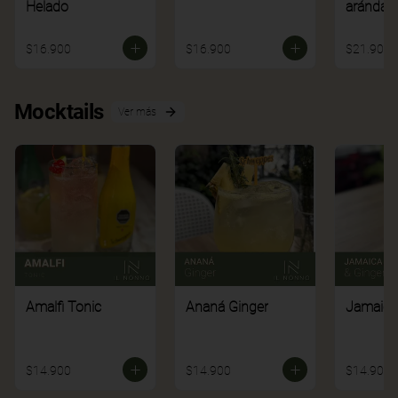
Helado
arándan
$16.900
$16.900
$21.900
Mocktails
Ver más
Amalfi Tonic
Ananá Ginger
Jamaica
$14.900
$14.900
$14.900