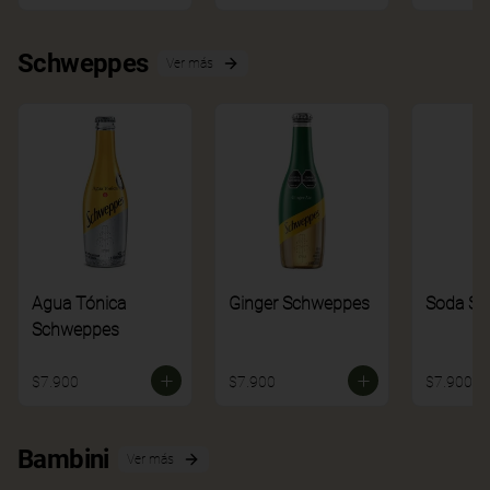
Schweppes
Ver más
Agua Tónica
Ginger Schweppes
Soda S
Schweppes
$7.900
$7.900
$7.900
Bambini
Ver más