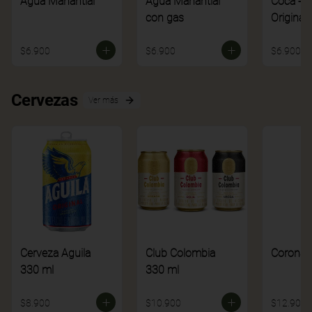
Agua Manantial
Agua Manantial
Coca - C
con gas
Original
$6.900
$6.900
$6.900
Cervezas
Ver más
Cerveza Aguila
Club Colombia
Corona
330 ml
330 ml
$8.900
$10.900
$12.900