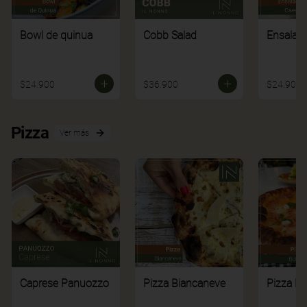
Bowl de quinua
Cobb Salad
Ensalad
$24.900
$36.900
$24.900
Pizza
Ver más
Caprese Panuozzo
Pizza Biancaneve
Pizza Bú