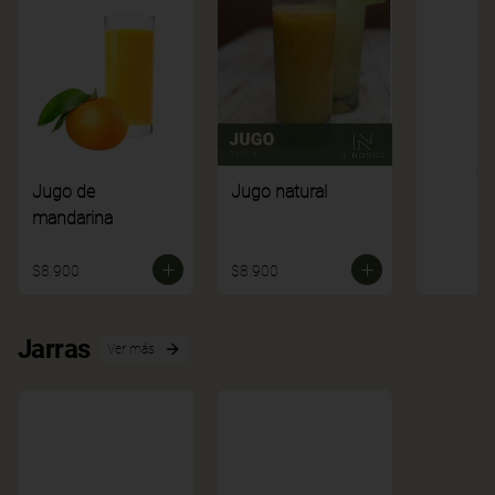
Ve
Jugo de
Jugo natural
mandarina
$8.900
$8.900
Jarras
Ver más