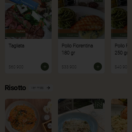
Tagliata
Pollo Fiorentina
Pollo Fi
180 gr
250 gr
$60.900
$33.900
$40.900
Risotto
Ver más