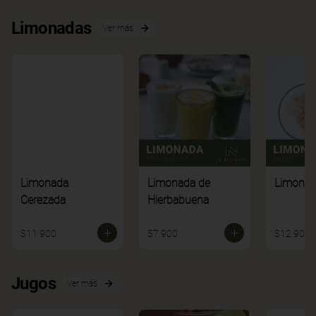
Limonadas
Ver más
Limonada
Limonada de
Limonad
Cerezada
Hierbabuena
$11.900
$7.900
$12.900
Jugos
Ver más