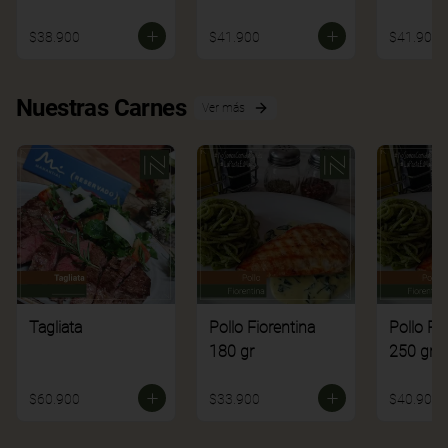
$38.900
$41.900
$41.900
Nuestras Carnes
Ver más
Tagliata
Pollo Fiorentina
Pollo Fi
180 gr
250 gr
$60.900
$33.900
$40.900