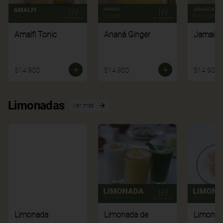
Amalfi Tonic
Ananá Ginger
Jamaica
$14.900
$14.900
$14.900
Limonadas
Ver más
Limonada
Limonada de
Limonad