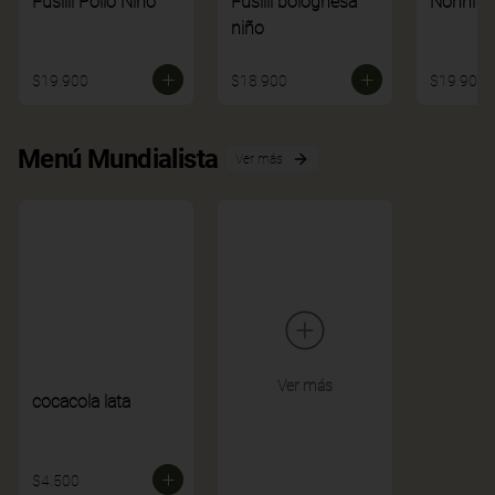
Fusilli Pollo Niño
Fusilli bolognesa
Nonnito
niño
$19.900
$18.900
$19.900
Menú Mundialista
Ver más
Ver más
cocacola lata
$4.500