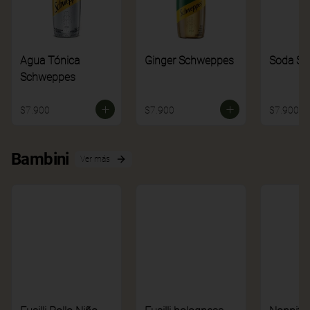
Agua Tónica
Ginger Schweppes
Soda S
Schweppes
$7.900
$7.900
$7.900
Bambini
Ver más