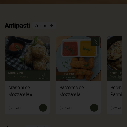
Antipasti
Ver más
Arancini de
Bastones de
Berenje
Mozzarella⭐
Mozzarella
Parmigi
$21.900
$22.900
$26.900