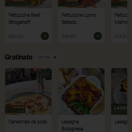
Fettuccine Beef
Fettuccine Lomo
Fettucci
Stroganoff
Saltado
Mariner
$39.900
$39.900
$49.900
Gratinato
Ver más
Canelones de pollo
Lasagna
Lasagna
Bolognesa