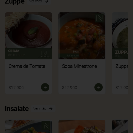
Zuppe
Ver más
Crema de Tomate
Sopa Minestrone
Zuppa di
$17.900
$17.900
$17.900
Insalate
Ver más