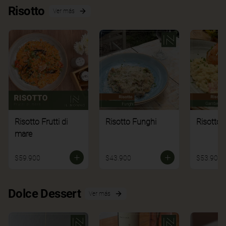
Risotto
Ver más
Risotto Frutti di
Risotto Funghi
Risotto 
mare
$59.900
$43.900
$53.900
Dolce Dessert
Ver más