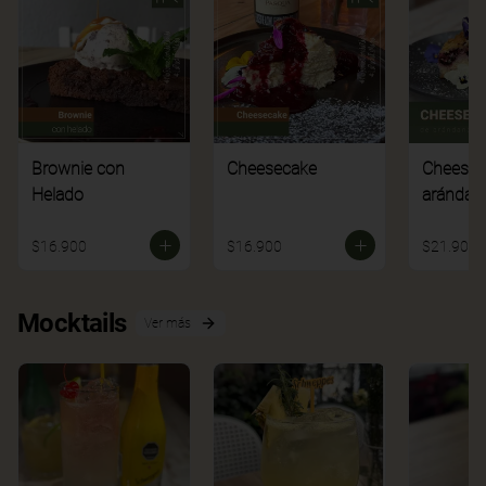
Brownie con
Cheesecake
Cheesec
Helado
arándan
$16.900
$16.900
$21.900
Mocktails
Ver más