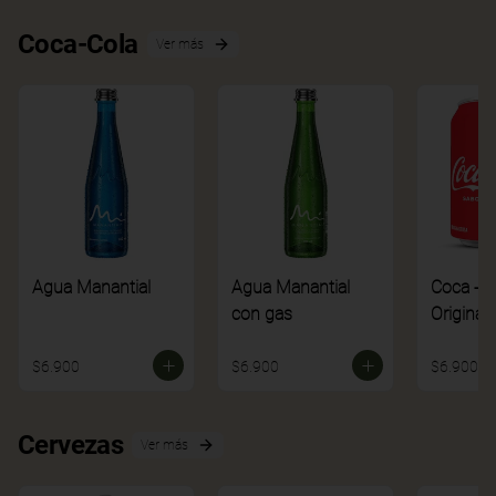
Coca-Cola
Ver más
Agua Manantial
Agua Manantial
Coca - C
con gas
Original
$6.900
$6.900
$6.900
Cervezas
Ver más