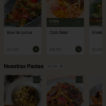
Bowl de quinua
Cobb Salad
Ensalad
$24.900
$36.900
$24.900
Nuestras Pastas
Ver más