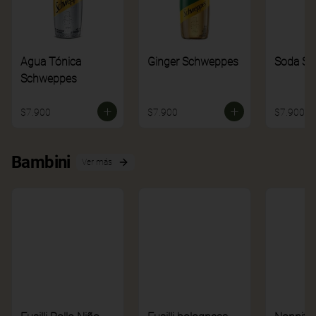
Agua Tónica
Ginger Schweppes
Soda S
Schweppes
$7.900
$7.900
$7.900
Bambini
Ver más