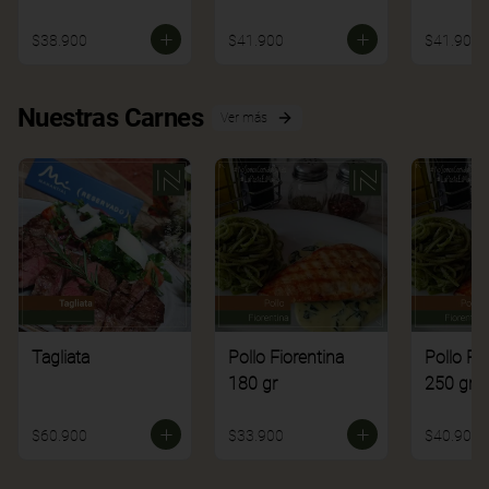
$38.900
$41.900
$41.900
Nuestras Carnes
Ver más
Tagliata
Pollo Fiorentina
Pollo Fi
180 gr
250 gr
$60.900
$33.900
$40.900