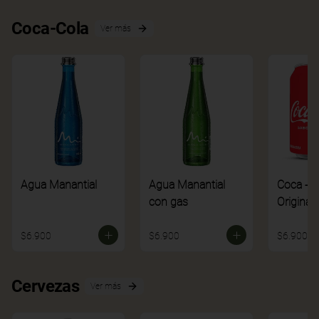
Coca-Cola
Ver más
Agua Manantial
Agua Manantial
Coca - C
con gas
Original
$6.900
$6.900
$6.900
Cervezas
Ver más