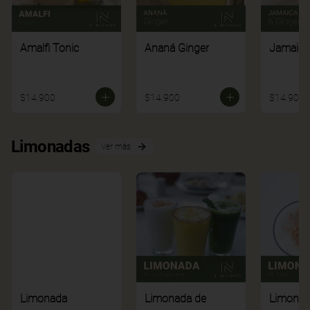
Amalfi Tonic
Ananá Ginger
Jamaica
$14.900
$14.900
$14.900
Limonadas
Ver más
Limonada
Limonada de
Limonad