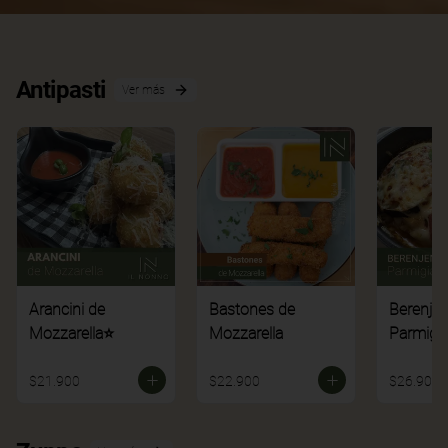
Antipasti
Ver más
Arancini de
Bastones de
Berenje
Mozzarella⭐
Mozzarella
Parmigi
$21.900
$22.900
$26.900