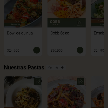
Bowl de quinua
Cobb Salad
Ensalad
$24.900
$36.900
$24.900
Nuestras Pastas
Ver más