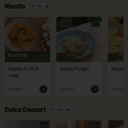
Risotto
Ver más
Risotto Frutti di
Risotto Funghi
Risotto 
mare
$59.900
$43.900
$53.900
Dolce Dessert
Ver más