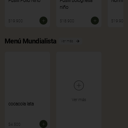
Fusilli Pollo Niño
Fusilli bolognesa
Nonnito
niño
$19.900
$18.900
$19.900
Menú Mundialista
Ver más
Ver más
cocacola lata
$4.500