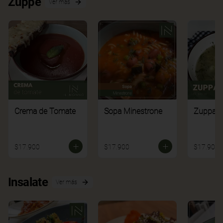
Zuppe
Ver más
Crema de Tomate
Sopa Minestrone
Zuppa di
$17.900
$17.900
$17.900
Insalate
Ver más