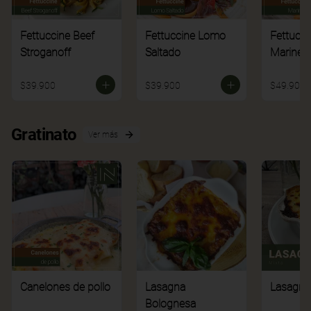
Fettuccine Beef
Fettuccine Lomo
Fettucci
Stroganoff
Saltado
Mariner
$39.900
$39.900
$49.900
Gratinato
Ver más
Canelones de pollo
Lasagna
Lasagna
Bolognesa