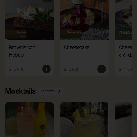
Brownie con
Cheesecake
Cheesec
Helado
arándan
$16.900
$16.900
$21.900
Mocktails
Ver más