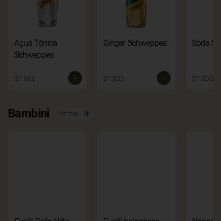
Agua Tónica
Ginger Schweppes
Soda S
Schweppes
$7.900
$7.900
$7.900
Bambini
Ver más