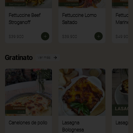
Fettuccine Beef
Fettuccine Lomo
Fettucci
Stroganoff
Saltado
Mariner
$39.900
$39.900
$49.900
Gratinato
Ver más
Canelones de pollo
Lasagna
Lasagna
Bolognesa