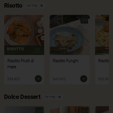
Risotto
Ver más
Risotto Frutti di
Risotto Funghi
Risotto 
mare
$59.900
$43.900
$53.900
Dolce Dessert
Ver más