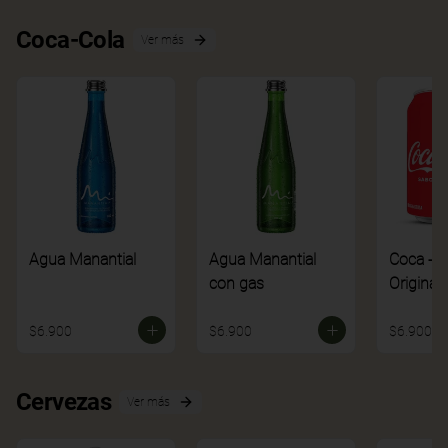
Coca-Cola
Ver más
Agua Manantial
Agua Manantial
Coca - C
con gas
Original
$6.900
$6.900
$6.900
Cervezas
Ver más