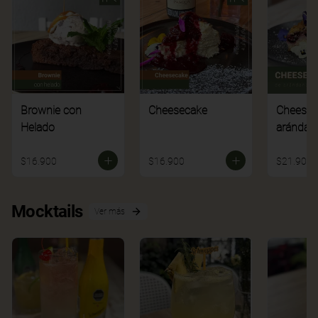
Brownie con
Cheesecake
Cheesec
Helado
arándan
$16.900
$16.900
$21.900
Mocktails
Ver más