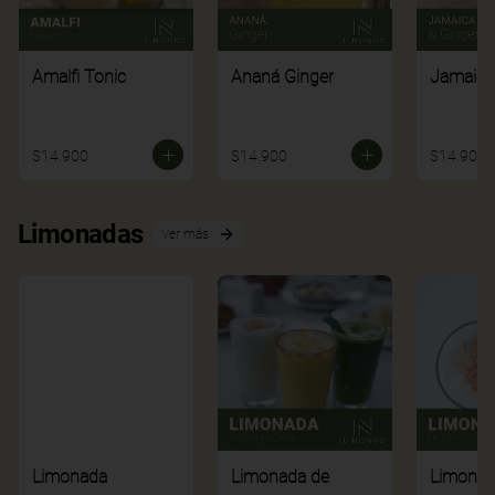
Amalfi Tonic
Ananá Ginger
Jamaica
$14.900
$14.900
$14.900
Limonadas
Ver más
Limonada
Limonada de
Limonad