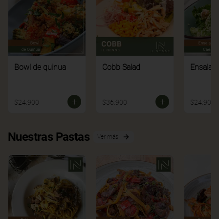
Bowl de quinua
Cobb Salad
Ensalad
$24.900
$36.900
$24.900
Nuestras Pastas
Ver más