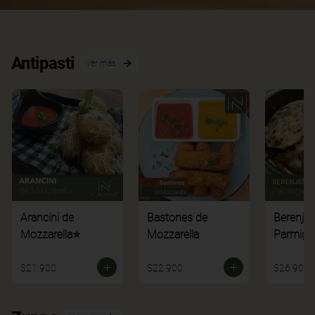
Antipasti
Ver más
Arancini de
Bastones de
Berenje
Mozzarella⭐
Mozzarella
Parmigi
$21.900
$22.900
$26.900