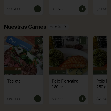
$38.900
$41.900
$41.900
Nuestras Carnes
Ver más
Tagliata
Pollo Fiorentina
Pollo Fi
180 gr
250 gr
$60.900
$33.900
$40.900