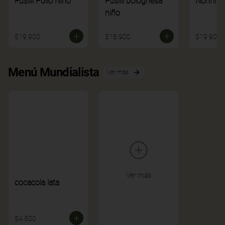
Fusilli Pollo Niño
Fusilli bolognesa
Nonnito
niño
$19.900
$18.900
$19.900
Menú Mundialista
Ver más
Ver más
cocacola lata
$4.500