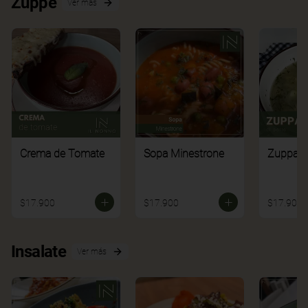
Zuppe
Ver más
Crema de Tomate
Sopa Minestrone
Zuppa di
$17.900
$17.900
$17.900
Insalate
Ver más