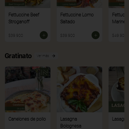
Fettuccine Beef
Fettuccine Lomo
Fettucci
Stroganoff
Saltado
Mariner
$39.900
$39.900
$49.900
Gratinato
Ver más
Canelones de pollo
Lasagna
Lasagna
Bolognesa