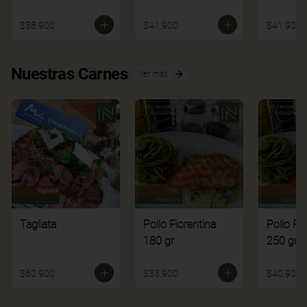
$38.900
$41.900
$41.900
Nuestras Carnes
Ver más
Tagliata
Pollo Fiorentina
Pollo Fi
180 gr
250 gr
$60.900
$33.900
$40.900