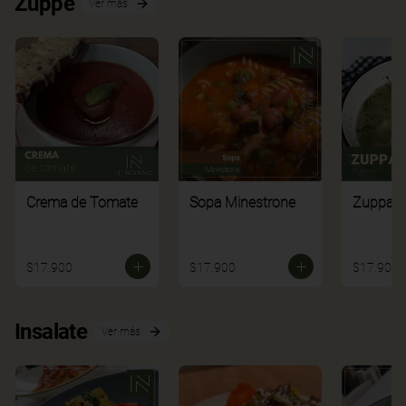
Zuppe
Ver más
Crema de Tomate
Sopa Minestrone
Zuppa di
$17.900
$17.900
$17.900
Insalate
Ver más