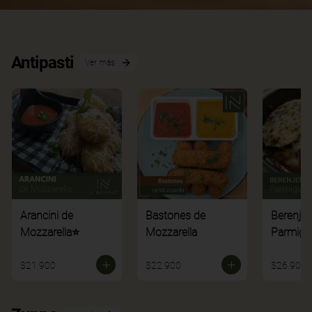
Antipasti
Ver más
Arancini de
Bastones de
Berenje
Mozzarella⭐
Mozzarella
Parmigi
$21.900
$22.900
$26.900