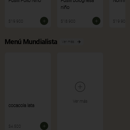
Fusilli Pollo Niño
Fusilli bolognesa
Nonnito
niño
$19.900
$18.900
$19.900
Menú Mundialista
Ver más
Ver más
cocacola lata
$4.500