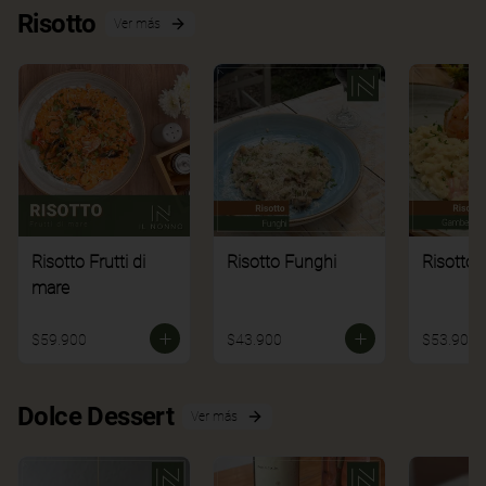
Risotto
Ver más
Risotto Frutti di
Risotto Funghi
Risotto 
mare
$59.900
$43.900
$53.900
Dolce Dessert
Ver más