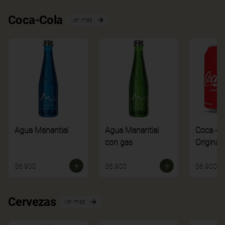
Coca-Cola
Ver más
Agua Manantial
Agua Manantial
Coca - C
con gas
Original
$6.900
$6.900
$6.900
Cervezas
Ver más