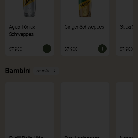
Agua Tónica
Ginger Schweppes
Soda S
Schweppes
$7.900
$7.900
$7.900
Bambini
Ver más