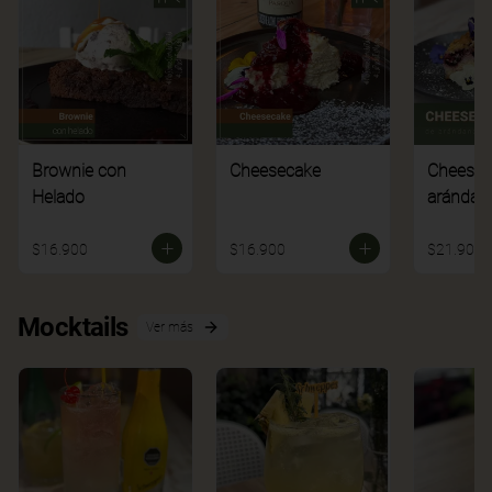
Brownie con
Cheesecake
Cheesec
Helado
arándan
$16.900
$16.900
$21.900
Mocktails
Ver más