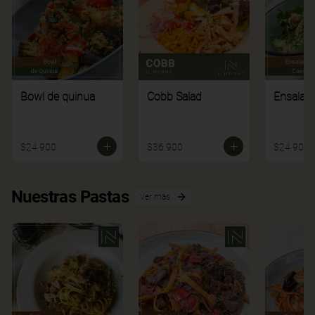
Bowl de quinua
Cobb Salad
Ensalad
$24.900
$36.900
$24.900
Nuestras Pastas
Ver más