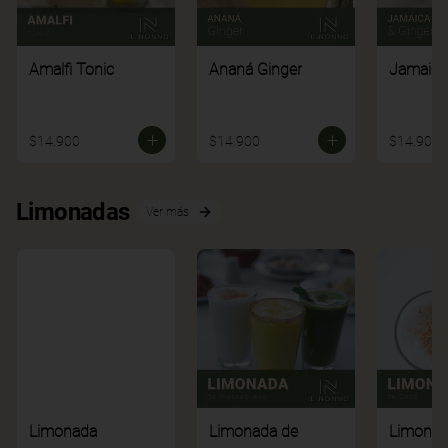
Amalfi Tonic
Ananá Ginger
Jamaica
$14.900
$14.900
$14.900
Limonadas
Ver más
Limonada
Limonada de
Limonad