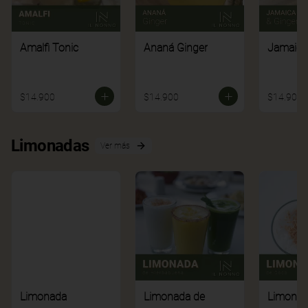
Amalfi Tonic
Ananá Ginger
Jamaica
$14.900
$14.900
$14.900
Limonadas
Ver más
Limonada
Limonada de
Limonad