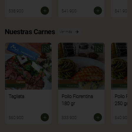
$38.900
$41.900
$41.900
Nuestras Carnes
Ver más
Tagliata
Pollo Fiorentina
Pollo Fi
180 gr
250 gr
$60.900
$33.900
$40.900