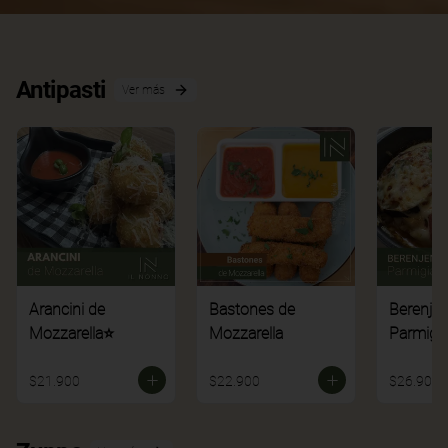
Antipasti
Ver más
Arancini de
Bastones de
Berenje
Mozzarella⭐
Mozzarella
Parmigi
$21.900
$22.900
$26.900