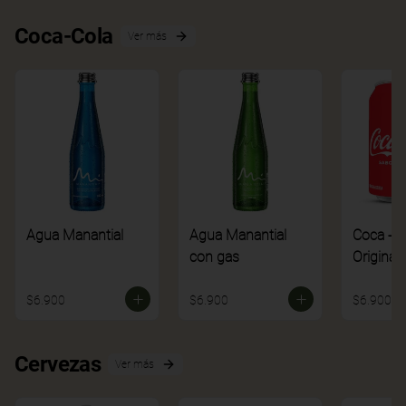
Coca-Cola
Ver más
Agua Manantial
Agua Manantial
Coca - C
con gas
Original
$6.900
$6.900
$6.900
Cervezas
Ver más