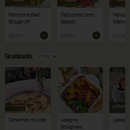
Fettuccine Beef
Fettuccine Lomo
Fettucci
Stroganoff
Saltado
Mariner
$39.900
$39.900
$49.900
Gratinato
Ver más
Canelones de pollo
Lasagna
Lasagna
Bolognesa