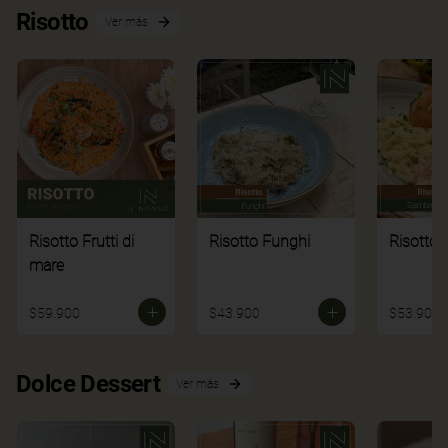
Risotto
Ver más
Risotto Frutti di
Risotto Funghi
Risotto 
mare
$59.900
$43.900
$53.900
Dolce Dessert
Ver más