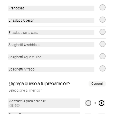
Fusilli Pollo Niño
Fusilli bolognesa
Nonnito
niño
Francesas
$19.900
$18.900
$19.900
Ensalada Caesar
Ensalada de la casa
Menú Mundialista
Ver más
Spaghetti Arrabbiata
Spaghetti Aglio e Oleo
Spaghetti Alfredo
¿Agrega queso a tu preparación?
Opcional
Ver más
Seleccione al menos 1
cocacola lata
Mozzarella para gratinar
0
+
$8.900
$4.500