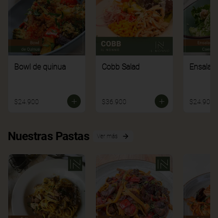
Bowl de quinua
Cobb Salad
Ensalad
$24.900
$36.900
$24.900
Nuestras Pastas
Ver más