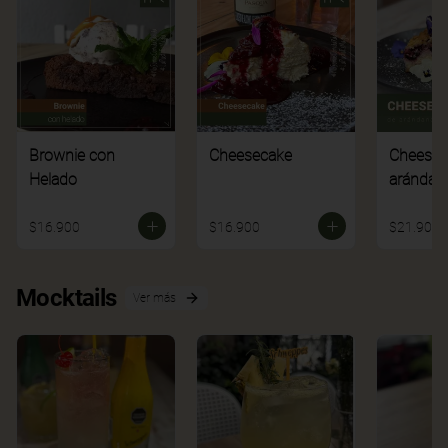
Brownie con
Cheesecake
Cheesec
Helado
arándan
$16.900
$16.900
$21.900
Mocktails
Ver más