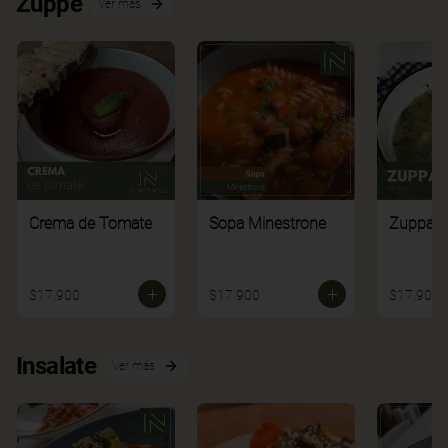
Zuppe
Ver más
Crema de Tomate
Sopa Minestrone
Zuppa di
$17.900
$17.900
$17.900
Insalate
Ver más