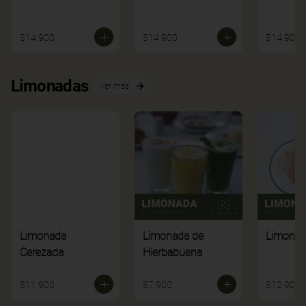
$14.900
$14.900
$14.900
Limonadas
Ver más
Limonada
Limonada de
Limonad
Cerezada
Hierbabuena
$11.900
$7.900
$12.900