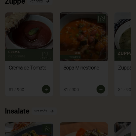
Zuppe
Ver más
Crema de Tomate
Sopa Minestrone
Zuppa di
$17.900
$17.900
$17.900
Insalate
Ver más