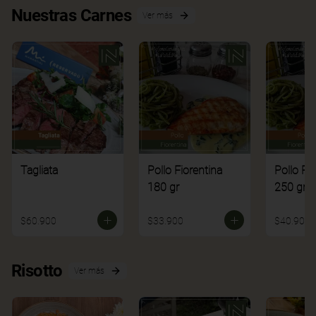
Nuestras Carnes
Ver más
Tagliata
Pollo Fiorentina
Pollo Fi
180 gr
250 gr
$60.900
$33.900
$40.900
Risotto
Ver más