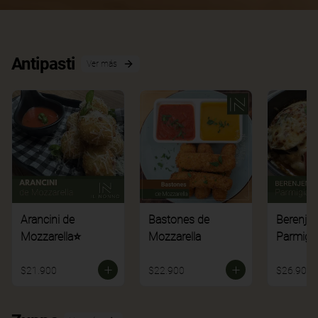
Antipasti
Ver más
Arancini de
Bastones de
Berenje
Mozzarella⭐
Mozzarella
Parmigi
$21.900
$22.900
$26.900