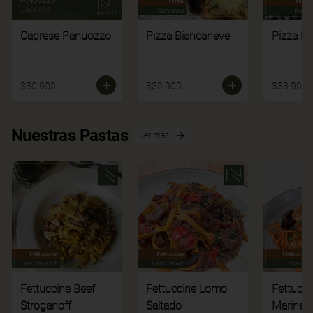
Caprese Panuozzo
Pizza Biancaneve
Pizza Bú
$30.900
$30.900
$33.900
Nuestras Pastas
Ver más
Fettuccine Beef
Fettuccine Lomo
Fettucci
Stroganoff
Saltado
Mariner