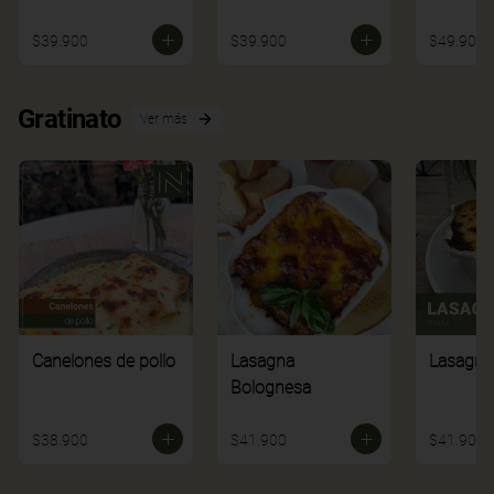
$39.900
$39.900
$49.900
Gratinato
Ver más
Canelones de pollo
Lasagna
Lasagna
Bolognesa
$38.900
$41.900
$41.900