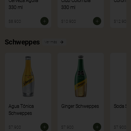
Cerveza Aguila
Club Colombia
Corona
330 ml
330 ml
$8.900
$10.900
$12.900
Schweppes
Ver más
Agua Tónica
Ginger Schweppes
Soda S
Schweppes
$7.900
$7.900
$7.900