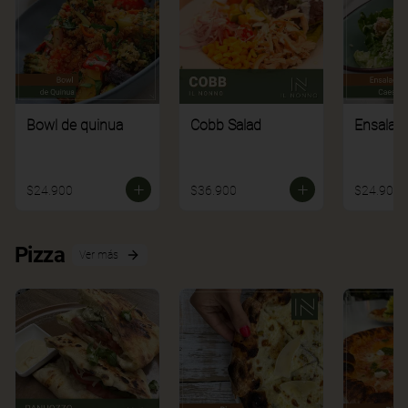
Bowl de quinua
Cobb Salad
Ensalad
$24.900
$36.900
$24.900
Pizza
Ver más