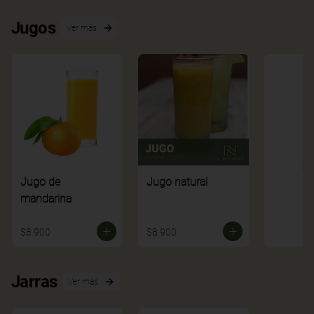
Jugos
Ver más
Ve
Jugo de
Jugo natural
mandarina
$8.900
$8.900
Jarras
Ver más