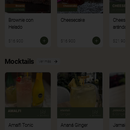
Brownie con
Cheesecake
Cheesec
Helado
arándan
$16.900
$16.900
$21.900
Mocktails
Ver más
Amalfi Tonic
Ananá Ginger
Jamaica