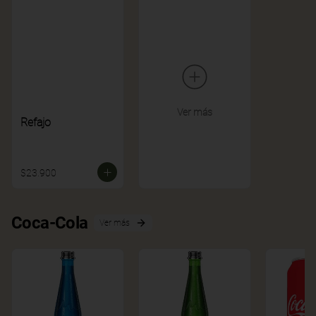
Ver más
Refajo
$23.900
Coca-Cola
Ver más