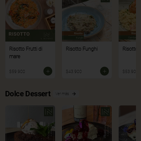
Risotto Frutti di
Risotto Funghi
Risotto 
mare
$59.900
$43.900
$53.900
Dolce Dessert
Ver más