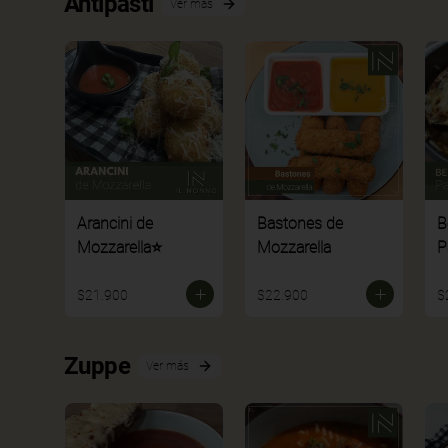
Antipasti
Ver más
Arancini de
Bastones de
B
Mozzarella⭐
Mozzarella
P
$21.900
$22.900
$
Zuppe
Ver más