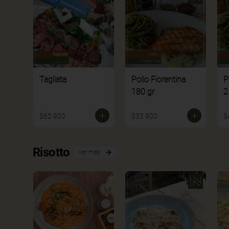
Tagliata
Pollo Fiorentina
P
180 gr
2
$60.900
$33.900
$
Risotto
Ver más