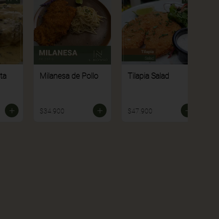
ta
Milanesa de Pollo
Tilapia Salad
P
$34.900
$47.900