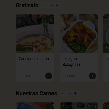
Gratinato
Ver más
Canelones de pollo
Lasagna
L
Bolognesa
$38.900
$41.900
$
Nuestras Carnes
Ver más