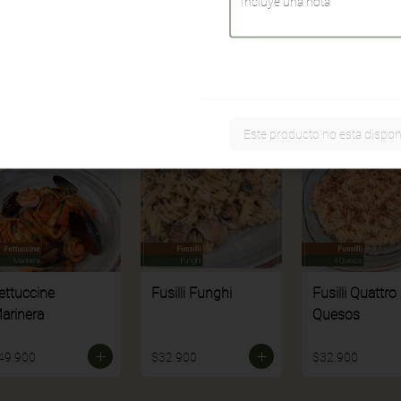
33.900
$32.900
$30.900
Este producto no esta dispon
ettuccine
Fusilli Funghi
Fusilli Quattro
arinera
Quesos
49.900
$32.900
$32.900