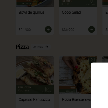
Bowl de quinua
Cobb Salad
E
$24.900
$36.900
$
Pizza
Ver más
Caprese Panuozzo
Pizza Biancaneve
P