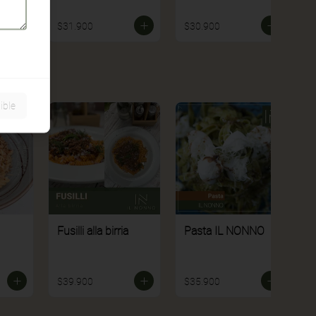
$31.900
$30.900
ible
Fusilli alla birria
Pasta IL NONNO
$39.900
$35.900