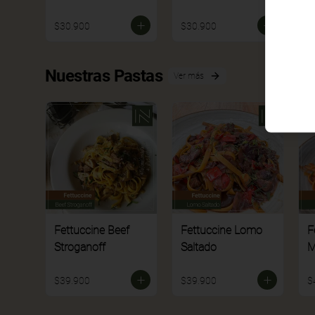
$30.900
$30.900
$
Nuestras Pastas
Ver más
Fettuccine Beef
Fettuccine Lomo
F
Stroganoff
Saltado
M
$39.900
$39.900
$