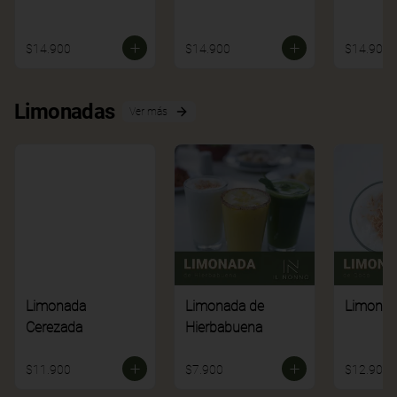
$14.900
$14.900
$14.900
Limonadas
Ver más
Limonada
Limonada de
Limonad
Cerezada
Hierbabuena
$11.900
$7.900
$12.900