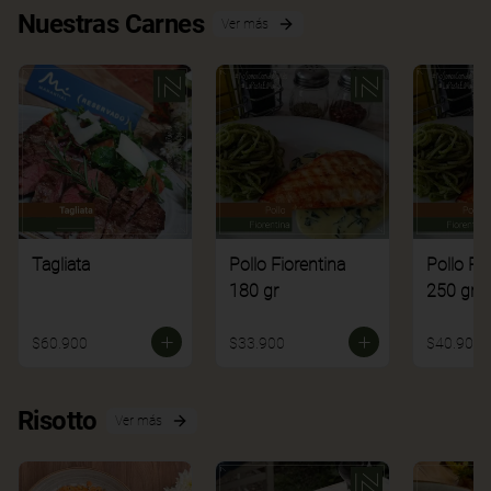
Nuestras Carnes
Ver más
Tagliata
Pollo Fiorentina
Pollo Fi
180 gr
250 gr
$60.900
$33.900
$40.900
Risotto
Ver más