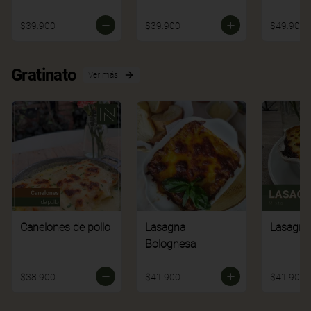
$39.900
$39.900
$49.900
Gratinato
Ver más
Canelones de pollo
Lasagna
Lasagna
Bolognesa
$38.900
$41.900
$41.900