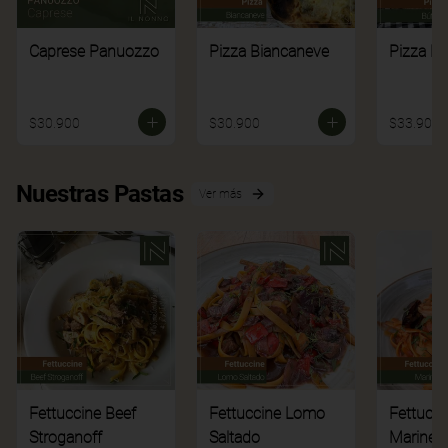
Caprese Panuozzo
Pizza Biancaneve
Pizza Bú
$30.900
$30.900
$33.900
Nuestras Pastas
Ver más
Fettuccine Beef
Fettuccine Lomo
Fettucci
Stroganoff
Saltado
Mariner