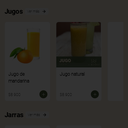
Jugos
Ver más
Ve
Jugo de
Jugo natural
mandarina
$8.900
$8.900
Jarras
Ver más