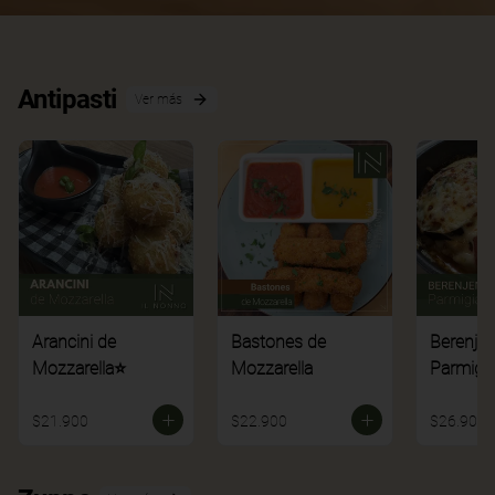
Antipasti
Ver más
Arancini de
Bastones de
Berenje
Mozzarella⭐
Mozzarella
Parmigi
$21.900
$22.900
$26.900