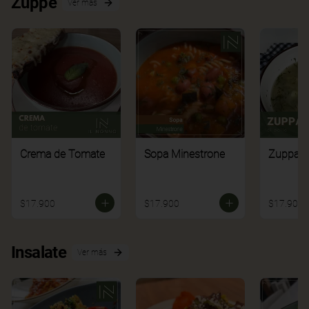
Zuppe
Ver más
Crema de Tomate
Sopa Minestrone
Zuppa di
$17.900
$17.900
$17.900
Insalate
Ver más