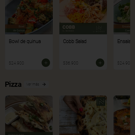
Bowl de quinua
Cobb Salad
Ensalad
$24.900
$36.900
$24.900
Pizza
Ver más