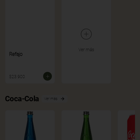
Ver más
Refajo
$23.900
Coca-Cola
Ver más