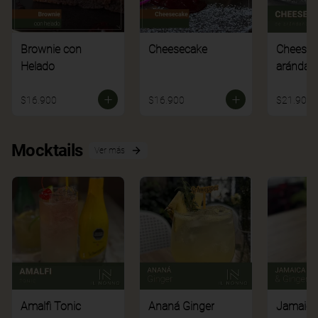
Brownie con
Cheesecake
Cheesec
Helado
arándan
$16.900
$16.900
$21.900
Mocktails
Ver más
Amalfi Tonic
Ananá Ginger
Jamaica