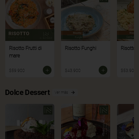
Risotto Frutti di
Risotto Funghi
Risotto 
mare
$59.900
$43.900
$53.900
Dolce Dessert
Ver más