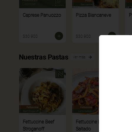
Caprese Panuozzo
Pizza Biancaneve
P
$30.900
$30.900
$
Nuestras Pastas
Ver más
Fettuccine Beef
Fettuccine Lomo
F
Stroganoff
Saltado
M