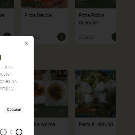
ra
Pizza Diavola
Pizza Fichi e
Guanciale
$31.900
$30.900
Close
 jugosa
oaster,
 coleslaw
rejil) y
Opcional
Fusilli alla birria
Pasta IL NONNO
0