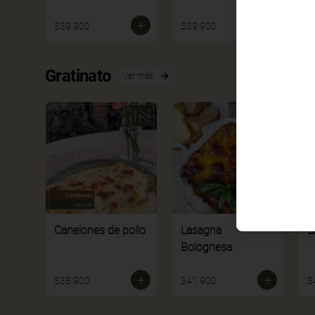
$39.900
$39.900
$
Gratinato
Ver más
Canelones de pollo
Lasagna
L
Bolognesa
$38.900
$41.900
$