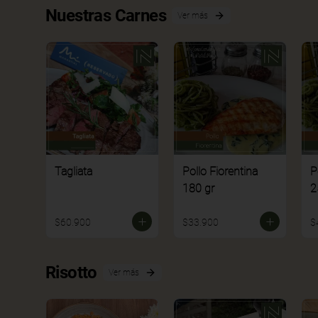
Nuestras Carnes
Ver más
Tagliata
Pollo Fiorentina
P
180 gr
2
$60.900
$33.900
$
Risotto
Ver más