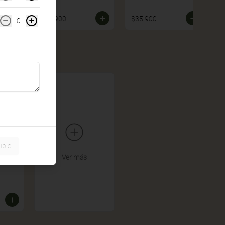
$39.900
$35.900
0
ible
Ver más