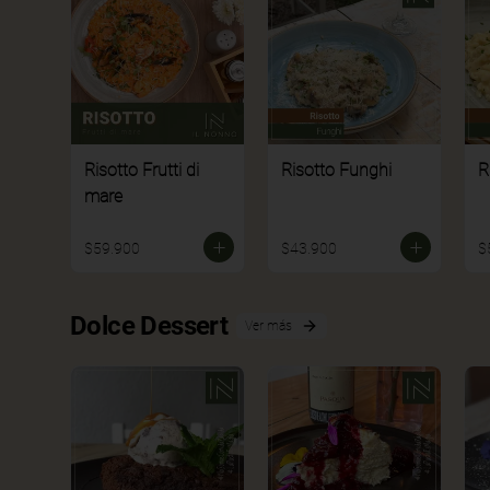
Risotto Frutti di
Risotto Funghi
R
mare
$59.900
$43.900
$
Dolce Dessert
Ver más