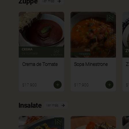
Zuppe
Ver más
Crema de Tomate
Sopa Minestrone
Z
$17.900
$17.900
$
Insalate
Ver más