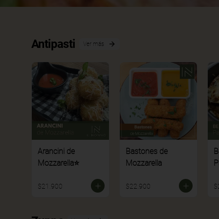
Antipasti
Ver más
Arancini de
Bastones de
B
Mozzarella⭐
Mozzarella
P
$21.900
$22.900
$