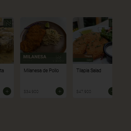
ta
Milanesa de Pollo
Tilapia Salad
P
$34.900
$47.900