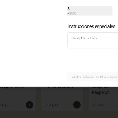
Si
49.900
$32.900
$32.900
+
$600
Instrucciones especiales
Este producto no esta dispon
asagna Mixta
Penne Gratinato
Spaghetti
Pepperoni
41.900
$40.900
$31.900