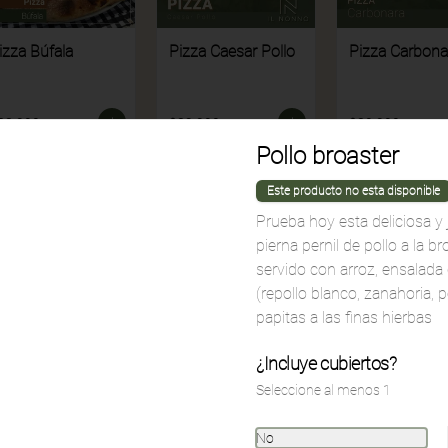
izza Búfala
Pizza Caesar Pollo
Pizza Carbona
33.900
$32.900
$30.900
Pollo broaster
Este producto no esta disponible
Prueba hoy esta deliciosa y
pierna pernil de pollo a la br
servido con arroz, ensalada
(repollo blanco, zanahoria, pe
papitas a las finas hierbas
¿Incluye cubiertos?
Seleccione al menos 1
ettuccine
Fusilli Funghi
Fusilli Quattro
arinera
Quesos
No