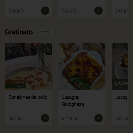
$39.900
$39.900
$49.900
Gratinato
Ver más
Canelones de pollo
Lasagna
Lasagna
Bolognesa
$38.900
$41.900
$41.900