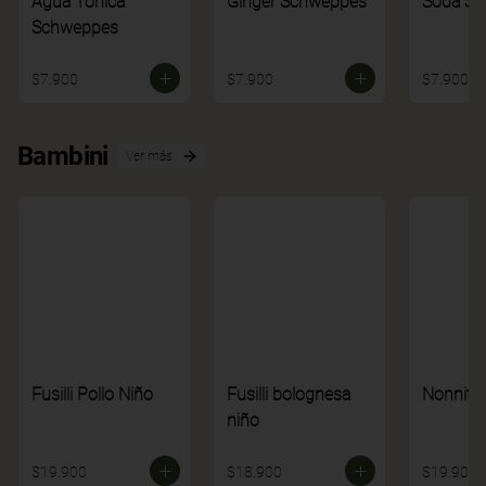
Agua Tónica
Ginger Schweppes
Soda S
Schweppes
$7.900
$7.900
$7.900
Bambini
Ver más
Fusilli Pollo Niño
Fusilli bolognesa
Nonnito
niño
$19.900
$18.900
$19.900