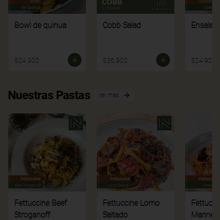
Bowl de quinua
Cobb Salad
Ensalad
$24.900
$36.900
$24.900
Nuestras Pastas
Ver más
Fettuccine Beef
Fettuccine Lomo
Fettucci
Stroganoff
Saltado
Mariner