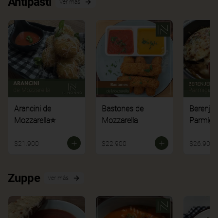
Antipasti
Ver más
Arancini de
Bastones de
Berenje
Mozzarella⭐
Mozzarella
Parmigi
$21.900
$22.900
$26.900
Zuppe
Ver más