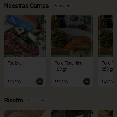
Nuestras Carnes
Ver más
Tagliata
Pollo Fiorentina
Pollo Fi
180 gr
250 gr
$60.900
$33.900
$40.900
Risotto
Ver más