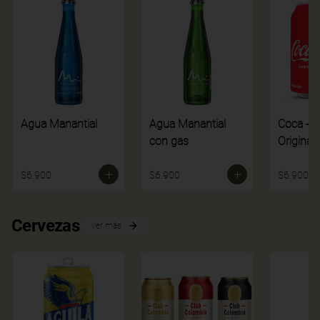
Agua Manantial
Agua Manantial
Coca - C
con gas
Original
$6.900
$6.900
$6.900
Cervezas
Ver más