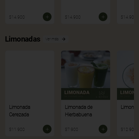
$14.900
$14.900
$14.900
Limonadas
Ver más
Limonada
Limonada de
Limonad
Cerezada
Hierbabuena
$11.900
$7.900
$12.900