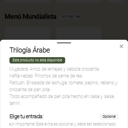
Menú Mundialista
Ver más
Trilogía Árabe
Este producto no esta disponible
Mujadara: Arroz de lentejas y cebolla crocante.
Ver más
Kefta kebab: Pinchos de carne de res.
cocacola lata
Fattush: Ensalada de lechuga, tomate, pepino, rábano y
crocante de pan pita.
Todo acompañado de pan pita hecho en casa y salsa
$4.500
tahini.
Elige tu entrada:
Opcional
👉 Importante: Este extra es opcional y debe ser seleccionado