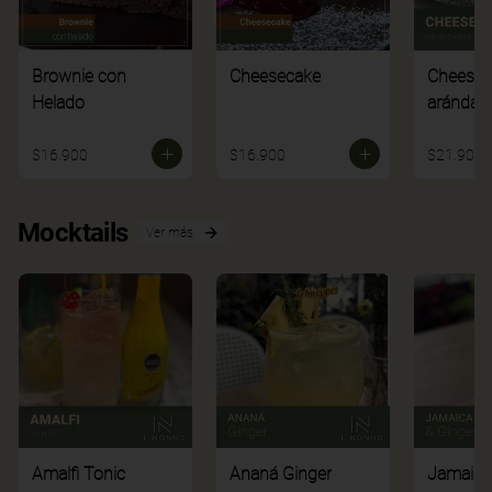
Brownie con
Cheesecake
Cheesec
Helado
arándan
$16.900
$16.900
$21.900
Mocktails
Ver más
Amalfi Tonic
Ananá Ginger
Jamaica