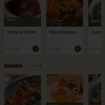
Crema de Tomate
Sopa Minestrone
Zuppa di
$17.900
$17.900
$17.900
Insalate
Ver más