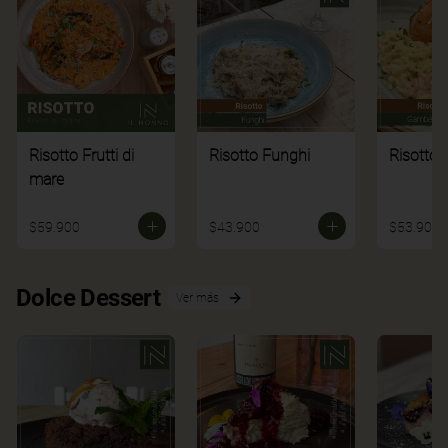
Risotto Frutti di
Risotto Funghi
Risotto 
mare
$59.900
$43.900
$53.900
Dolce Dessert
Ver más