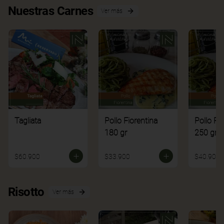
Nuestras Carnes
Ver más
Tagliata
Pollo Fiorentina
Pollo Fi
180 gr
250 gr
$60.900
$33.900
$40.900
Risotto
Ver más