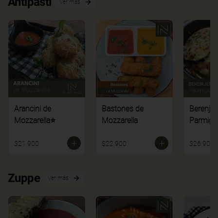
Antipasti
Ver más
Arancini de
Bastones de
Berenje
Mozzarella⭐
Mozzarella
Parmigi
$21.900
$22.900
$26.900
Zuppe
Ver más