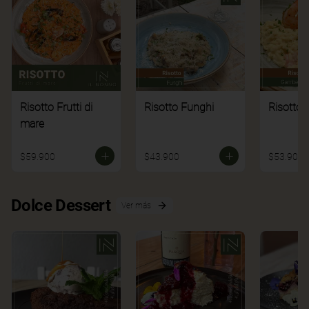
Risotto Frutti di
Risotto Funghi
Risotto 
mare
$59.900
$43.900
$53.900
Dolce Dessert
Ver más