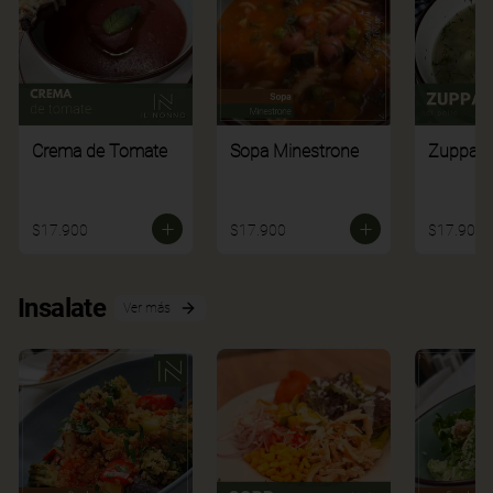
Crema de Tomate
Sopa Minestrone
Zuppa di
$17.900
$17.900
$17.900
Insalate
Ver más