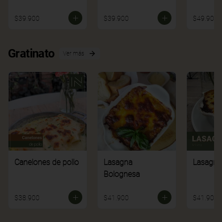
$39.900
$39.900
$49.900
Gratinato
Ver más
Canelones de pollo
Lasagna
Lasagna
Bolognesa
$38.900
$41.900
$41.900