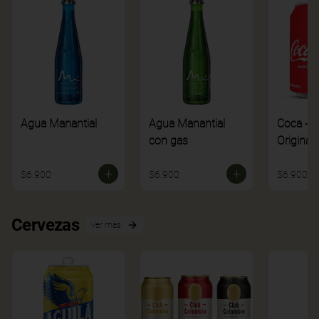
Agua Manantial
Agua Manantial
Coca - C
con gas
Original
$6.900
$6.900
$6.900
Cervezas
Ver más