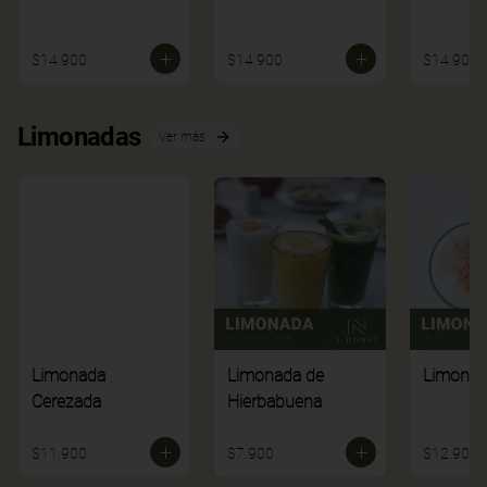
$14.900
$14.900
$14.900
Limonadas
Ver más
Limonada
Limonada de
Limonad
Cerezada
Hierbabuena
$11.900
$7.900
$12.900