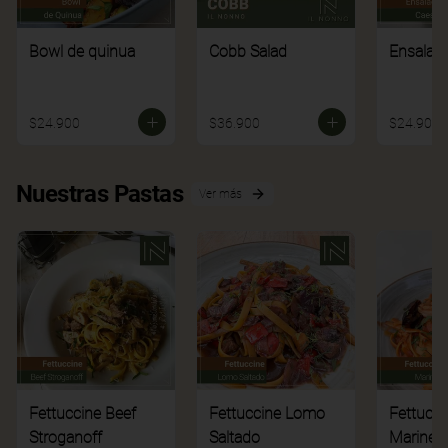
Bowl de quinua
Cobb Salad
Ensalad
$24.900
$36.900
$24.900
Nuestras Pastas
Ver más
Fettuccine Beef
Fettuccine Lomo
Fettucci
Stroganoff
Saltado
Mariner