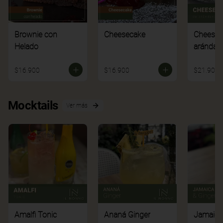
Brownie con
Cheesecake
Cheesec
Helado
arándan
$16.900
$16.900
$21.900
Mocktails
Ver más
Amalfi Tonic
Ananá Ginger
Jamaica