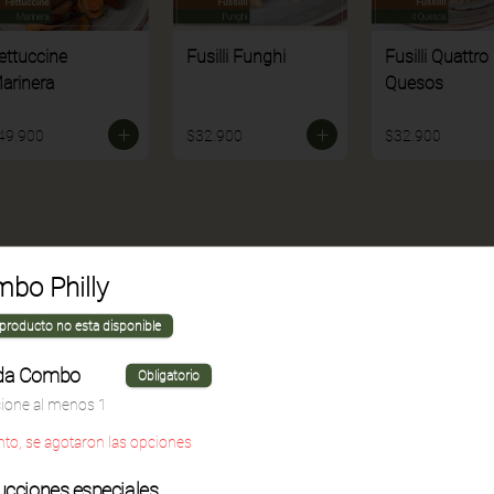
ettuccine
Fusilli Funghi
Fusilli Quattro
arinera
Quesos
49.900
$32.900
$32.900
bo Philly
 producto no esta disponible
da Combo
Obligatorio
cione al menos 1
nto, se agotaron las opciones
asagna Mixta
Penne Gratinato
Spaghetti
Pepperoni
ucciones especiales