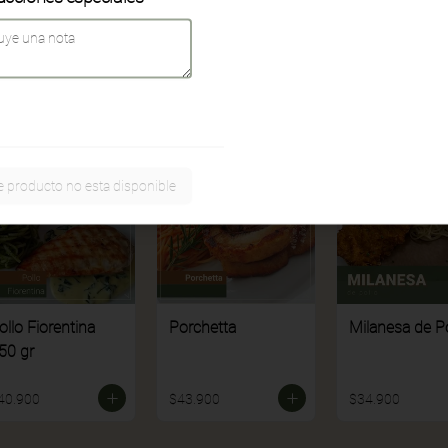
41.900
$40.900
$31.900
e producto no esta disponible
ollo Fiorentina
Porchetta
Milanesa de Po
50 gr
40.900
$43.900
$34.900