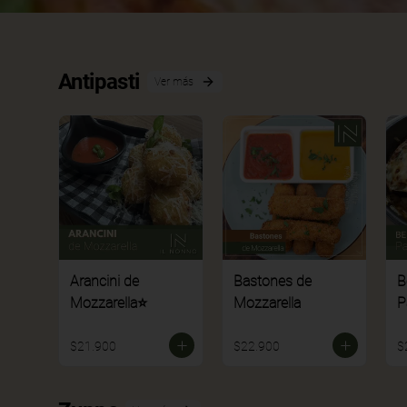
Antipasti
Ver más
Arancini de
Bastones de
B
Mozzarella⭐
Mozzarella
P
$21.900
$22.900
$