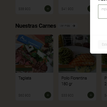
$38.900
$41.900
$
Nuestras Carnes
Ver más
Est
Tagliata
Pollo Fiorentina
P
180 gr
2
$60.900
$33.900
$