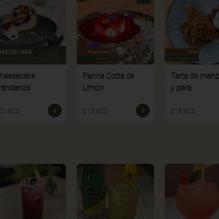
heesecake
Panna Cotta de
Tarta de man
rándanos
Limón
y pera
21.900
$13.900
$16.900