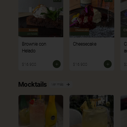
Brownie con
Cheesecake
C
Helado
a
$16.900
$16.900
$
Mocktails
Ver más