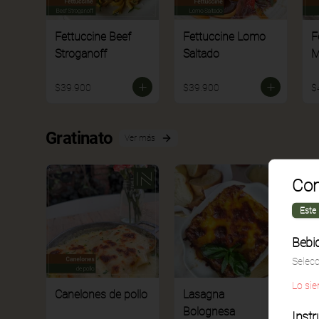
Fettuccine Beef
Fettuccine Lomo
F
Stroganoff
Saltado
M
$39.900
$39.900
$
Gratinato
Ver más
Com
Este
Bebi
Selec
Lo sie
Canelones de pollo
Lasagna
L
Bolognesa
Instr