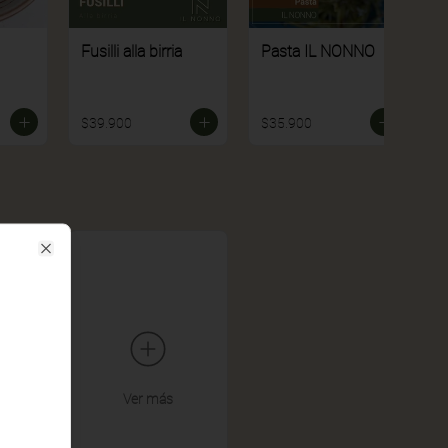
Fusilli alla birria
Pasta IL NONNO
$39.900
$35.900
Close
Ver más