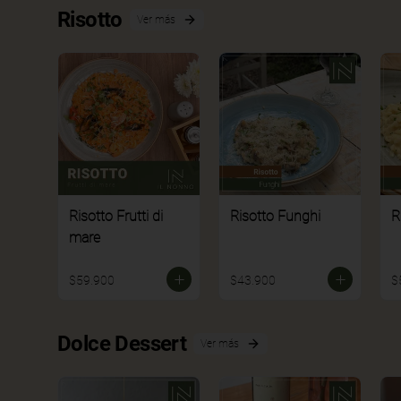
Risotto
Ver más
Risotto Frutti di
Risotto Funghi
R
mare
$59.900
$43.900
$
Dolce Dessert
Ver más