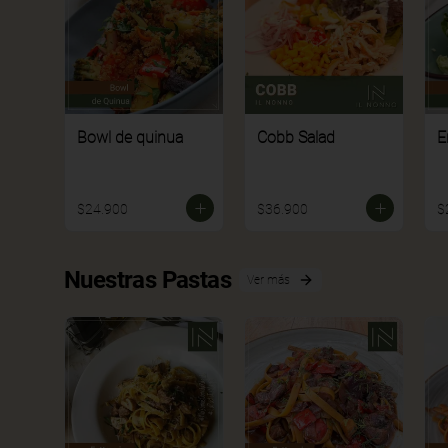
Bowl de quinua
Cobb Salad
E
$24.900
$36.900
$
Nuestras Pastas
Ver más