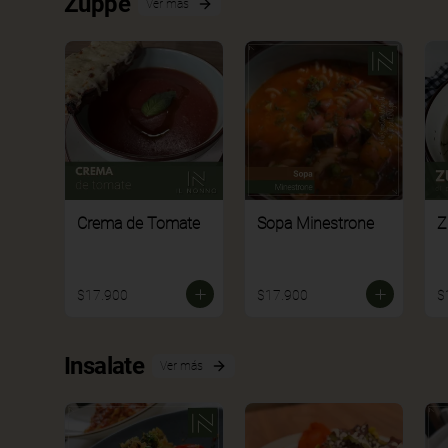
Zuppe
Ver más
Crema de Tomate
Sopa Minestrone
Z
$17.900
$17.900
$
Insalate
Ver más