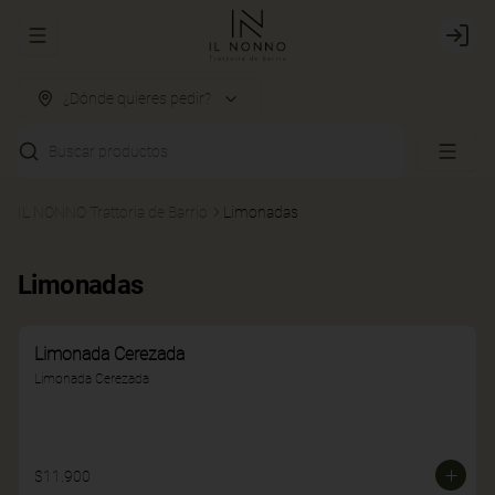
Abrir menu de navegación
Login
¿Dónde quieres pedir?
Buscar productos
IL NONNO Trattoria de Barrio
Limonadas
Limonadas
Limonada Cerezada
Limonada Cerezada
$11.900