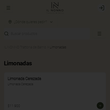
Abrir menu de navegación
Login
¿Dónde quieres pedir?
Buscar productos
IL NONNO Trattoria de Barrio
Limonadas
Limonadas
Limonada Cerezada
Limonada Cerezada
$11.900