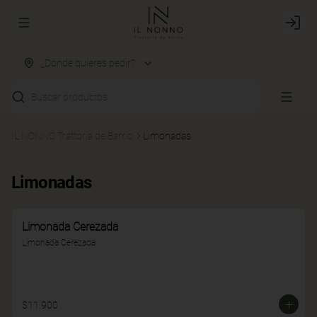
Abrir menu de navegación
Login
¿Dónde quieres pedir?
Buscar productos
IL NONNO Trattoria de Barrio
Limonadas
Limonadas
Limonada Cerezada
Limonada Cerezada
$11.900