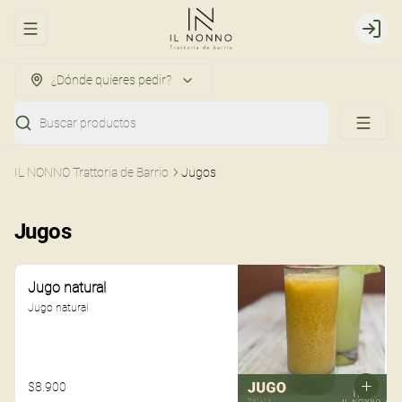
Abrir menu de navegación
Login
¿Dónde quieres pedir?
Buscar productos
IL NONNO Trattoria de Barrio
Jugos
Jugos
Jugo natural
Jugo natural
$8.900