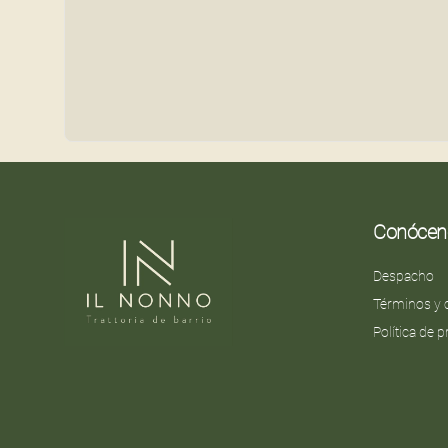
Conócen
Despacho
Términos y 
Política de 