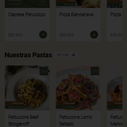
Caprese Panuozzo
Pizza Biancaneve
Pizza Bú
$30.900
$30.900
$33.900
Nuestras Pastas
Ver más
Fettuccine Beef
Fettuccine Lomo
Fettucci
Stroganoff
Saltado
Mariner