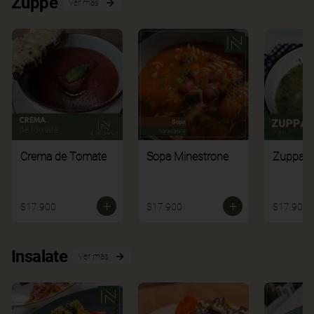
Zuppe
Ver más
Crema de Tomate
Sopa Minestrone
Zuppa di
$17.900
$17.900
$17.900
Insalate
Ver más