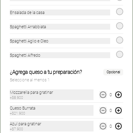
Ensalada de la casa
Bambini
Ver más
Spaghetti Arrabbiata
Spaghetti Aglio e Oleo
Spaghetti Alfredo
¿Agrega queso a tu preparación?
Opcional
Seleccione al menos 1
Fusilli Pollo Niño
Fusilli bolognesa
Nonnito
niño
Mozzarella para gratinar
0
+
$8.900
$19.900
$18.900
$19.900
Queso Burrata
0
+
$21.900
Azul para gratinar
0
+
$7.900