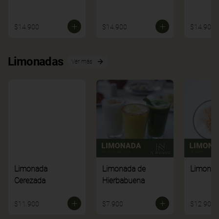
$14.900
$14.900
$14.900
Limonadas
Ver más
Limonada
Limonada de
Limonad
Cerezada
Hierbabuena
$11.900
$7.900
$12.900