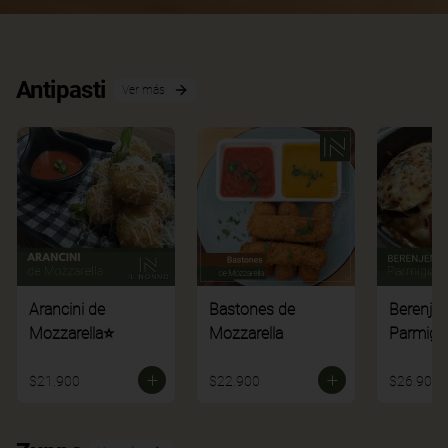
Antipasti
Ver más
Arancini de
Bastones de
Berenje
Mozzarella⭐
Mozzarella
Parmigi
$21.900
$22.900
$26.900