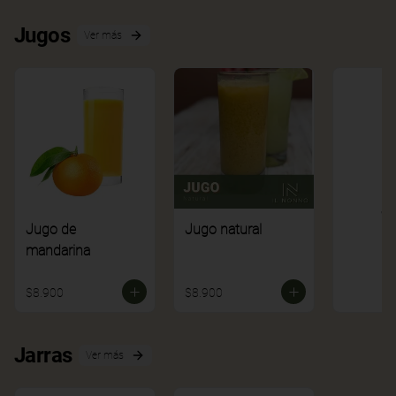
Jugos
Ver más
Ve
Jugo de
Jugo natural
mandarina
$8.900
$8.900
Jarras
Ver más