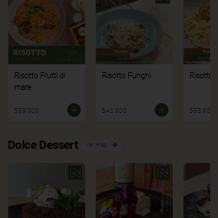
Risotto Frutti di
Risotto Funghi
Risotto 
mare
$59.900
$43.900
$53.900
Dolce Dessert
Ver más