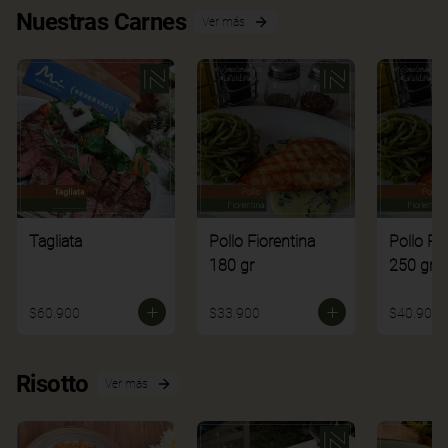
Nuestras Carnes
Ver más
Tagliata
Pollo Fiorentina
Pollo Fi
180 gr
250 gr
$60.900
$33.900
$40.900
Risotto
Ver más