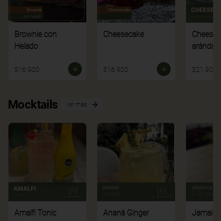
Brownie con
Cheesecake
Cheesec
Helado
arándan
$16.900
$16.900
$21.900
Mocktails
Ver más
Amalfi Tonic
Ananá Ginger
Jamaica