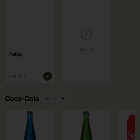
Ver más
Refajo
$23.900
Coca-Cola
Ver más