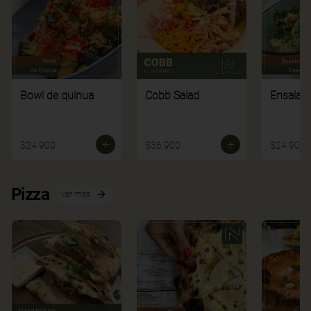
Bowl de quinua
Cobb Salad
Ensalad
$24.900
$36.900
$24.900
Pizza
Ver más