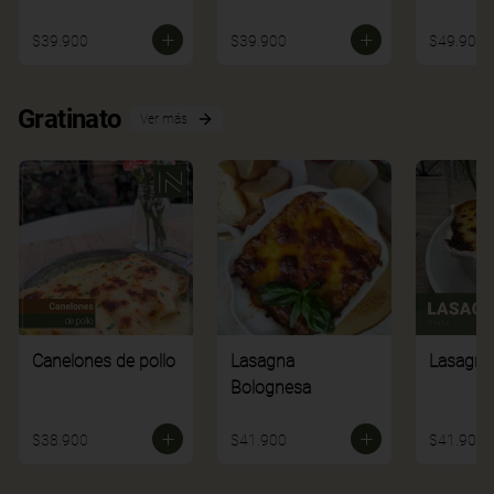
$39.900
$39.900
$49.900
Gratinato
Ver más
Canelones de pollo
Lasagna
Lasagna
Bolognesa
$38.900
$41.900
$41.900