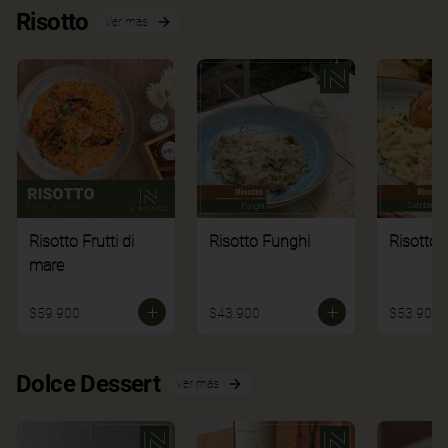
Risotto
Ver más
Risotto Frutti di
Risotto Funghi
Risotto 
mare
$59.900
$43.900
$53.900
Dolce Dessert
Ver más