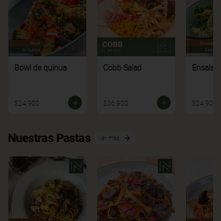
Bowl de quinua
Cobb Salad
Ensalad
$24.900
$36.900
$24.900
Nuestras Pastas
Ver más