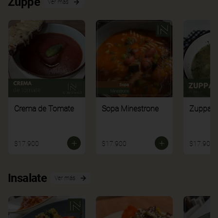
Zuppe
Ver más
Crema de Tomate
Sopa Minestrone
Zuppa di
$17.900
$17.900
$17.900
Insalate
Ver más