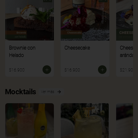
Brownie con
Cheesecake
Cheesec
Helado
arándan
$16.900
$16.900
$21.900
Mocktails
Ver más