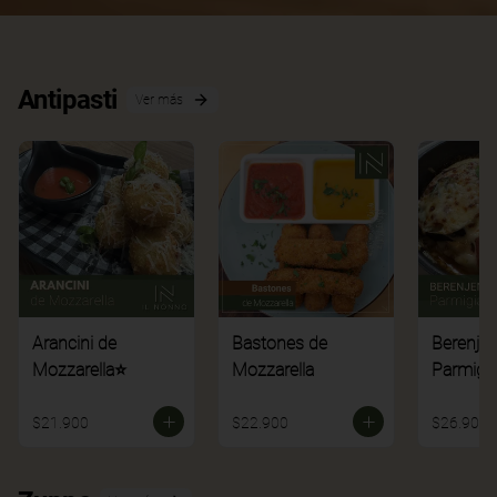
Antipasti
Ver más
Arancini de
Bastones de
Berenje
Mozzarella⭐
Mozzarella
Parmigi
$21.900
$22.900
$26.900