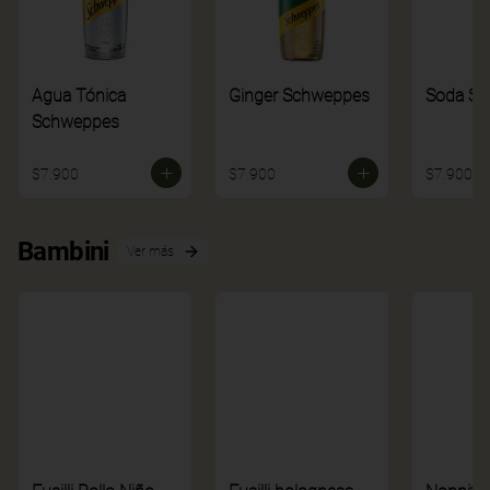
Agua Tónica
Ginger Schweppes
Soda S
Schweppes
$7.900
$7.900
$7.900
Bambini
Ver más