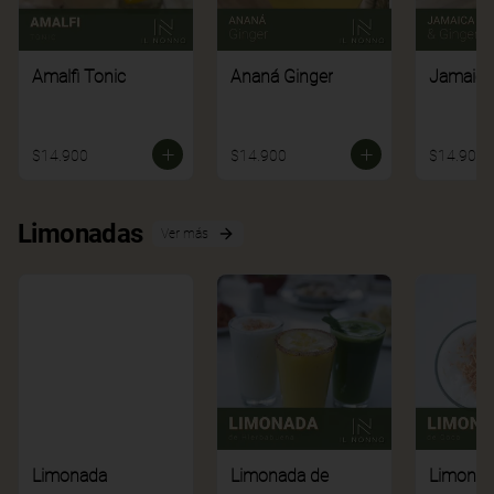
Amalfi Tonic
Ananá Ginger
Jamaica
$14.900
$14.900
$14.900
Limonadas
Ver más
Limonada
Limonada de
Limonad