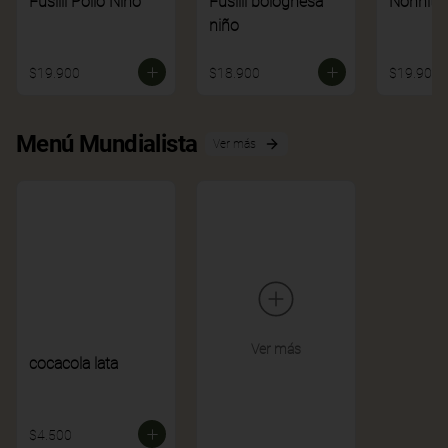
Fusilli Pollo Niño
Fusilli bolognesa
Nonnito
niño
$19.900
$18.900
$19.900
Menú Mundialista
Ver más
Ver más
cocacola lata
$4.500