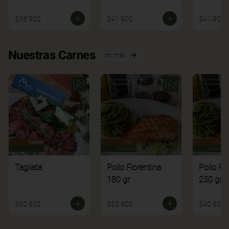
$38.900
$41.900
$41.900
Nuestras Carnes
Ver más
Tagliata
Pollo Fiorentina
Pollo Fi
180 gr
250 gr
$60.900
$33.900
$40.900