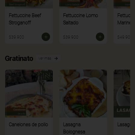
Fettuccine Beef
Fettuccine Lomo
Fettucci
Stroganoff
Saltado
Mariner
$39.900
$39.900
$49.900
Gratinato
Ver más
Canelones de pollo
Lasagna
Lasagna
Bolognesa