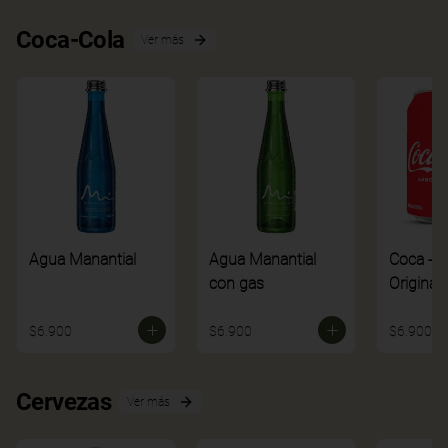
Coca-Cola
Ver más
Agua Manantial
Agua Manantial
Coca - C
con gas
Original
$6.900
$6.900
$6.900
Cervezas
Ver más