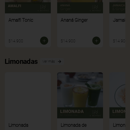
Amalfi Tonic
Ananá Ginger
Jamaica
$14.900
$14.900
$14.900
Limonadas
Ver más
Limonada
Limonada de
Limonad