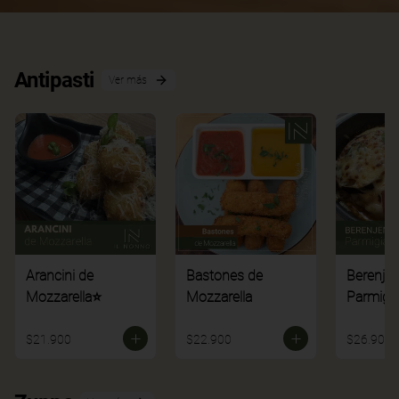
Antipasti
Ver más
Arancini de
Bastones de
Berenje
Mozzarella⭐
Mozzarella
Parmigi
$21.900
$22.900
$26.900