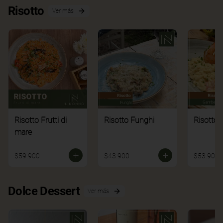
Risotto
Ver más
Risotto Frutti di
Risotto Funghi
Risotto 
mare
$59.900
$43.900
$53.900
Dolce Dessert
Ver más