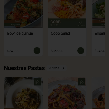
Bowl de quinua
Cobb Salad
Ensalad
$24.900
$36.900
$24.900
Nuestras Pastas
Ver más