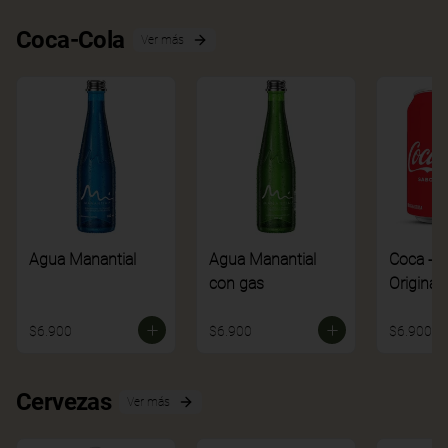
Coca-Cola
Ver más
Agua Manantial
Agua Manantial
Coca - C
con gas
Original
$6.900
$6.900
$6.900
Cervezas
Ver más