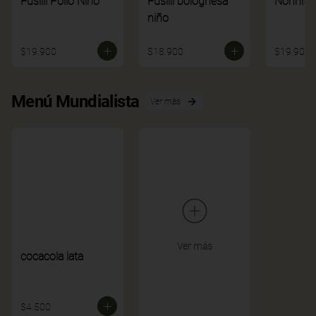
Fusilli Pollo Niño
Fusilli bolognesa
Nonnito
niño
$19.900
$18.900
$19.900
Menú Mundialista
Ver más
Ver más
cocacola lata
$4.500