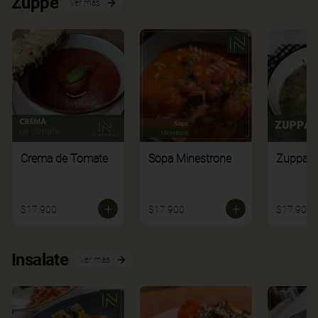
Zuppe
Ver más
Crema de Tomate
Sopa Minestrone
Zuppa di
$17.900
$17.900
$17.900
Insalate
Ver más