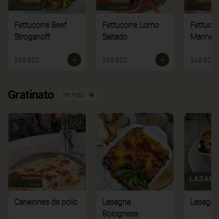
Fettuccine Beef
Fettuccine Lomo
Fettucci
Stroganoff
Saltado
Mariner
$39.900
$39.900
$49.900
Gratinato
Ver más
Canelones de pollo
Lasagna
Lasagna
Bolognesa