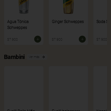
Agua Tónica
Ginger Schweppes
Soda S
Schweppes
$7.900
$7.900
$7.900
Bambini
Ver más