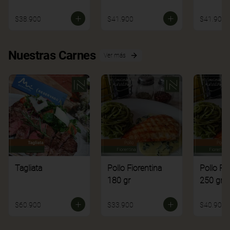
$38.900
$41.900
$41.900
Nuestras Carnes
Ver más
Tagliata
Pollo Fiorentina
Pollo Fi
180 gr
250 gr
$60.900
$33.900
$40.900