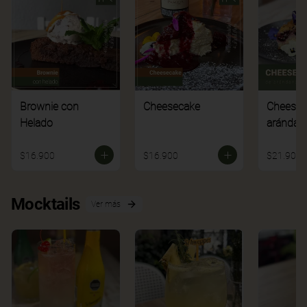
Brownie con
Cheesecake
Cheesec
Helado
arándan
$16.900
$16.900
$21.900
Mocktails
Ver más