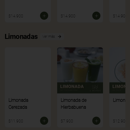
$14.900
$14.900
$14.900
Limonadas
Ver más
Limonada
Limonada de
Limonad
Cerezada
Hierbabuena
$11.900
$7.900
$12.900