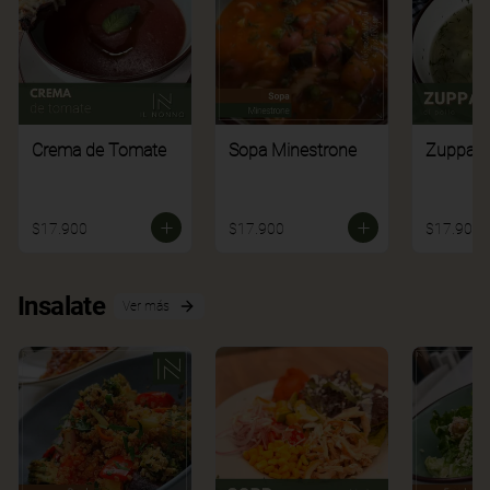
Crema de Tomate
Sopa Minestrone
Zuppa di
$17.900
$17.900
$17.900
Insalate
Ver más