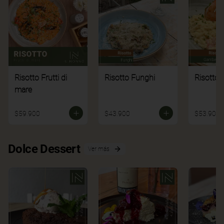
Risotto Frutti di
Risotto Funghi
Risotto 
mare
$59.900
$43.900
$53.900
Dolce Dessert
Ver más