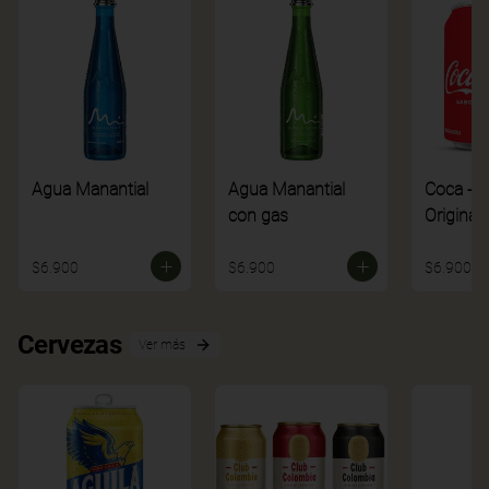
Agua Manantial
Agua Manantial
Coca - C
con gas
Original
$6.900
$6.900
$6.900
Cervezas
Ver más