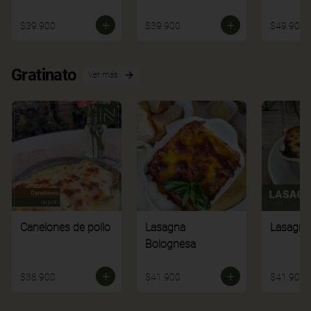
$39.900
$39.900
$49.900
Gratinato
Ver más
Canelones de pollo
Lasagna
Lasagna
Bolognesa
$38.900
$41.900
$41.900