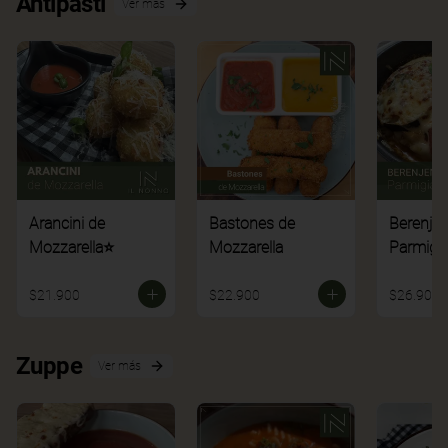
Antipasti
Ver más
Arancini de
Bastones de
Berenje
Mozzarella⭐
Mozzarella
Parmigi
$21.900
$22.900
$26.900
Zuppe
Ver más