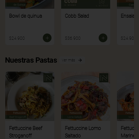
Bowl de quinua
Cobb Salad
Ensalad
$24.900
$36.900
$24.900
Nuestras Pastas
Ver más
Fettuccine Beef
Fettuccine Lomo
Fettucci
Stroganoff
Saltado
Mariner