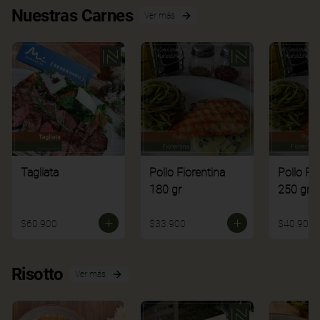
Nuestras Carnes
Ver más
Tagliata
Pollo Fiorentina
Pollo Fi
180 gr
250 gr
$60.900
$33.900
$40.900
Risotto
Ver más