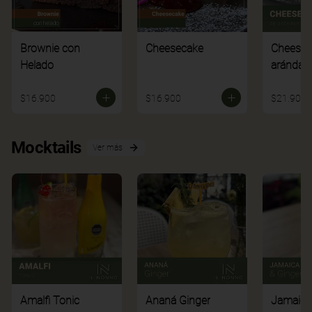
Brownie con
Cheesecake
Cheesec
Helado
arándan
$16.900
$16.900
$21.900
Mocktails
Ver más
Amalfi Tonic
Ananá Ginger
Jamaica