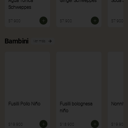
Agua Tónica
Ginger Schweppes
Soda S
Schweppes
$7.900
$7.900
$7.900
Bambini
Ver más
Fusilli Pollo Niño
Fusilli bolognesa
Nonnito
niño
$19.900
$18.900
$19.900