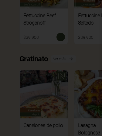
Fettuccine Beef
Fettuccine Lomo
F
Stroganoff
Saltado
M
$39.900
$39.900
$
Gratinato
Ver más
Canelones de pollo
Lasagna
L
Bolognesa