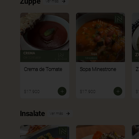
Zuppe
Ver más
Crema de Tomate
Sopa Minestrone
Z
$17.900
$17.900
$
Insalate
Ver más