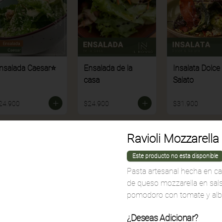
nsalada Caesar⭐
Ensalada de la
Insalata Dolce
casa
Salato
24.900
$24.900
$31.900
Ravioli Mozzarella
Este producto no esta disponible
Pasta artesanal hecha en ca
de queso mozzarella en sal
pomodoro con tomate y alb
¿Deseas Adicionar?