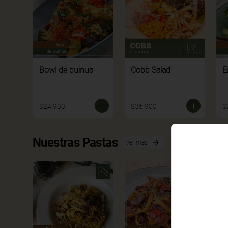
Bowl de quinua
Cobb Salad
E
$24.900
$36.900
$
Nuestras Pastas
Ver más