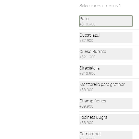
Seleccione al menos 1
ettuccine
Fusilli Funghi
Fusilli Quattro
Pollo
arinera
Quesos
+
$10.900
Queso azul
49.900
$32.900
$32.900
+
$7.900
Queso Burrata
+
$21.900
Straciatella
+
$13.900
Mozzarella para gratinar
+
$8.900
Champiñones
+
$9.900
Tocineta 80grs
+
$8.900
asagna Mixta
Penne Gratinato
Spaghetti
Camarones
Pepperoni