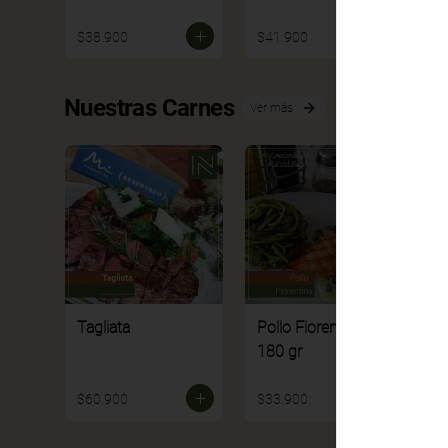
$38.900
$41.900
$
Nuestras Carnes
Ver más
Tagliata
Pollo Fiorentina
P
180 gr
2
$60.900
$33.900
$