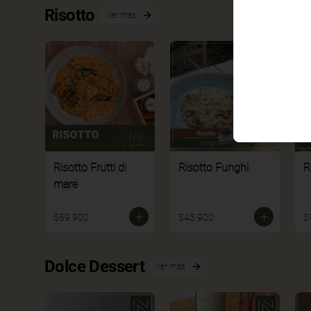
Risotto
Ver más
Risotto Frutti di
Risotto Funghi
R
mare
$59.900
$43.900
$
Dolce Dessert
Ver más