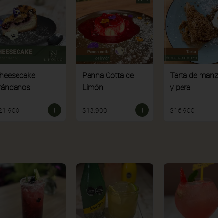
heesecake
Panna Cotta de
Tarta de man
rándanos
Limón
y pera
21.900
$13.900
$16.900