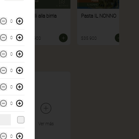
Fusilli alla birria
Pasta IL NONNO
0
0
$39.900
$35.900
0
0
0
0
Ver más
0