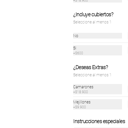
+
$18.900
41.900
$40.900
$31.900
¿Incluye cubiertos?
Seleccione al menos 1
No
Si
+
$600
¿Deseas Extras?
Seleccione al menos 1
Camarones
+
$18.900
ollo Fiorentina
Porchetta
Milanesa de Po
50 gr
Mejillones
+
$9.900
40.900
$43.900
$34.900
Instrucciones especiales