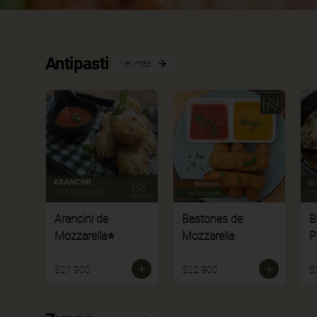
Antipasti
Ver más
Arancini de
Bastones de
B
Mozzarella⭐
Mozzarella
P
$21.900
$22.900
$