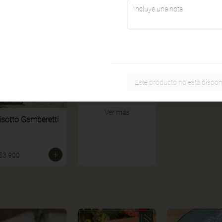
Este producto no esta dispon
Ver más
isotto Gamberetti
53.900