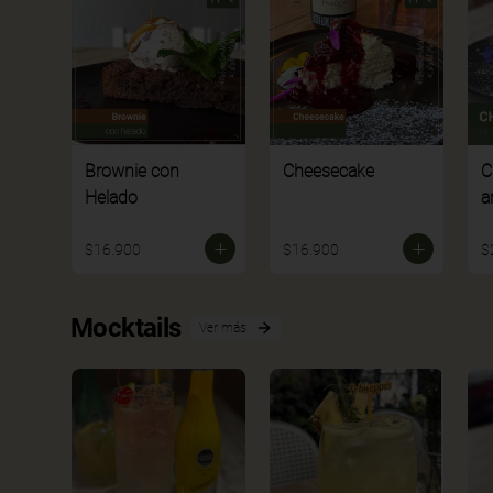
Brownie con
Cheesecake
C
Helado
a
$16.900
$16.900
$
Mocktails
Ver más