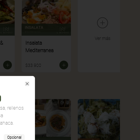
Ver más
 &
Insalata
Mediterranea
$33.900
Close
sa, rellenos
sa
ahaca.
Opcional