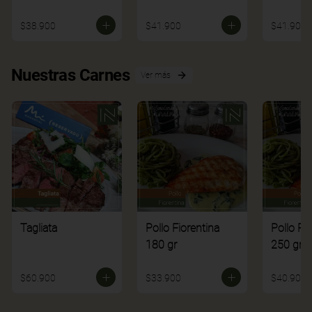
$38.900
$41.900
$41.900
Nuestras Carnes
Ver más
Tagliata
Pollo Fiorentina
Pollo Fi
180 gr
250 gr
$60.900
$33.900
$40.900