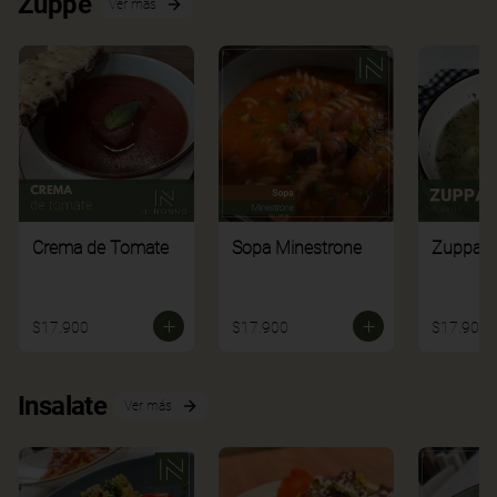
Zuppe
Ver más
Crema de Tomate
Sopa Minestrone
Zuppa di
$17.900
$17.900
$17.900
Insalate
Ver más