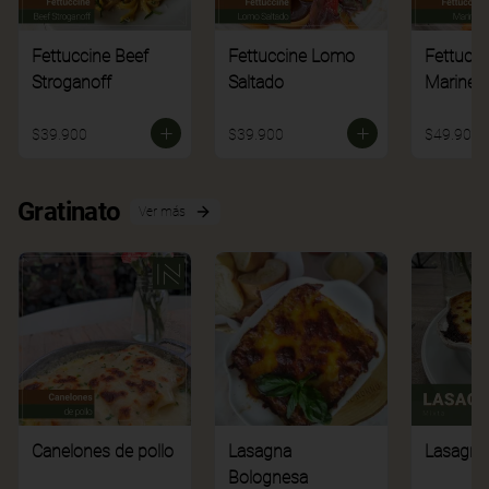
Fettuccine Beef
Fettuccine Lomo
Fettucci
Stroganoff
Saltado
Mariner
$39.900
$39.900
$49.900
Gratinato
Ver más
Canelones de pollo
Lasagna
Lasagna
Bolognesa