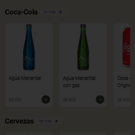
Coca-Cola
Ver más
Agua Manantial
Agua Manantial
Coca - C
con gas
Original
$6.900
$6.900
$6.900
Cervezas
Ver más