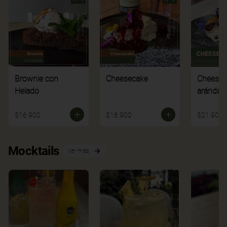
Brownie con
Cheesecake
Cheesec
Helado
arándan
$16.900
$16.900
$21.900
Mocktails
Ver más