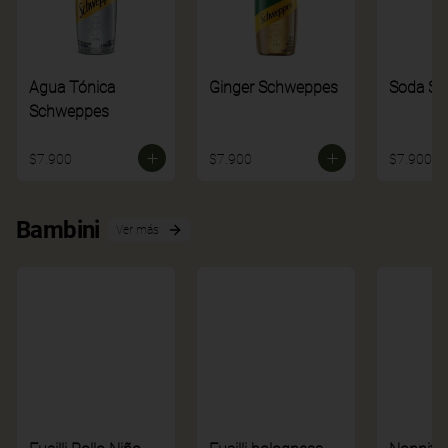
Agua Tónica
Ginger Schweppes
Soda S
Schweppes
$7.900
$7.900
$7.900
Bambini
Ver más