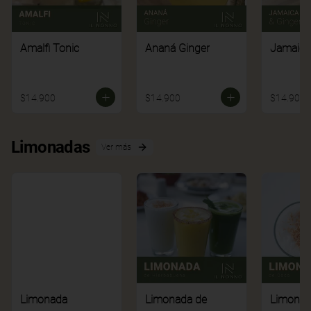
Amalfi Tonic
Ananá Ginger
Jamaica
$14.900
$14.900
$14.900
Limonadas
Ver más
Limonada
Limonada de
Limonad