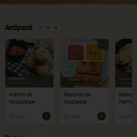
Antipasti
Ver más
Arancini de
Bastones de
Berenje
Mozzarella⭐
Mozzarella
Parmigi
$21.900
$22.900
$26.900