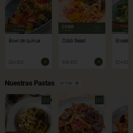
Bowl de quinua
Cobb Salad
Ensalad
$24.900
$36.900
$24.900
Nuestras Pastas
Ver más