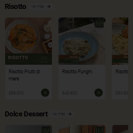
Risotto
Ver más
Risotto Frutti di
Risotto Funghi
Risotto 
mare
$59.900
$43.900
$53.900
Dolce Dessert
Ver más