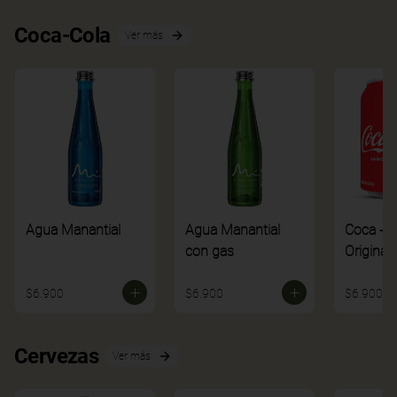
Coca-Cola
Ver más
Agua Manantial
Agua Manantial
Coca - C
con gas
Original
$6.900
$6.900
$6.900
Cervezas
Ver más