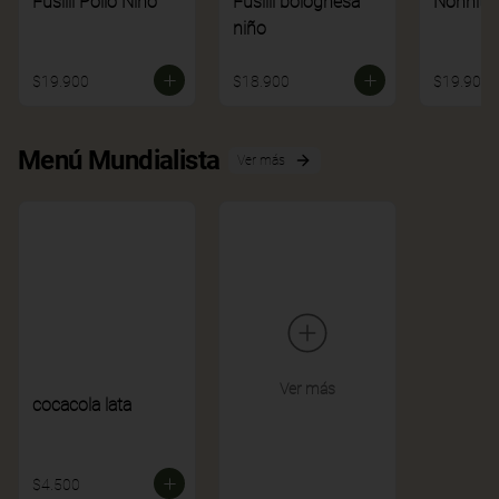
Fusilli Pollo Niño
Fusilli bolognesa
Nonnito
niño
$19.900
$18.900
$19.900
Menú Mundialista
Ver más
Ver más
cocacola lata
$4.500