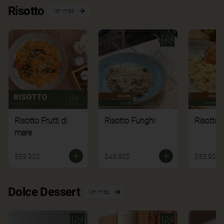
Risotto
Ver más
Risotto Frutti di
Risotto Funghi
Risotto 
mare
$59.900
$43.900
$53.900
Dolce Dessert
Ver más