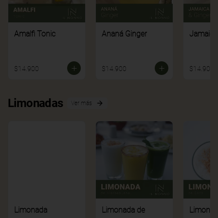
Amalfi Tonic
Ananá Ginger
Jamaica
$14.900
$14.900
$14.900
Limonadas
Ver más
Limonada
Limonada de
Limonad