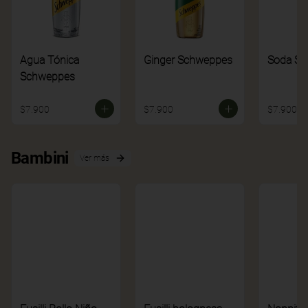
Agua Tónica
Ginger Schweppes
Soda S
Schweppes
$7.900
$7.900
$7.900
Bambini
Ver más