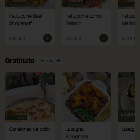
Fettuccine Beef
Fettuccine Lomo
Fettucci
Stroganoff
Saltado
Mariner
$39.900
$39.900
$49.900
Gratinato
Ver más
Canelones de pollo
Lasagna
Lasagna
Bolognesa