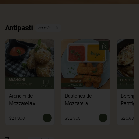
Antipasti
Ver más
Arancini de
Bastones de
Berenje
Mozzarella⭐
Mozzarella
Parmigi
$21.900
$22.900
$26.900