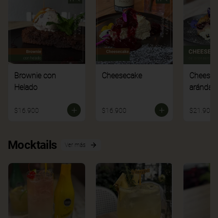
Brownie con
Cheesecake
Cheesec
Helado
arándan
$16.900
$16.900
$21.900
Mocktails
Ver más