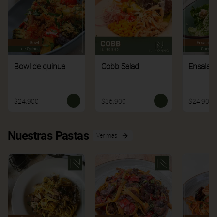
Bowl de quinua
Cobb Salad
Ensalad
$24.900
$36.900
$24.900
Nuestras Pastas
Ver más