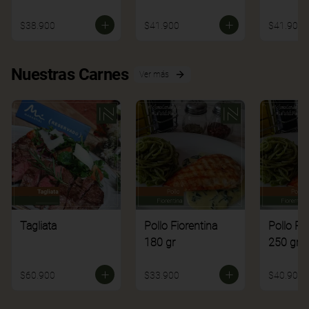
$38.900
$41.900
$41.900
Nuestras Carnes
Ver más
Tagliata
Pollo Fiorentina
Pollo Fi
180 gr
250 gr
$60.900
$33.900
$40.900