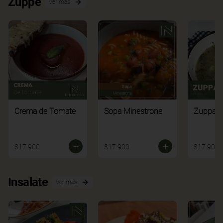
Zuppe
Ver más
Crema de Tomate
Sopa Minestrone
Zuppa di
$17.900
$17.900
$17.900
Insalate
Ver más