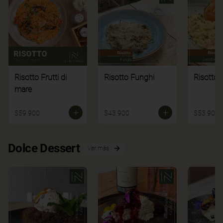
Risotto Frutti di
Risotto Funghi
Risotto 
mare
$59.900
$43.900
$53.900
Dolce Dessert
Ver más