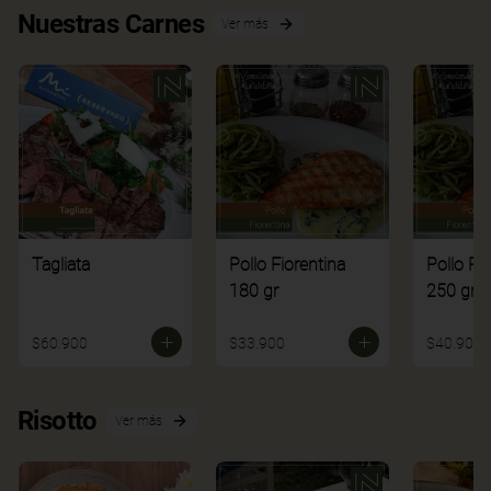
Nuestras Carnes
Ver más
Tagliata
Pollo Fiorentina
Pollo Fi
180 gr
250 gr
$60.900
$33.900
$40.900
Risotto
Ver más