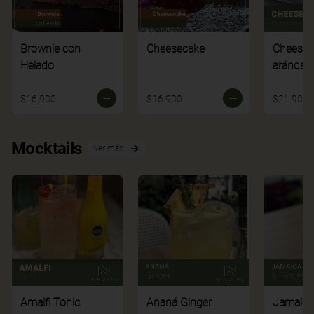
Brownie con
Cheesecake
Cheesec
Helado
arándan
$16.900
$16.900
$21.900
Mocktails
Ver más
Amalfi Tonic
Ananá Ginger
Jamaica