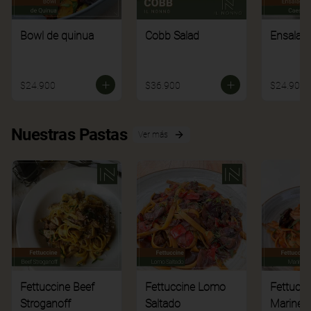
Bowl de quinua
Cobb Salad
Ensalad
$24.900
$36.900
$24.900
Nuestras Pastas
Ver más
Fettuccine Beef
Fettuccine Lomo
Fettucci
Stroganoff
Saltado
Mariner