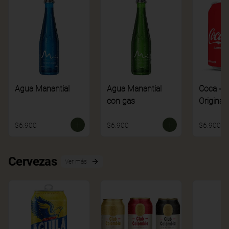
Agua Manantial
Agua Manantial
Coca - C
con gas
Original
$6.900
$6.900
$6.900
Cervezas
Ver más