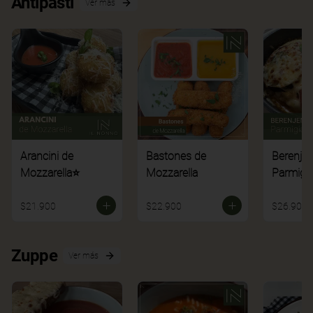
Antipasti
Ver más
Arancini de
Bastones de
Berenje
Mozzarella⭐
Mozzarella
Parmigi
$21.900
$22.900
$26.900
Zuppe
Ver más