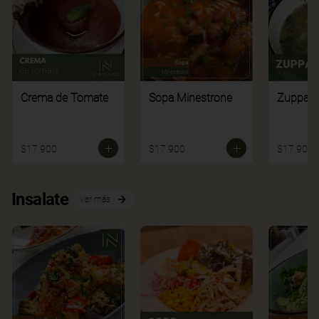
Crema de Tomate
Sopa Minestrone
Zuppa di
$17.900
$17.900
$17.900
Insalate
Ver más