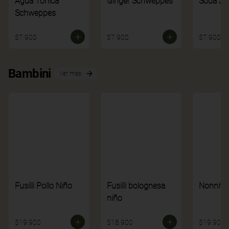
Agua Tónica
Ginger Schweppes
Soda S
Schweppes
$7.900
$7.900
$7.900
Bambini
Ver más
Fusilli Pollo Niño
Fusilli bolognesa
Nonnito
niño
$19.900
$18.900
$19.900