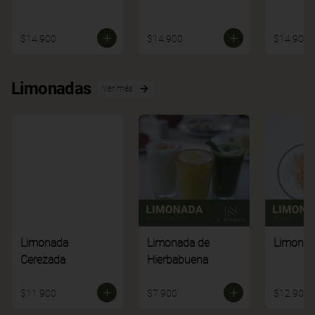
$14.900
$14.900
$14.900
Limonadas
Ver más
Limonada
Limonada de
Limonad
Cerezada
Hierbabuena
$11.900
$7.900
$12.900