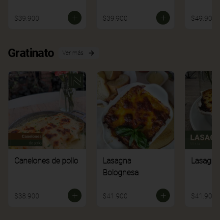
$39.900
$39.900
$49.900
Gratinato
Ver más
Canelones de pollo
Lasagna
Lasagna
Bolognesa
$38.900
$41.900
$41.900