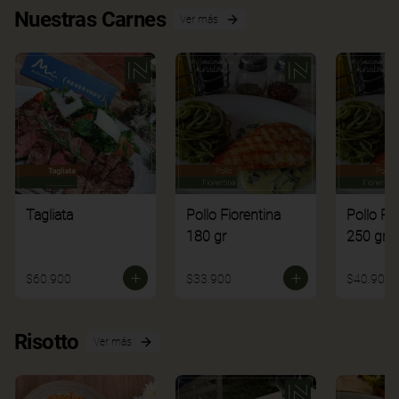
Nuestras Carnes
Ver más
Tagliata
Pollo Fiorentina
Pollo Fi
180 gr
250 gr
$60.900
$33.900
$40.900
Risotto
Ver más