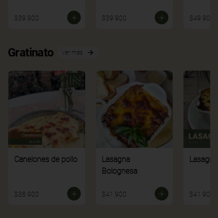
$39.900
$39.900
$49.900
Gratinato
Ver más
Canelones de pollo
Lasagna
Lasagna
Bolognesa
$38.900
$41.900
$41.900