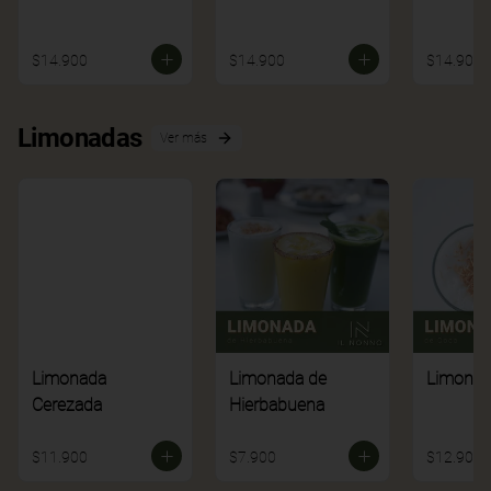
$14.900
$14.900
$14.900
Limonadas
Ver más
Limonada
Limonada de
Limonad
Cerezada
Hierbabuena
$11.900
$7.900
$12.900