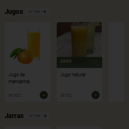
Jugos
Ver más
Ve
Jugo de
Jugo natural
mandarina
$8.900
$8.900
Jarras
Ver más