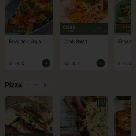
Bowl de quinua
Cobb Salad
Ensalad
$24.900
$36.900
$24.900
Pizza
Ver más