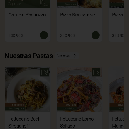
Caprese Panuozzo
Pizza Biancaneve
Pizza Bú
$30.900
$30.900
$33.900
Nuestras Pastas
Ver más
Fettuccine Beef
Fettuccine Lomo
Fettucci
Stroganoff
Saltado
Mariner