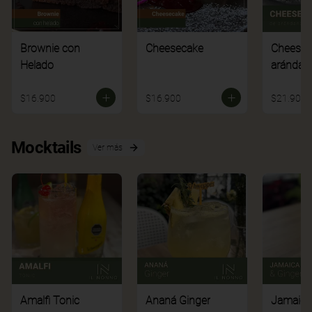
Brownie con
Cheesecake
Cheesec
Helado
arándan
$16.900
$16.900
$21.900
Mocktails
Ver más
Amalfi Tonic
Ananá Ginger
Jamaica