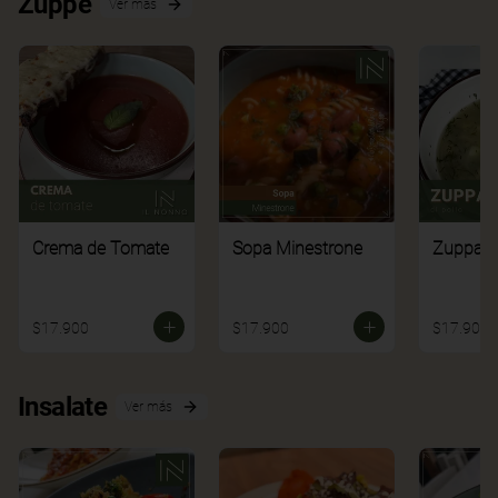
Zuppe
Ver más
Crema de Tomate
Sopa Minestrone
Zuppa di
$17.900
$17.900
$17.900
Insalate
Ver más