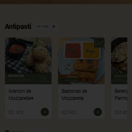
Antipasti
Ver más
Arancini de
Bastones de
Berenje
Mozzarella⭐
Mozzarella
Parmigi
$21.900
$22.900
$26.900