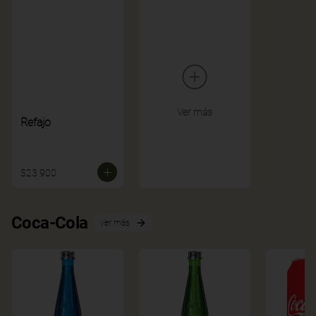
Ver más
Refajo
$23.900
Coca-Cola
Ver más