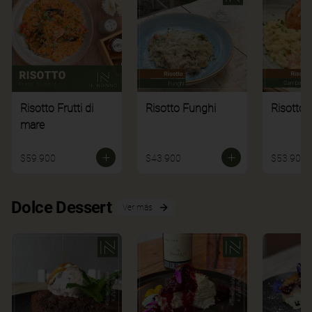
Risotto Frutti di
Risotto Funghi
Risotto 
mare
$59.900
$43.900
$53.900
Dolce Dessert
Ver más