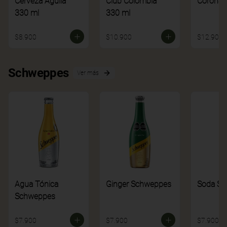
Cerveza Aguila
Club Colombia
Corona
330 ml
330 ml
$8.900
$10.900
$12.900
Schweppes
Ver más
Agua Tónica
Ginger Schweppes
Soda S
Schweppes
$7.900
$7.900
$7.900