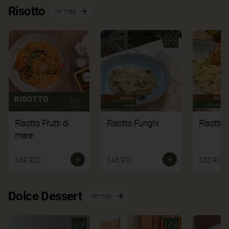
Risotto
Ver más
Risotto Frutti di
Risotto Funghi
Risotto 
mare
$59.900
$43.900
$53.900
Dolce Dessert
Ver más