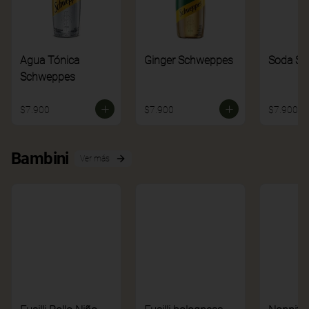
Agua Tónica
Ginger Schweppes
Soda S
Schweppes
$7.900
$7.900
$7.900
Bambini
Ver más