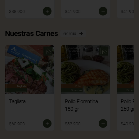
$38.900
$41.900
$41.900
Nuestras Carnes
Ver más
Tagliata
Pollo Fiorentina
Pollo Fi
180 gr
250 gr
$60.900
$33.900
$40.900