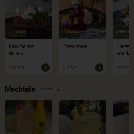
Brownie con
Cheesecake
Cheesec
Helado
arándan
$16.900
$16.900
$21.900
Mocktails
Ver más