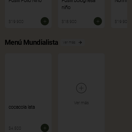
Fusilli Pollo Niño
Fusilli bolognesa
Nonnito
niño
$19.900
$18.900
$19.900
Menú Mundialista
Ver más
Ver más
cocacola lata
$4.500