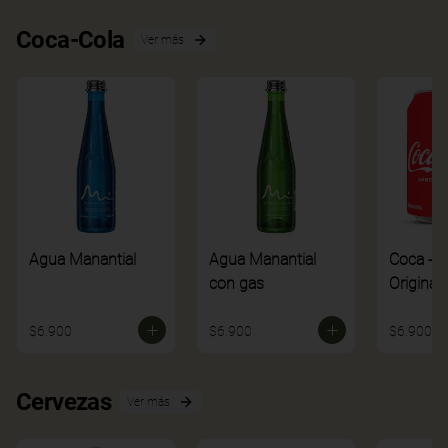
Coca-Cola
Ver más
Agua Manantial
Agua Manantial
Coca - C
con gas
Original
$6.900
$6.900
$6.900
Cervezas
Ver más