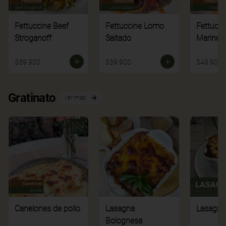
Fettuccine Beef
Fettuccine Lomo
Fettucci
Stroganoff
Saltado
Mariner
$39.900
$39.900
$49.900
Gratinato
Ver más
Canelones de pollo
Lasagna
Lasagna
Bolognesa