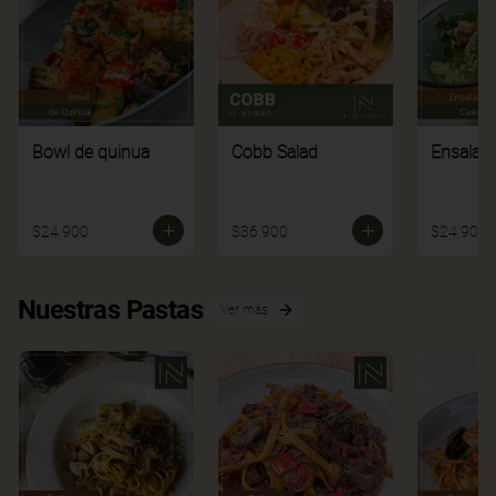
Bowl de quinua
Cobb Salad
Ensalad
$24.900
$36.900
$24.900
Nuestras Pastas
Ver más