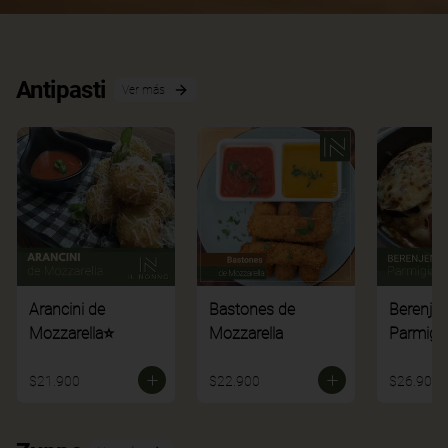
Antipasti
Ver más
Arancini de
Bastones de
Berenje
Mozzarella⭐
Mozzarella
Parmigi
$21.900
$22.900
$26.900