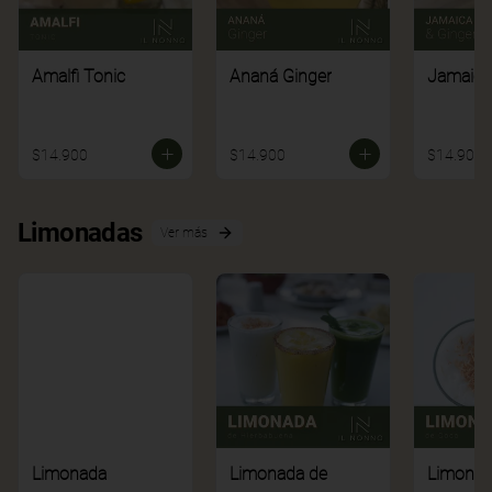
Amalfi Tonic
Ananá Ginger
Jamaica
$14.900
$14.900
$14.900
Limonadas
Ver más
Limonada
Limonada de
Limonad