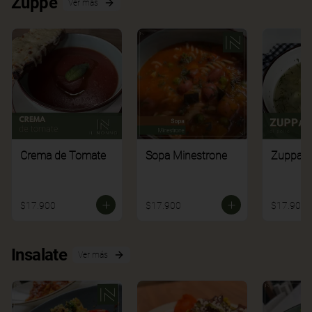
Zuppe
Ver más
Crema de Tomate
Sopa Minestrone
Zuppa di
$17.900
$17.900
$17.900
Insalate
Ver más