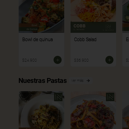
Bowl de quinua
Cobb Salad
E
$24.900
$36.900
$
Nuestras Pastas
Ver más