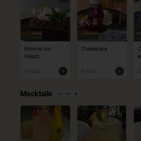
Brownie con
Cheesecake
C
Helado
a
$16.900
$16.900
$
Mocktails
Ver más