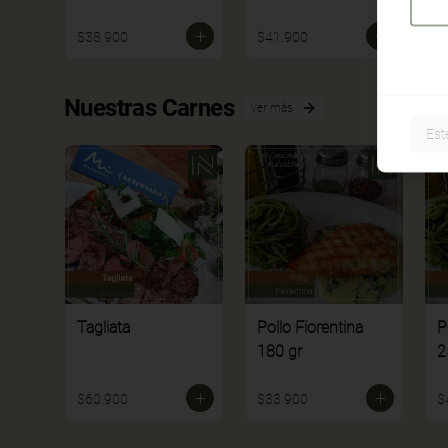
$38.900
$41.900
$
Nuestras Carnes
Ver más
Est
Tagliata
Pollo Fiorentina
P
180 gr
2
$60.900
$33.900
$