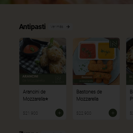
Antipasti
Ver más
Arancini de
Bastones de
B
Mozzarella⭐
Mozzarella
P
$21.900
$22.900
$