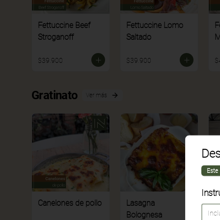
Fettuccine Beef
Fettuccine Lomo
F
Stroganoff
Saltado
M
$39.900
$39.900
$
Gratinato
Ver más
Des
Este
Instr
Canelones de pollo
Lasagna
L
Bolognesa