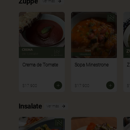
Zuppe
Ver más
Crema de Tomate
Sopa Minestrone
Z
$17.900
$17.900
$
Insalate
Ver más