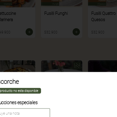
ettuccine
Fusilli Funghi
Fusilli Quattro
arinera
Quesos
49.900
$32.900
$32.900
corche
 producto no esta disponible
ucciones especiales
asagna Mixta
Penne Gratinato
Spaghetti
Pepperoni