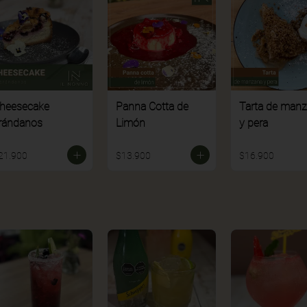
heesecake
Panna Cotta de
Tarta de man
rándanos
Limón
y pera
21.900
$13.900
$16.900