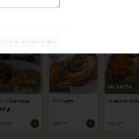
41.900
$40.900
$31.900
e producto no esta disponible
ollo Fiorentina
Porchetta
Milanesa de Po
50 gr
40.900
$43.900
$34.900