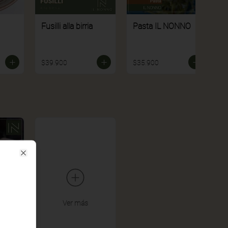
Fusilli alla birria
Pasta IL NONNO
$39.900
$35.900
Close
Ver más