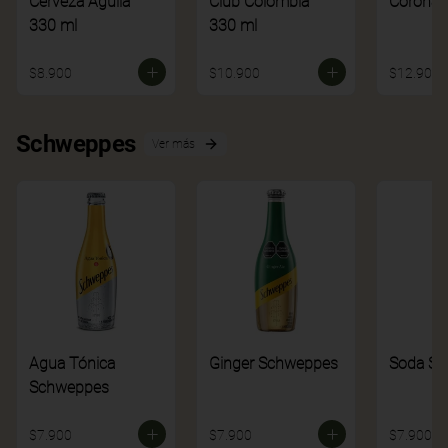
Cerveza Aguila
Club Colombia
Corona
330 ml
330 ml
$8.900
$10.900
$12.900
Schweppes
Ver más
Agua Tónica
Ginger Schweppes
Soda S
Schweppes
$7.900
$7.900
$7.900