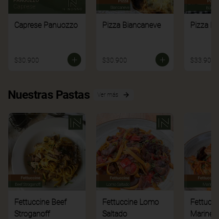
Caprese Panuozzo
Pizza Biancaneve
Pizza Bú
$30.900
$30.900
$33.900
Nuestras Pastas
Ver más
Fettuccine Beef
Fettuccine Lomo
Fettucci
Stroganoff
Saltado
Mariner