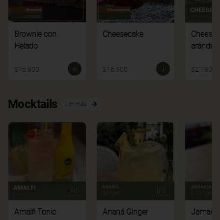
Brownie con
Cheesecake
Cheesec
Helado
arándan
$16.900
$16.900
$21.900
Mocktails
Ver más
Amalfi Tonic
Ananá Ginger
Jamaica