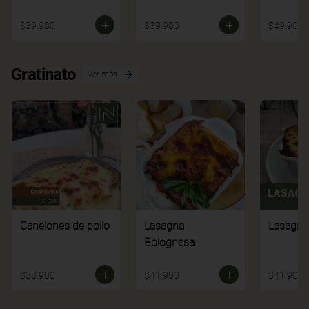
$39.900
$39.900
$49.900
Gratinato
Ver más
Canelones de pollo
Lasagna
Lasagna
Bolognesa
$38.900
$41.900
$41.900