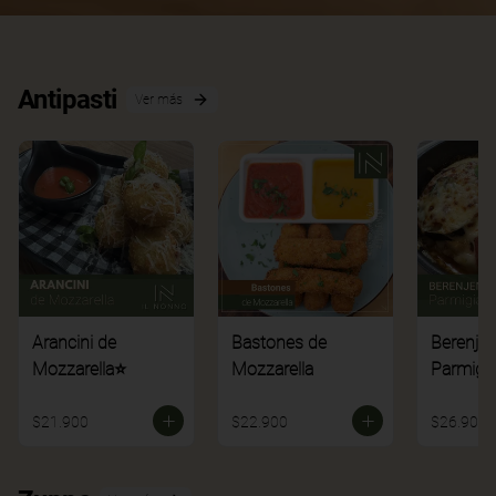
Antipasti
Ver más
Arancini de
Bastones de
Berenje
Mozzarella⭐
Mozzarella
Parmigi
$21.900
$22.900
$26.900