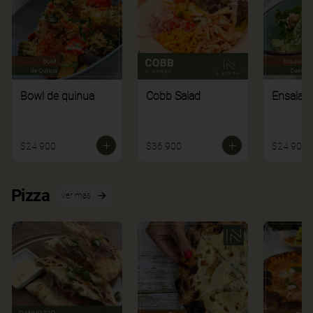
Bowl de quinua
Cobb Salad
Ensalad
$24.900
$36.900
$24.900
Pizza
Ver más