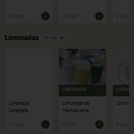
$14.900
$14.900
$14.900
Limonadas
Ver más
Limonada
Limonada de
Limonad
Cerezada
Hierbabuena
$11.900
$7.900
$12.900