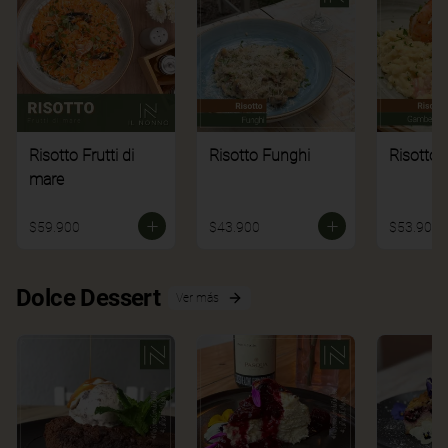
Risotto Frutti di
Risotto Funghi
Risotto 
mare
$59.900
$43.900
$53.900
Dolce Dessert
Ver más