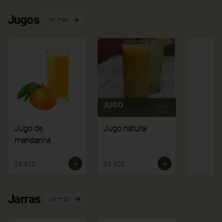
Jugos
Ver más
Ve
Jugo de
Jugo natural
mandarina
$8.900
$8.900
Jarras
Ver más