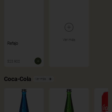
Ver más
Refajo
$23.900
Coca-Cola
Ver más