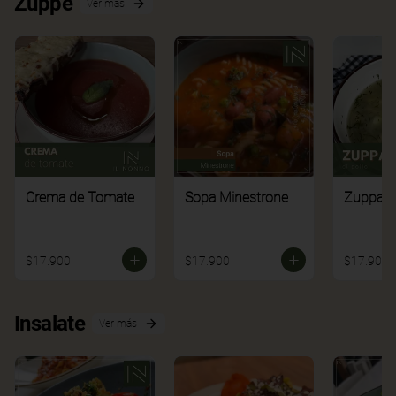
Zuppe
Ver más
Crema de Tomate
Sopa Minestrone
Zuppa di
$17.900
$17.900
$17.900
Insalate
Ver más