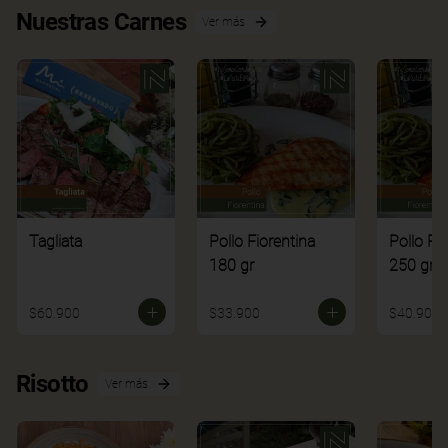
Nuestras Carnes
Ver más
Tagliata
Pollo Fiorentina
Pollo Fi
180 gr
250 gr
$60.900
$33.900
$40.900
Risotto
Ver más