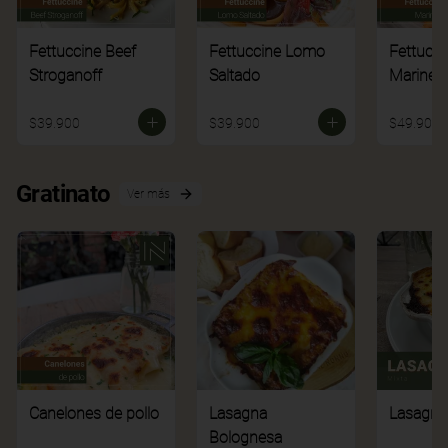
Fettuccine Beef
Fettuccine Lomo
Fettucci
Stroganoff
Saltado
Mariner
$39.900
$39.900
$49.900
Gratinato
Ver más
Canelones de pollo
Lasagna
Lasagna
Bolognesa