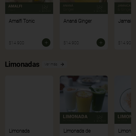
Amalfi Tonic
Ananá Ginger
Jamaica
$14.900
$14.900
$14.900
Limonadas
Ver más
Limonada
Limonada de
Limonad