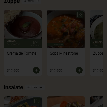
Zuppe
Ver más
Crema de Tomate
Sopa Minestrone
Zuppa di
$17.900
$17.900
$17.900
Insalate
Ver más