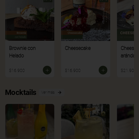
Brownie con
Cheesecake
Cheesec
Helado
arándan
$16.900
$16.900
$21.900
Mocktails
Ver más