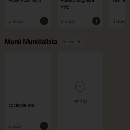
Fusilli Pollo Niño
Fusilli bolognesa
Nonnito
niño
$19.900
$18.900
$19.900
Menú Mundialista
Ver más
Ver más
cocacola lata
$4.500