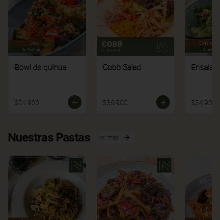
Bowl de quinua
Cobb Salad
Ensalad
$24.900
$36.900
$24.900
Nuestras Pastas
Ver más