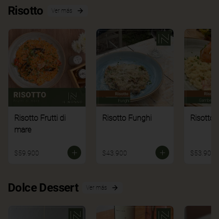
Risotto
Ver más
Risotto Frutti di
Risotto Funghi
Risotto 
mare
$59.900
$43.900
$53.900
Dolce Dessert
Ver más