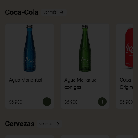
Coca-Cola
Ver más
Agua Manantial
Agua Manantial
Coca - C
con gas
Original
$6.900
$6.900
$6.900
Cervezas
Ver más