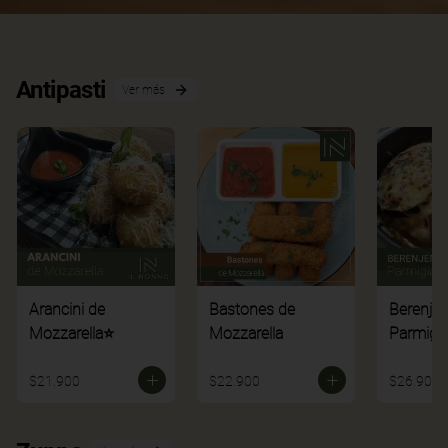
Antipasti
Ver más
Arancini de
Bastones de
Berenje
Mozzarella⭐
Mozzarella
Parmigi
$21.900
$22.900
$26.900