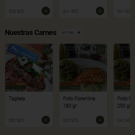
$38.900
$41.900
$41.900
Nuestras Carnes
Ver más
Tagliata
Pollo Fiorentina
Pollo Fi
180 gr
250 gr
$60.900
$33.900
$40.900