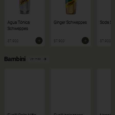
Agua Tónica
Ginger Schweppes
Soda S
Schweppes
$7.900
$7.900
$7.900
Bambini
Ver más