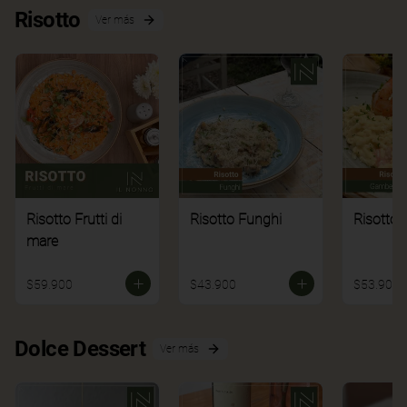
Risotto
Ver más
Risotto Frutti di
Risotto Funghi
Risotto 
mare
$59.900
$43.900
$53.900
Dolce Dessert
Ver más