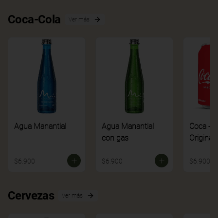
Coca-Cola
Ver más
Agua Manantial
Agua Manantial
Coca - C
con gas
Original
$6.900
$6.900
$6.900
Cervezas
Ver más