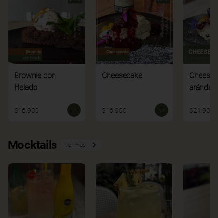
Brownie con
Cheesecake
Cheesec
Helado
arándan
$16.900
$16.900
$21.900
Mocktails
Ver más