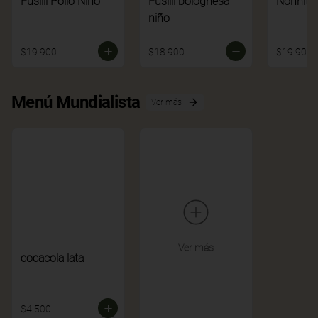
Fusilli Pollo Niño
Fusilli bolognesa
Nonnito
niño
$19.900
$18.900
$19.900
Menú Mundialista
Ver más
Ver más
cocacola lata
$4.500