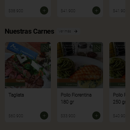
$38.900
$41.900
$41.900
Nuestras Carnes
Ver más
Tagliata
Pollo Fiorentina
Pollo Fi
180 gr
250 gr
$60.900
$33.900
$40.900