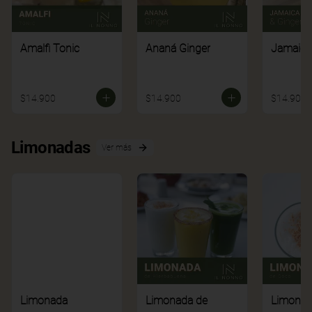
Amalfi Tonic
Ananá Ginger
Jamaica
$14.900
$14.900
$14.900
Limonadas
Ver más
Limonada
Limonada de
Limonad