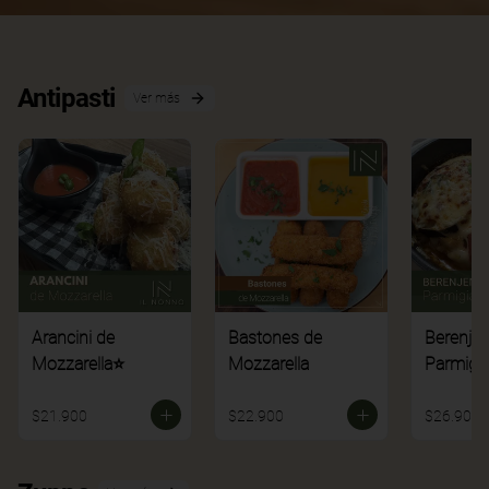
Antipasti
Ver más
Arancini de
Bastones de
Berenje
Mozzarella⭐
Mozzarella
Parmigi
$21.900
$22.900
$26.900