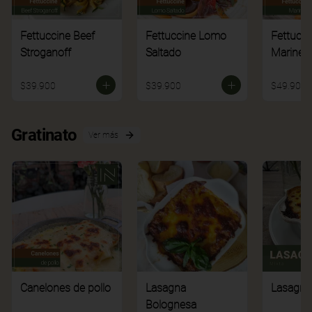
Fettuccine Beef
Fettuccine Lomo
Fettucci
Stroganoff
Saltado
Mariner
$39.900
$39.900
$49.900
Gratinato
Ver más
Canelones de pollo
Lasagna
Lasagna
Bolognesa