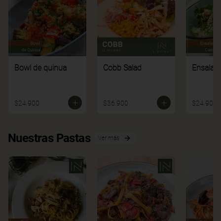
Bowl de quinua
Cobb Salad
Ensalad
$24.900
$36.900
$24.900
Nuestras Pastas
Ver más