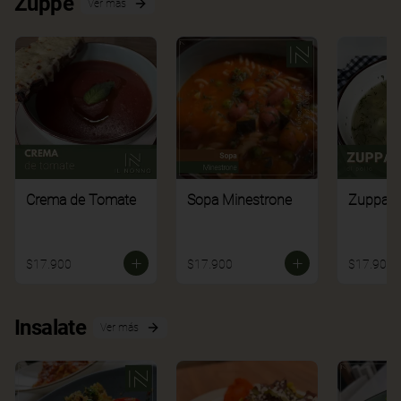
Zuppe
Ver más
Crema de Tomate
Sopa Minestrone
Zuppa di
$17.900
$17.900
$17.900
Insalate
Ver más